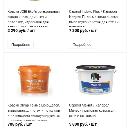
Краска JOBI Ekofarbe акриловая,
Caparol Indeko Plus / Капарол
экологичная, для стен и
Индеко Плюс матовая краска
потолков, идеальная для
высокоукрывистая для стен и
детских комнат и спален
потолков
2 290 руб.
/ шт
7 300 руб.
/ шт
Подробнее
Подробнее
Краска Olimp Гамма моющаяся,
Caparol Malerit / Капарол
акриловая, для стен и потолков
Малерит матовая краска для
в интенсивно эксплуатируемых
стен и потолков
и влажных помещениях
708 руб.
/ шт
5 800 руб.
/ шт