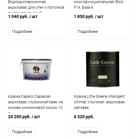
Воднодисперсионная,
многофункциональная Stolz
акриловая, для стен и потолков
F14, База А
внутри помещений
1 040 руб.
/ шт
1 850 руб.
/ шт
Подробнее
Подробнее
Краска Caparol Capasilan
Краска Little Greene Intelligent
акриловая, глубокоматовая, на
Ultimat, Ультимат, акриловая,
основе силиконовой смолы 10
матовая
л
20 200 руб.
/ шт
6 320 руб.
Подробнее
Подробнее