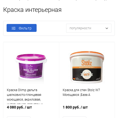
Краска интерьерная
Фильтр
популярности
Краска Olimp дельта
Краска для стен Stolz W7
шелковисто-глянцевая
Моющаяся ,База А
моющаяся, акриловая,
интерьерная, для стен и
4 080 руб.
/ шт
1 800 руб.
/ шт
потолков