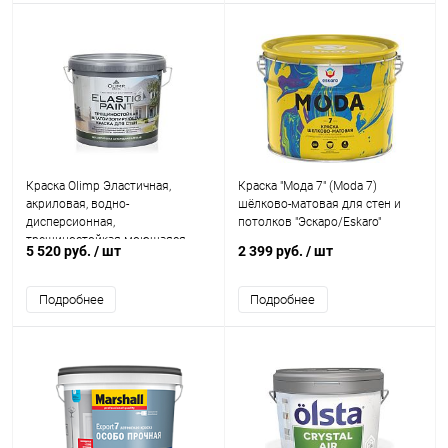
Краска Olimp Эластичная,
Краска "Мода 7" (Moda 7)
акриловая, водно-
шёлково-матовая для стен и
дисперсионная,
потолков "Эскаро/Eskaro"
трещиностойкая моющаяся
5 520 руб.
/ шт
2 399 руб.
/ шт
Подробнее
Подробнее