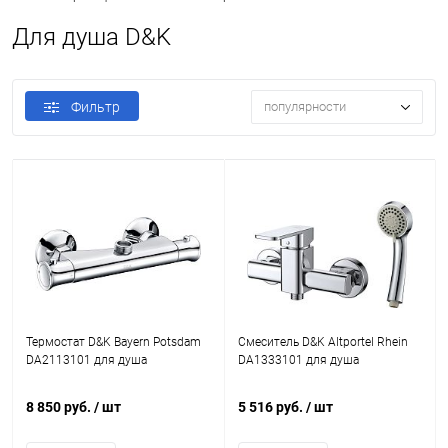
Для душа D&K
Фильтр
популярности
Термостат D&K Bayern Potsdam
Смеситель D&K Altportel Rhein
DA2113101 для душа
DA1333101 для душа
8 850 руб.
/ шт
5 516 руб.
/ шт