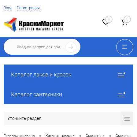
Вход
Регистрация
0
0
Каталог лаков и красок
Каталог сантехники
Уточнить раздел
•
•
•
Главная страница
Каталог товаров
Смесители
Смесители 