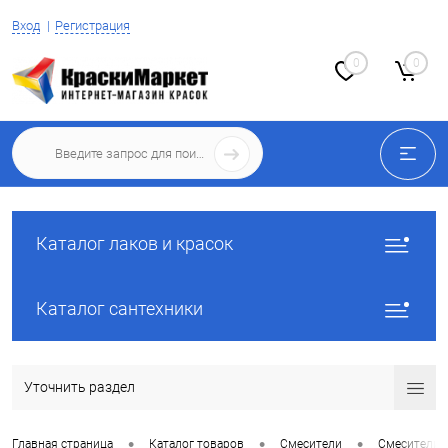
Вход
Регистрация
0
0
Каталог лаков и красок
Каталог сантехники
Уточнить раздел
•
•
•
Главная страница
Каталог товаров
Смесители
Смесители 