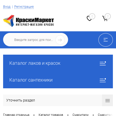
Вход
Регистрация
0
0
Каталог лаков и красок
Каталог сантехники
Уточнить раздел
•
•
•
Главная страница
Каталог товаров
Смесители
Смесители 