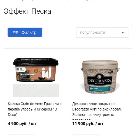
Эффект Песка
Фильтр
популярности
Краска Grain de Verre Графиня, с
Декоративное покрытие
перламутровым бисером "ID
Decorazza Aretino акриловая,
Deco"
Эффект перламутровых
переливов
4 900 руб.
/ шт
11 900 руб.
/ шт