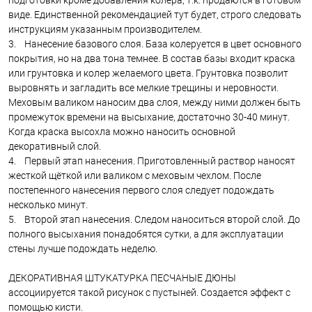
подготовки кроме добавления колера, т.к. продаются в готовом
виде. Единственной рекомендацией тут будет, строго следовать
инструкциям указанным производителем.
3. Нанесение базового слоя. База колеруется в цвет основного
покрытия, но на два тона темнее. В состав базы входит краска
или грунтовка и колер желаемого цвета. Грунтовка позволит
выровнять и загладить все мелкие трещины и неровности.
Меховым валиком наносим два слоя, между ними должен быть
промежуток времени на высыхание, достаточно 30-40 минут.
Когда краска высохла можно наносить основной
декоративный слой.
4. Первый этап нанесения. Приготовленный раствор наносят
жесткой щёткой или валиком с меховым чехлом. После
постепенного нанесения первого слоя следует подождать
несколько минут.
5. Второй этап нанесения. Следом наноситься второй слой. До
полного высыхания понадобятся сутки, а для эксплуатации
стены лучше подождать неделю.
ДЕКОРАТИВНАЯ ШТУКАТУРКА ПЕСЧАНЫЕ ДЮНЫ
ассоциируется такой рисунок с пустыней. Создается эффект с
помощью кисти.