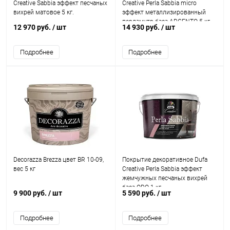
Creative Sabbia эффект песчаных
Creative Perla Sabbia micro
вихрей матовое 5 кг.
эффект металлизированный
перламутр база ARGENTO 5 кг
12 970 руб.
/ шт
14 930 руб.
/ шт
Подробнее
Подробнее
Decorazza Brezza цвет BR 10-09,
Покрытие декоративное Dufa
вес 5 кг
Creative Perla Sabbia эффект
жемчужных песчаных вихрей
база ORO 1 кг.
9 900 руб.
/ шт
5 590 руб.
/ шт
Подробнее
Подробнее