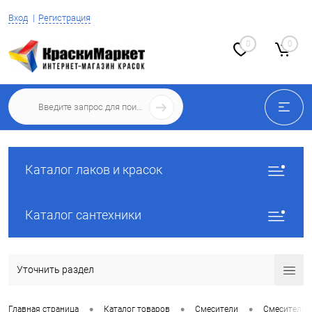
Вход
Регистрация
0
0
Каталог лаков и красок
Каталог сантехники
Уточнить раздел
•
•
•
Главная страница
Каталог товаров
Смесители
Смесители 