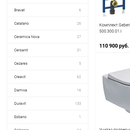
Bravat
6
Catalano
26
Комплект Geberi
500.300.01.I
Ceramica Nova
27
110 900 руб.
Cersanit
31
Cezares
5
В 
Creavit
62
Купить в 1 кл
Damixa
16
В избранное
Duravit
133
Esbano
1
Унитаз подвесно