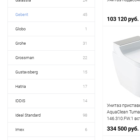
Galassia
24
Geberit
45
103 120 руб.
Globo
1
Grohe
31
В 
Grossman
22
Купить в 1 кл
В избранное
Gustavsberg
15
Hatria
17
IDDIS
14
Унитаз приставн
AquaClean Tuma
Ideal Standard
98
146.310.FW.1 вс
матированная 
334 500 руб.
Imex
6
сталь