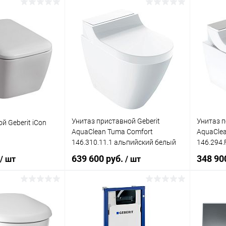
корзину
В корзину
ик
Сравнение
Купить в 1 клик
Сравнение
Купит
Под заказ
В избранное
Под заказ
В изб
Унитаз приставной Geberit
Унитаз п
й Geberit iCon
AquaClean Tuma Comfort
AquaCle
146.310.11.1 альпийский белый
146.294.
матиров
639 600 руб.
348 90
/ шт
/ шт
сталь
корзину
В корзину