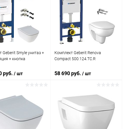
 Geberit Smyle унитаз +
Комплект Geberit Renova
ция + кнопка
Compact 500.124.TC.R
0 руб.
58 690 руб.
/ шт
/ шт
В корзину
В корзину
ь в 1 клик
Сравнение
Купить в 1 клик
Сравнение
ранное
Под заказ
В избранное
Под заказ