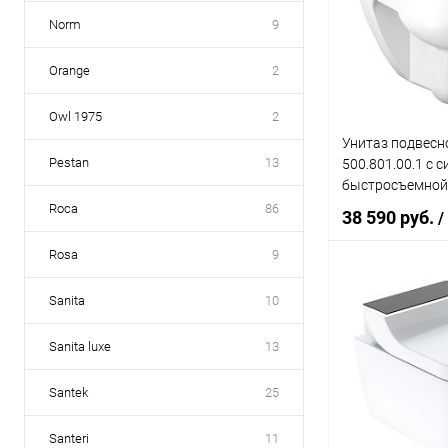
Купить в 1 кл
Norm
9
В избранное
Orange
2
Owl 1975
2
Унитаз подвесно
Pestan
13
500.801.00.1 с 
быстросъемной
микролифтом
Roca
86
38 590 руб.
/
Rosa
9
В 
Sanita
10
Sanita luxe
13
Купить в 1 кл
В избранное
Santek
25
Santeri
11