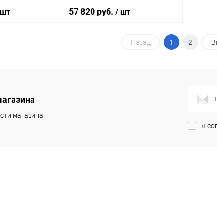
Plan + Система
микролифтом
57 820 руб.
 шт
/ шт
я унитазов
Назад
1
2
В
корзину
В корзину
ик
Сравнение
Купить в 1 клик
Сравнение
Под заказ
В избранное
Под заказ
магазина
сти магазина
Я со