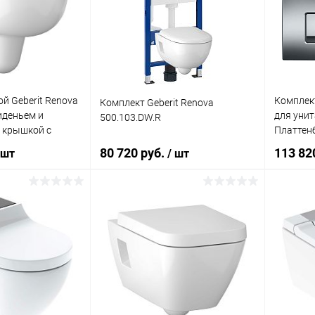
ик
Сравнение
Купить в 1 клик
Сравнение
Купит
Под заказ
В избранное
Под заказ
В изб
й Geberit Renova
Комплек
Комплект Geberit Renova
сиденьем и
для унит
500.103.DW.R
 крышкой с
Платтенб
кнопкой
80 720 руб.
113 82
 шт
/ шт
подвесно
корзину
В корзину
ик
Сравнение
Купить в 1 клик
Сравнение
Купит
Под заказ
В избранное
Под заказ
В изб