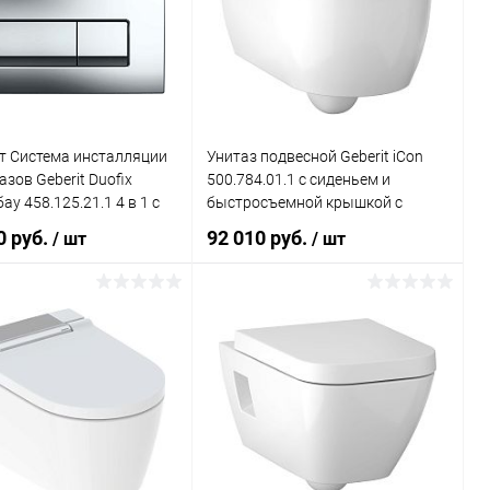
ь в 1 клик
Сравнение
Купить в 1 клик
Сравнение
ранное
Под заказ
В избранное
Под заказ
т Система инсталляции
Унитаз подвесной Geberit iCon
азов Geberit Duofix
500.784.01.1 с сиденьем и
ау 458.125.21.1 4 в 1 с
быстросъемной крышкой с
 смыва + Унитаз
микролифтом
0 руб.
92 010 руб.
/ шт
/ шт
й Geberit Smyle Square
В корзину
В корзину
ь в 1 клик
Сравнение
Купить в 1 клик
Сравнение
ранное
Под заказ
В избранное
Под заказ