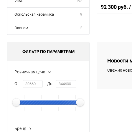
VitrA
192
Geberit Renova 
92 300 руб.
/
инсталляции дл
Оскольская керамика
9
Geberit
Эконом
2
В 
Купить в 1 кл
ФИЛЬТР ПО ПАРАМЕТРАМ
В избранное
Новости 
Свежие ново
Розничная цена
От
До
Бренд