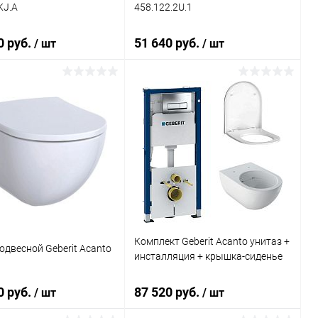
KJ.A
458.122.2U.1
0 руб.
51 640 руб.
/ шт
/ шт
В корзину
В корзину
ь в 1 клик
Сравнение
Купить в 1 клик
Сравнение
ранное
Под заказ
В избранное
Под заказ
Комплект Geberit Acanto унитаз +
одвесной Geberit Acanto
инсталляция + крышка-сиденье
0 руб.
87 520 руб.
/ шт
/ шт