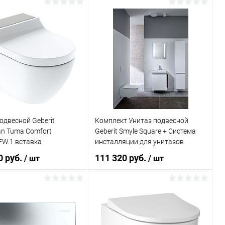
В корзину
В корзину
ь в 1 клик
Сравнение
Купить в 1 клик
Сравнение
ранное
Под заказ
В избранное
Под заказ
одвесной Geberit
Комплект Унитаз подвесной
an Tuma Comfort
Geberit Smyle Square + Система
FW.1 вставка
инсталляции для унитазов
анная нержавеющая
Geberit Duofix Платтенбау
0 руб.
111 320 руб.
/ шт
/ шт
458.125.11.1 4 в 1 с кнопкой
смыва
В корзину
В корзину