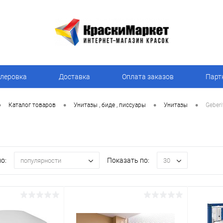
леровка
Доставка
Оплата заказов
Парт
•
•
•
•
Каталог товаров
Унитазы , биде , писсуары
Унитазы
Geberi
о:
Показать по:
популярности
30