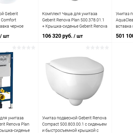
й Geberit
Комплект Чаша для унитаза
Унитаз п
 Comfort
Geberit Renova Plan 500.378.01.1
AquaClea
тавка черное
+ Крышка-сиденье Geberit Renova
вставка
Plan + Инсталляция Geberit с
106 320 руб.
501 10
/ шт
/ шт
белой кнопкой смыва
корзину
В корзину
ик
Сравнение
Купить в 1 клик
Сравнение
Купит
Под заказ
В избранное
Под заказ
В изб
для унитаза
Унитаз подвесной Geberit Renova
rit Renova Plan
Compact 500.803.00.1 с сиденьем
 Крышка-сиденье
и быстросъемной крышкой с