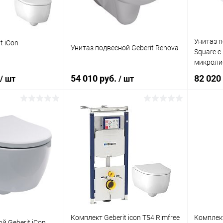
Унитаз п
t iCon
Унитаз подвесной Geberit Renova
Square с
микроли
54 010 руб.
82 020
/ шт
/ шт
корзину
В корзину
ик
Сравнение
Купить в 1 клик
Сравнение
Купит
Под заказ
В избранное
Под заказ
В изб
Комплект Geberit icon T54 Rimfree
Комплект
й Geberit iCon