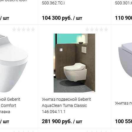
500.362.TC.I
500.301.
104 300 руб.
110 90
/ шт
/ шт
корзину
В корзину
ик
Сравнение
Купить в 1 клик
Сравнение
Купит
Под заказ
В избранное
Под заказ
В изб
ой Geberit
Унитаз подвесной Geberit
Унитаз п
 Comfort
AquaClean Tuma Classic
тавка
146.094.11.1
нержавеющая
281 900 руб.
100 55
/ шт
/ шт