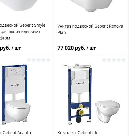
одвесной Geberit Smyle
Унитаз подвесной Geberit Renova
 крышкой-сиденьем с
Plan
фтом
 руб.
77 020 руб.
/ шт
/ шт
В корзину
В корзину
ь в 1 клик
Сравнение
Купить в 1 клик
Сравнение
ранное
Под заказ
В избранное
Под заказ
 Geberit Acanto
Комплект Geberit Idol