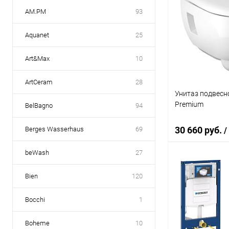
AM.PM
93
Aquanet
25
Art&Max
10
ArtCeram
28
Унитаз подвесно
Premium
BelBagno
94
30 660 руб.
Berges Wasserhaus
69
/
beWash
27
В 
Bien
120
Купить в 1 кл
Bocchi
1
В избранное
Boheme
10