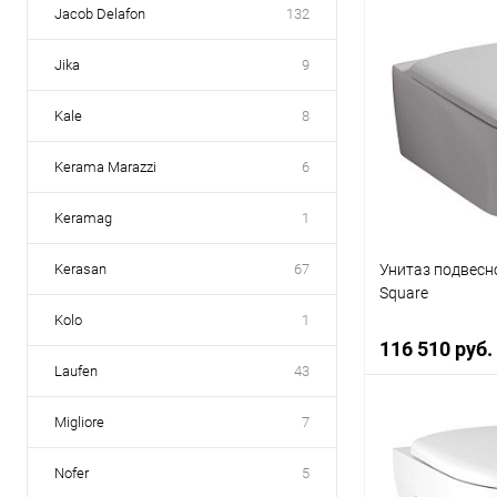
Jacob Delafon
132
В 
Jika
9
Купить в 1 кл
Kale
8
В избранное
Kerama Marazzi
6
Keramag
1
Унитаз подвесно
Kerasan
67
Square
Kolo
1
116 510 руб.
Laufen
43
Migliore
7
В 
Nofer
5