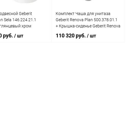
одвесной Geberit
Комплект Чаша для унитаза
n Sela 146.224.21.1
Geberit Renova Plan 500.378.01.1
 глянцевый хром
+ Крышка-сиденье Geberit Renova
Plan + Инсталляция Geberit с
0 руб.
110 320 руб.
/ шт
/ шт
кнопкой смыва хром
В корзину
В корзину
ь в 1 клик
Сравнение
Купить в 1 клик
Сравнение
ранное
Под заказ
В избранное
Под заказ