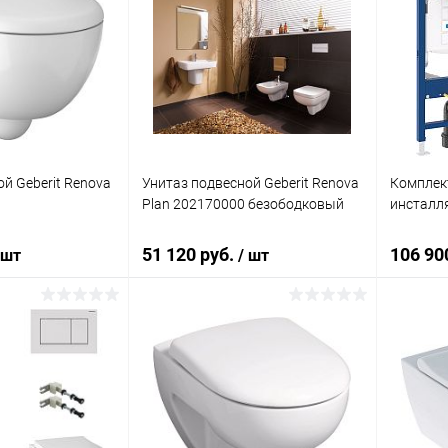
й Geberit Renova
Унитаз подвесной Geberit Renova
Комплект
Plan 202170000 безободковый
инсталля
51 120 руб.
106 90
 шт
/ шт
корзину
В корзину
ик
Сравнение
Купить в 1 клик
Сравнение
Купит
Под заказ
В избранное
Под заказ
В изб