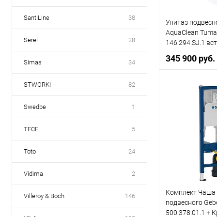
SantiLine
38
Унитаз подвесно
AquaClean Tuma
Serel
28
146.294.SJ.1 вс
стекло
345 900 руб.
Simas
34
STWORKI
82
В 
Swedbe
1
Купить в 1 кл
TECE
5
В избранное
Toto
24
Vidima
2
Комплект Чаша 
Villeroy & Boch
146
подвесного Gebe
500.378.01.1 +