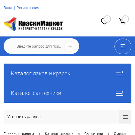
Вход
Регистрация
0
0
Каталог лаков и красок
Каталог сантехники
Уточнить раздел
•
•
•
Главная страница
Каталог товаров
Смесители
Смесители 