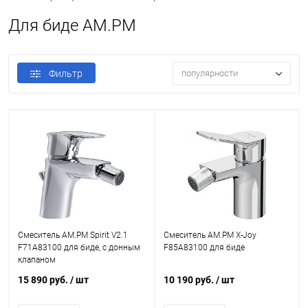
Для биде AM.PM
Фильтр
популярности
Смеситель AM.PM Spirit V2.1
Смеситель AM.PM X-Joy
F71A83100 для биде, с донным
F85A83100 для биде
клапаном
15 890 руб.
/ шт
10 190 руб.
/ шт