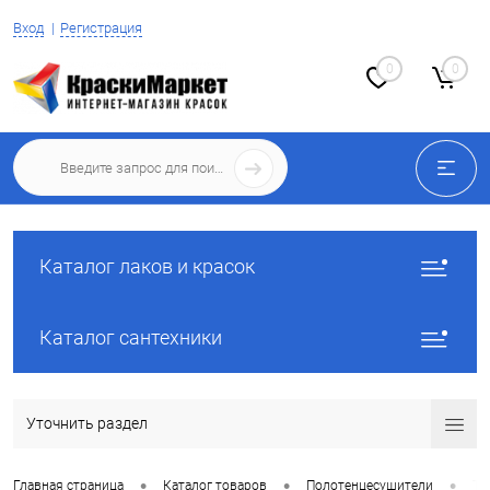
Вход
Регистрация
0
0
Каталог лаков и красок
Каталог сантехники
Уточнить раздел
•
•
•
Главная страница
Каталог товаров
Полотенцесушители
Тр