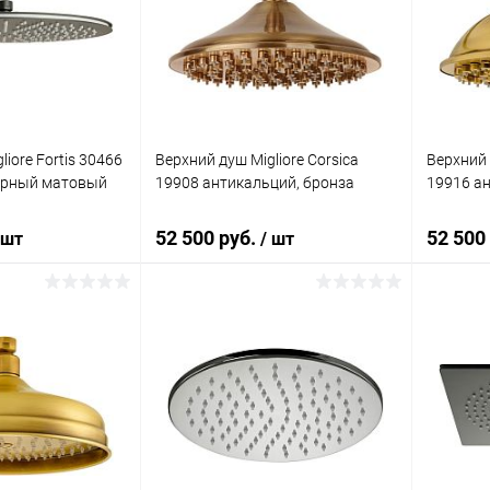
ик
Сравнение
Купить в 1 клик
Сравнение
Купит
Под заказ
В избранное
Под заказ
В изб
iore Fortis 30466
Верхний душ Migliore Corsica
Верхний 
ерный матовый
19908 антикальций, бронза
19916 ан
52 500 руб.
52 500
 шт
/ шт
корзину
В корзину
ик
Сравнение
Купить в 1 клик
Сравнение
Купит
Под заказ
В избранное
Под заказ
В изб