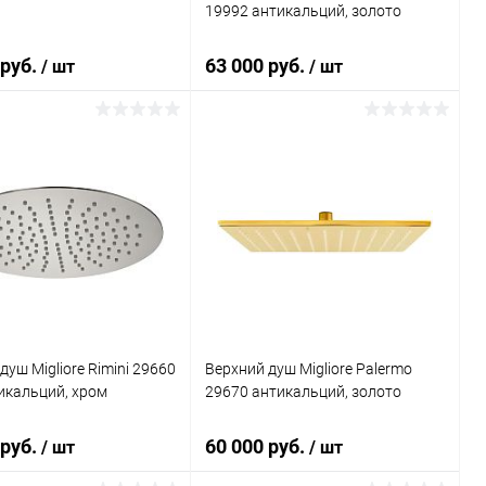
19992 антикальций, золото
 руб.
63 000 руб.
/ шт
/ шт
В корзину
В корзину
ь в 1 клик
Сравнение
Купить в 1 клик
Сравнение
ранное
Под заказ
В избранное
Под заказ
душ Migliore Rimini 29660
Верхний душ Migliore Palermo
тикальций, хром
29670 антикальций, золото
 руб.
60 000 руб.
/ шт
/ шт