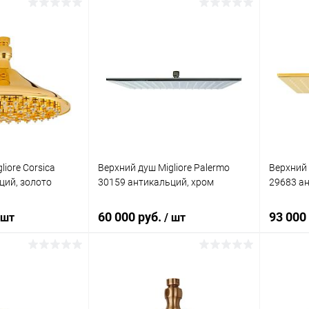
корзину
В корзину
ик
Сравнение
Купить в 1 клик
Сравнение
Купит
Под заказ
В избранное
Под заказ
В изб
liore Corsica
Верхний душ Migliore Palermo
Верхний 
ций, золото
30159 антикальций, хром
29683 ан
60 000 руб.
93 000
 шт
/ шт
корзину
В корзину