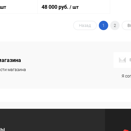
48 000 руб.
 шт
/ шт
Назад
1
2
В
корзину
В корзину
ик
Сравнение
Купить в 1 клик
Сравнение
Под заказ
В избранное
Под заказ
магазина
сти магазина
Я со
сы