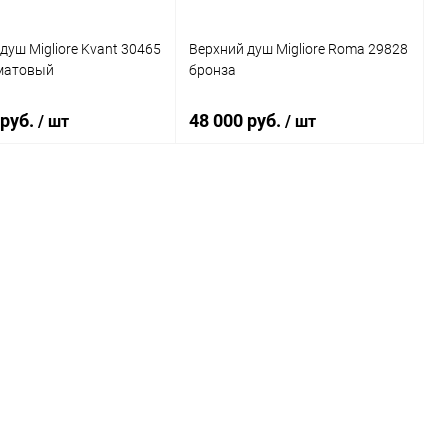
душ Migliore Kvant 30465
Верхний душ Migliore Roma 29828
матовый
бронза
 руб.
48 000 руб.
/ шт
/ шт
В корзину
В корзину
ь в 1 клик
Сравнение
Купить в 1 клик
Сравнение
ранное
Под заказ
В избранное
Под заказ