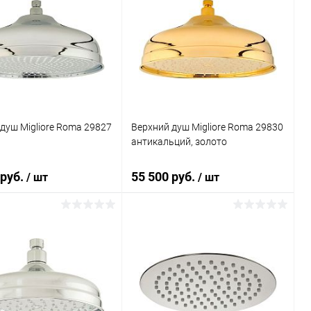
душ Migliore Roma 29827
Верхний душ Migliore Roma 29830
антикальций, золото
 руб.
55 500 руб.
/ шт
/ шт
В корзину
В корзину
ь в 1 клик
Сравнение
Купить в 1 клик
Сравнение
ранное
Под заказ
В избранное
Под заказ