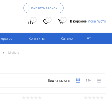
Заказать звонок
0
0
0
В корзине
пока пусто
нерство
Контакты
Каталог
•
Migliore
Вид каталога: