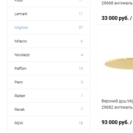
Kludi
17
29668 антикаль
Lemark
11
33 000 руб.
/
Migliore
37
Milacio
6
В 
Nicolazzi
4
Купить в 1 кл
В избранное
Paffoni
10
Paini
3
Raiber
1
Верхний душ Migl
29682 антикаль
Ravak
7
93 000 руб.
/
RGW
18