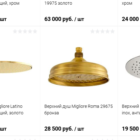
ций, хром
19975 золото
хром
63 000 руб.
24 000
 шт
/ шт
корзину
В корзину
ик
Сравнение
Купить в 1 клик
Сравнение
Купит
Под заказ
В избранное
Под заказ
В изб
iore Latino
Верхний душ Migliore Roma 29675
Верхний 
ций, золото
бронза
inox, ан
28 500 руб.
19 500
 шт
/ шт