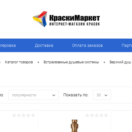
леровка
Доставка
Оплата заказов
Парт
•
•
•
Каталог товаров
Встраиваемые душевые системы
Верхний душ
о:
Показать по:
популярности
30