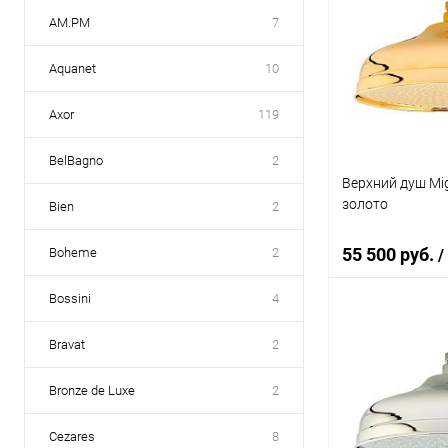
AM.PM
7
Aquanet
10
Axor
119
BelBagno
2
Верхний душ Mig
золото
Bien
2
55 500 руб.
Boheme
2
/
Bossini
4
В 
Bravat
2
Купить в 1 кл
Bronze de Luxe
2
В избранное
Cezares
8