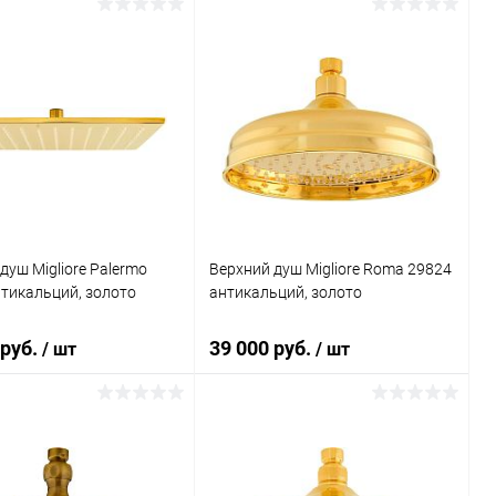
В корзину
В корзину
ь в 1 клик
Сравнение
Купить в 1 клик
Сравнение
ранное
Под заказ
В избранное
Под заказ
душ Migliore Palermo
Верхний душ Migliore Roma 29824
тикальций, золото
антикальций, золото
 руб.
39 000 руб.
/ шт
/ шт
В корзину
В корзину