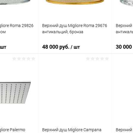
liore Roma 29826
Верхний душ Migliore Roma 29676
Верхний 
ром
антикальций, бронза
антикал
48 000 руб.
30 000
 шт
/ шт
корзину
В корзину
ик
Сравнение
Купить в 1 клик
Сравнение
Купит
Под заказ
В избранное
Под заказ
В изб
liore Palermo
Верхний душ Migliore Campana
Верхний 