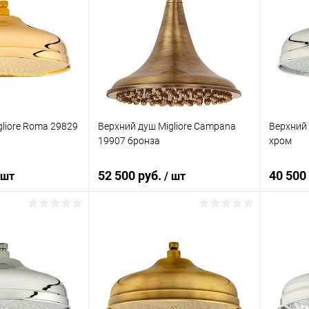
liore Roma 29829
Верхний душ Migliore Campana
Верхний 
19907 бронза
хром
52 500 руб.
40 500
 шт
/ шт
корзину
В корзину
ик
Сравнение
Купить в 1 клик
Сравнение
Купит
Под заказ
В избранное
Под заказ
В изб