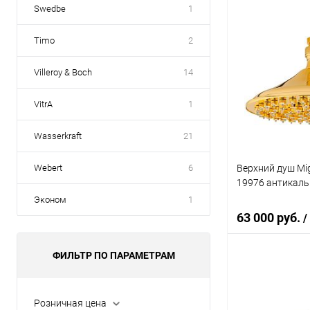
Swedbe
1
В 
Timo
2
Купить в 1 кл
Villeroy & Boch
14
В избранное
VitrA
1
Wasserkraft
21
Верхний душ Mig
Webert
6
19976 антикаль
Эконом
1
63 000 руб.
/
ФИЛЬТР ПО ПАРАМЕТРАМ
В 
Розничная цена