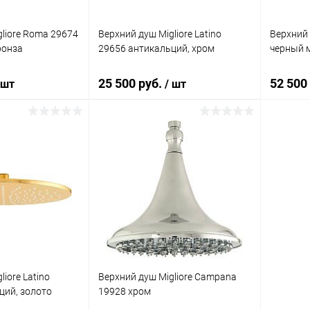
liore Roma 29674
Верхний душ Migliore Latino
Верхний 
ронза
29656 антикальций, хром
черный 
25 500 руб.
52 500
 шт
/ шт
корзину
В корзину
ик
Сравнение
Купить в 1 клик
Сравнение
Купит
Под заказ
В избранное
Под заказ
В изб
iore Latino
Верхний душ Migliore Campana
ций, золото
19928 хром