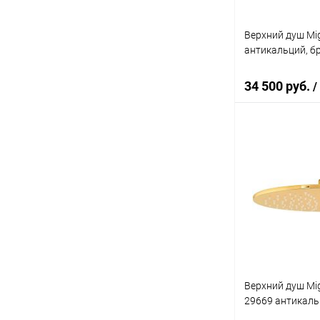
Верхний душ Mig
антикальций, б
34 500 руб.
/
В 
Купить в 1 кл
В избранное
Верхний душ Migl
29669 антикаль