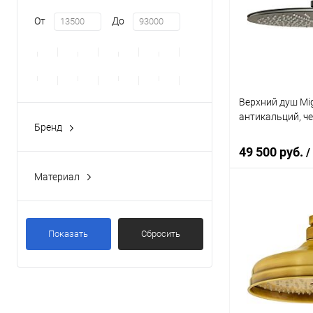
Купить в 1 кл
От
До
В избранное
Верхний душ Migl
антикальций, ч
Бренд
MIGLIORE
(37)
49 500 руб.
/
Материал
Латунь
(30)
В 
Нержавеющая сталь
(7)
Показать
Сбросить
Купить в 1 кл
В избранное