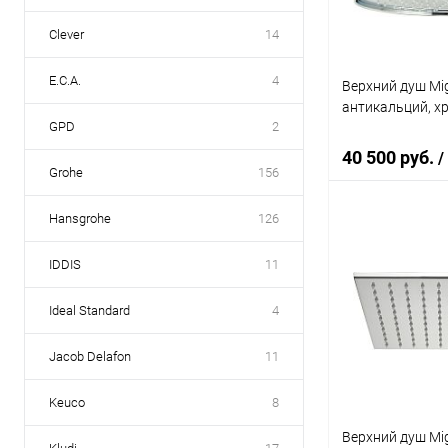
Clever
14
E.C.A.
4
Верхний душ Mig
антикальций, х
GPD
2
40 500 руб.
/
Grohe
156
Hansgrohe
126
В 
IDDIS
11
Купить в 1 кл
Ideal Standard
4
В избранное
Jacob Delafon
11
Keuco
8
Верхний душ Mig