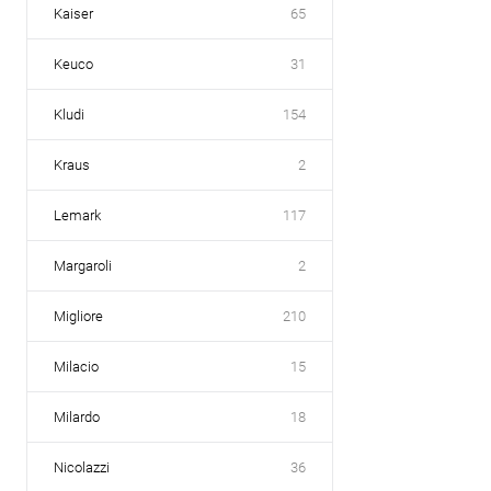
Kaiser
65
Keuco
31
Kludi
154
Kraus
2
Lemark
117
Margaroli
2
Migliore
210
Milacio
15
Milardo
18
Nicolazzi
36