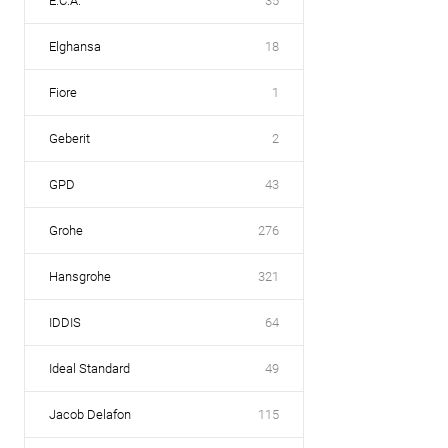
E.C.A.
35
Elghansa
18
Fiore
1
Geberit
2
GPD
43
Grohe
276
Hansgrohe
321
IDDIS
64
Ideal Standard
49
Jacob Delafon
115