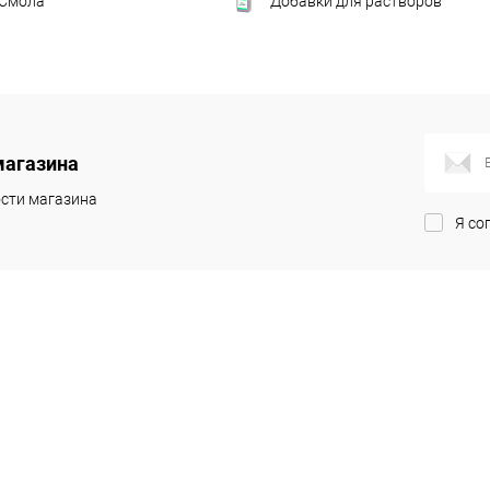
 Смола
Добавки для растворов
магазина
сти магазина
Я со