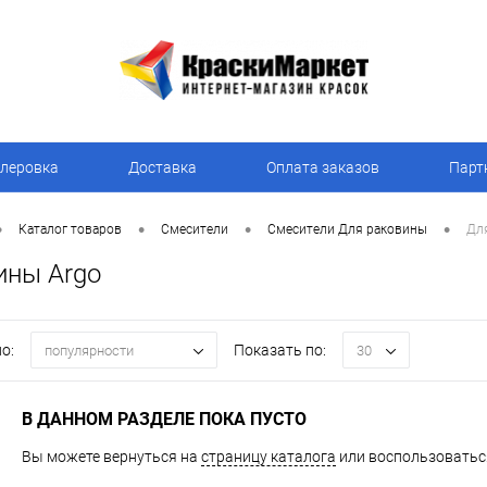
леровка
Доставка
Оплата заказов
Парт
•
•
•
•
Каталог товаров
Смесители
Смесители Для раковины
Дл
ины Argo
о:
Показать по:
популярности
30
В ДАННОМ РАЗДЕЛЕ ПОКА ПУСТО
Вы можете вернуться на
страницу каталога
или воспользоваться