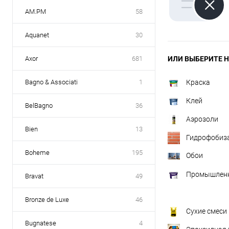
AM.PM
58
Aquanet
30
Axor
681
ИЛИ ВЫБЕРИТЕ Н
Bagno & Associati
1
Краска
Клей
BelBagno
36
Аэрозоли
Bien
13
Гидрофобиз
Boheme
195
Обои
Промышленн
Bravat
49
Bronze de Luxe
46
Сухие смеси
Bugnatese
4