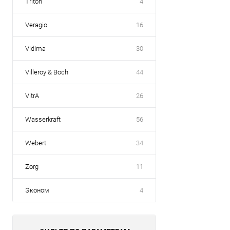
Triton
4
Veragio
16
Vidima
30
Villeroy & Boch
44
VitrA
26
Wasserkraft
56
Webert
34
Zorg
11
Эконом
4