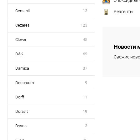
Эпоксидная
Cersanit
13
Реагенты
Cezares
123
Clever
45
Новости 
D&K
69
Свежие ново
Damixa
37
Decoroom
9
Dorff
11
Duravit
19
Dyson
3