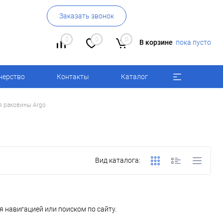
Заказать звонок
0
0
0
В корзине
пока пусто
нерство
Контакты
Каталог
я раковины Argo
Вид каталога:
 навигацией или поиском по сайту.