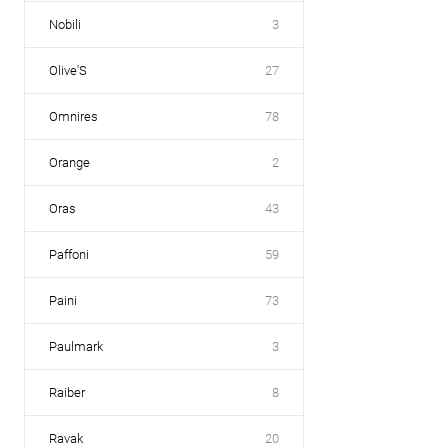
Nobili
3
Olive'S
27
Omnires
78
Orange
2
Oras
43
Paffoni
59
Paini
73
Paulmark
3
Raiber
8
Ravak
20