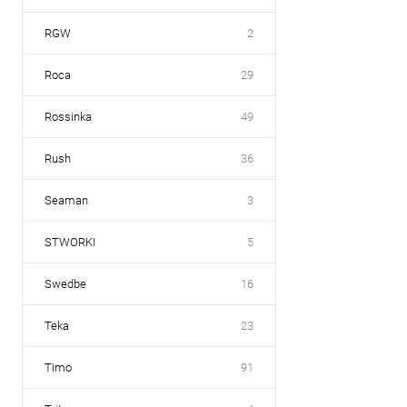
RGW
2
Roca
29
Rossinka
49
Rush
36
Seaman
3
STWORKI
5
Swedbe
16
Teka
23
Timo
91