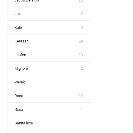
Jacob Delafon
26
Jika
2
Kale
4
Kerasan
29
Laufen
13
Migliore
2
Ravak
1
Roca
12
Rosa
1
Sanita luxe
1