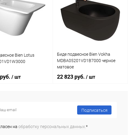
Биде подвесное Bien Vokha
весное Bien Lotus
MDBA05201VD1B7000 черное
01VD1W3000
матовое
 руб.
22 823 руб.
/ шт
/ шт
В корзину
В корзину
Подписаться
ь в 1 клик
Сравнение
Купить в 1 клик
Сравнение
гласен на
обработку персональных данных.
*
ранное
Под заказ
В избранное
Под заказ