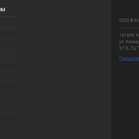
сы
2025 © kr
141009, М
ул. Комму
3/15, ТЦ 
Посмотре