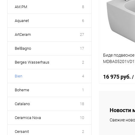
AM.PM
8
Aquanet
6
ArtCeram
27
BelBagno
17
Биде подвесное
MDBA05201VD1
Berges Wasserhaus
2
16 975 руб.
Bien
4
/
Boheme
1
В 
Catalano
18
Новости 
Купить в 1 кл
Ceramica Nova
10
Свежие ново
В избранное
Cersanit
2