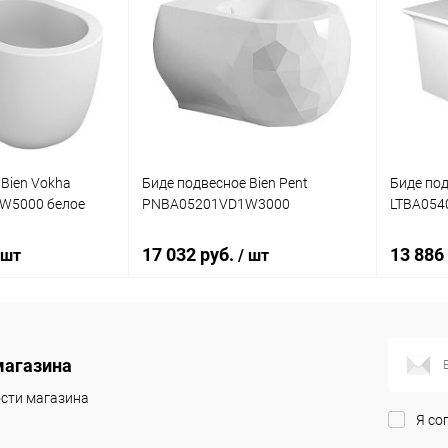
 Bien Vokha
Биде подвесное Bien Pent
Биде под
W5000 белое
PNBA05201VD1W3000
LTBA054
17 032 руб.
13 886
 шт
/ шт
корзину
В корзину
магазина
ик
Сравнение
Купить в 1 клик
Сравнение
Купит
сти магазина
Я со
Под заказ
В избранное
Под заказ
В изб