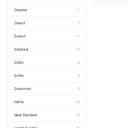
Cezares
1
Creavit
7
Duravit
17
Galassia
15
Globo
4
Grohe
8
Grossman
2
Hatria
13
Ideal Standard
12