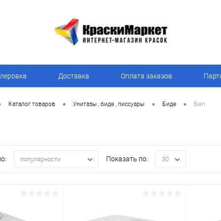
леровка
Доставка
Оплата заказов
Парт
•
•
•
•
Каталог товаров
Унитазы , биде , писсуары
Биде
Bien
о:
Показать по:
популярности
30