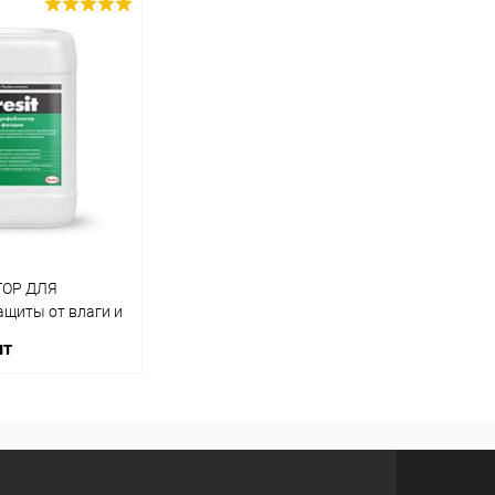
корзину
В корзину
ик
Сравнение
Купить в 1 клик
Сравнение
Купит
Под заказ
В избранное
Под заказ
В изб
ОР ДЛЯ
щиты от влаги и
л)
шт
корзину