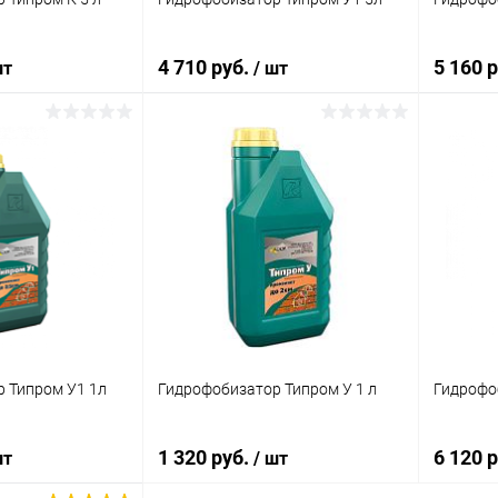
4 710 руб.
5 160 
шт
/ шт
корзину
В корзину
ик
Сравнение
Купить в 1 клик
Сравнение
Купит
В наличии
В избранное
В наличии
В изб
 Типром У1 1л
Гидрофобизатор Типром У 1 л
Гидрофоб
1 320 руб.
6 120 
шт
/ шт