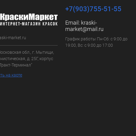
+7(903)755-51-55
Email:
kraski-
market@mail.ru
aski-market.ru
График работы Пн-Сб: с 9:00 до
19:00, Вс: с 9:00 до 17:00
осковская обл., г. Мытищи,
нистическая, д. 25Г, корпус
"Тракт-Терминал"
ть на карте