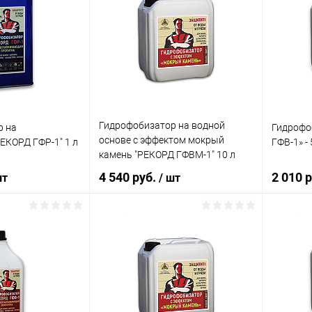
Гидрофобизатор на водной
р на
Гидрофо
основе с эффектом мокрый
ЕКОРД ГФР-1" 1 л
ГФВ-1» - 
камень "РЕКОРД ГФВМ-1" 10 л
4 540 руб.
2 010 
шт
/ шт
корзину
В корзину
ик
Сравнение
Купить в 1 клик
Сравнение
Купит
В наличии
В избранное
В наличии
В изб