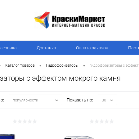
леровка
Доставка
Оплата заказов
Парт
•
•
•
Каталог товаров
Гидрофобизаторы
гидрофобизаторы с эффект
заторы с эффектом мокрого камня
о:
Показать по:
популярности
30