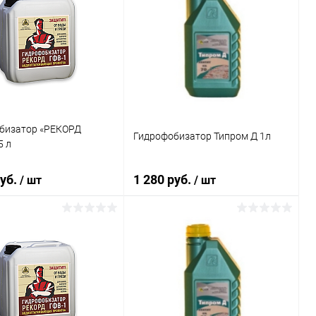
бизатор «РЕКОРД
Гидрофобизатор Типром Д 1л
5 л
руб.
1 280 руб.
/ шт
/ шт
В корзину
В корзину
ь в 1 клик
Сравнение
Купить в 1 клик
Сравнение
ранное
В наличии
В избранное
Под заказ