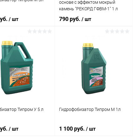
основе с эффектом мокрый
камень "РЕКОРД ГФВМ-1" 1 л
руб.
790 руб.
/ шт
/ шт
В корзину
В корзину
ь в 1 клик
Сравнение
Купить в 1 клик
Сравнение
ранное
В наличии
В избранное
В наличии
изатор Типром У 5 л
Гидрофобизатор Типром М 1л
руб.
1 100 руб.
/ шт
/ шт