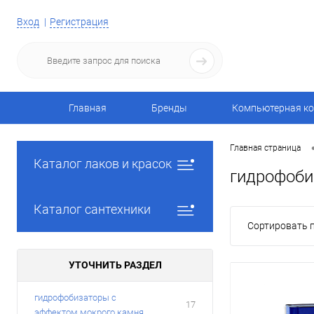
Вход
Регистрация
Главная
Бренды
Компьютерная ко
Главная страница
Каталог лаков и красок
гидрофоби
Каталог сантехники
Сортировать п
УТОЧНИТЬ РАЗДЕЛ
гидрофобизаторы с
17
эффектом мокрого камня