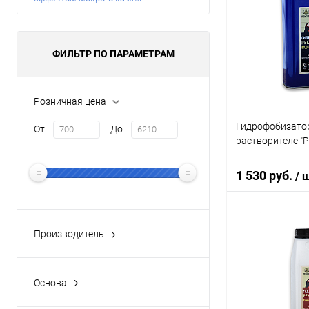
ФИЛЬТР ПО ПАРАМЕТРАМ
Розничная цена
Гидрофобизато
От
До
растворителе "Р
1 530 руб.
/ 
В 
Производитель
Все
Купить в 1 кл
Рекорд
(7)
Основа
В избранное
Типром
(9)
Все