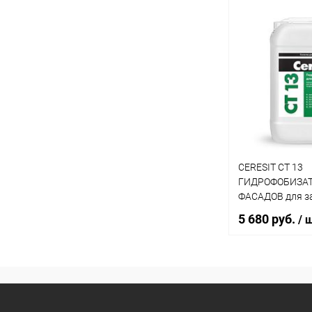
В 
Купить в 1 кл
В избранное
CERESIT CT 13
ГИДРОФОБИЗАТ
ФАСАДОВ для за
загрязнения (10
5 680 руб.
/ 
В 