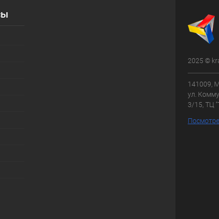
ик
Сравнение
сы
В наличии
2025 © kr
141009, М
ул. Комму
3/15, ТЦ 
Посмотре