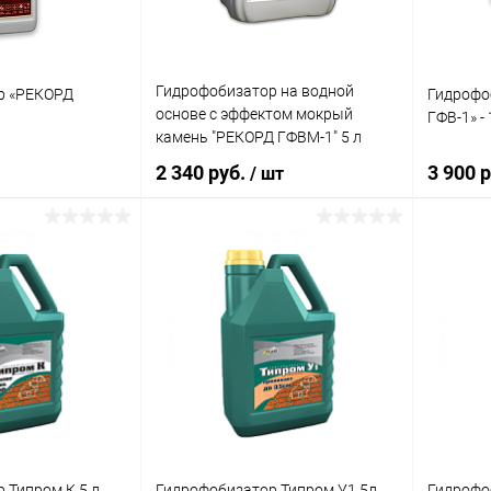
Гидрофобизатор на водной
р «РЕКОРД
Гидрофо
основе с эффектом мокрый
ГФВ-1» - 
камень "РЕКОРД ГФВМ-1" 5 л
2 340 руб.
3 900 
/ шт
корзину
В корзину
ик
Сравнение
Купить в 1 клик
Сравнение
Купит
В наличии
В избранное
В наличии
В изб
 Типром К 5 л
Гидрофобизатор Типром У1 5л
Гидрофо