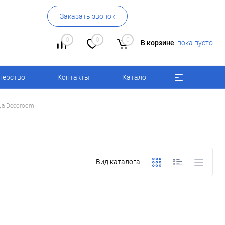
Заказать звонок
0
0
0
В корзине
пока пусто
нерство
Контакты
Каталог
ша Decoroom
Вид каталога: