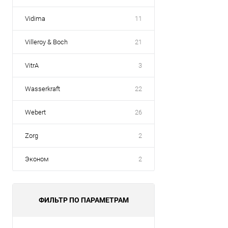
Vidima
11
Villeroy & Boch
21
VitrA
3
Wasserkraft
22
Webert
26
Zorg
2
Эконом
2
ФИЛЬТР ПО ПАРАМЕТРАМ