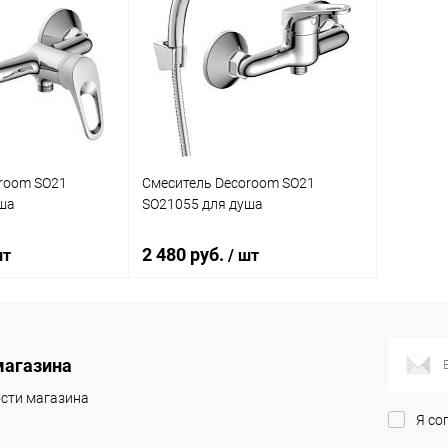
room SO21
Смеситель Decoroom SO21
ша
SO21055 для душа
2 480 руб.
шт
/ шт
корзину
В корзину
магазина
ик
Сравнение
Купить в 1 клик
Сравнение
сти магазина
Я со
Под заказ
В избранное
Под заказ