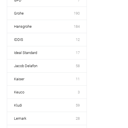
GPD
7
Grohe
190
Hansgrohe
184
IDDIS
12
Ideal Standard
17
Jacob Delafon
58
Kaiser
11
Keuco
3
Kludi
59
Lemark
28