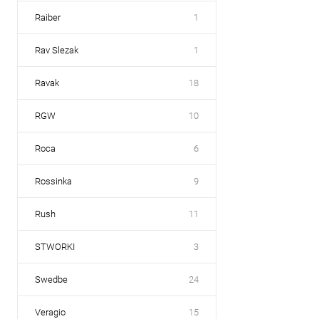
Raiber
1
Rav Slezak
1
Ravak
18
RGW
10
Roca
6
Rossinka
9
Rush
11
STWORKI
3
Swedbe
24
Veragio
15