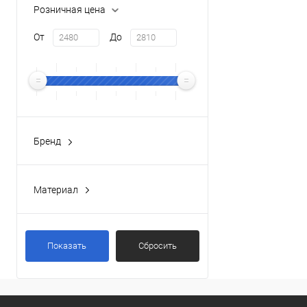
Розничная цена
От
До
Бренд
DECOROOM
(2)
Материал
Латунь
(2)
Показать
Сбросить