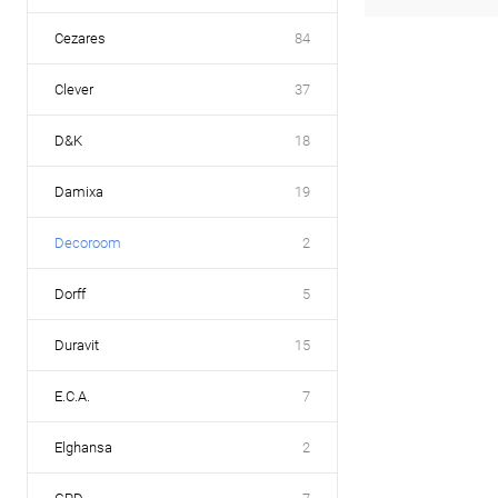
Cezares
84
Clever
37
D&K
18
Damixa
19
Decoroom
2
Dorff
5
Duravit
15
E.C.A.
7
Elghansa
2