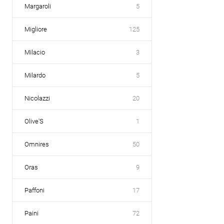
Margaroli
5
Migliore
125
Milacio
3
Milardo
5
Nicolazzi
20
Olive'S
1
Omnires
50
Oras
9
Paffoni
17
Paini
72