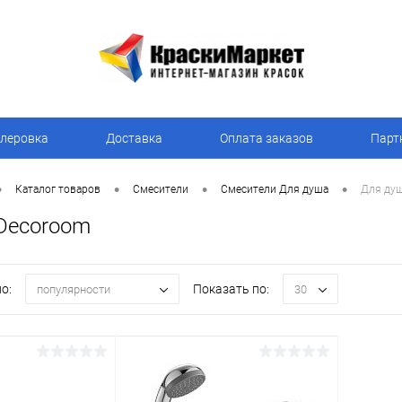
леровка
Доставка
Оплата заказов
Парт
•
•
•
•
Каталог товаров
Смесители
Смесители Для душа
Для ду
Decoroom
о:
Показать по:
популярности
30