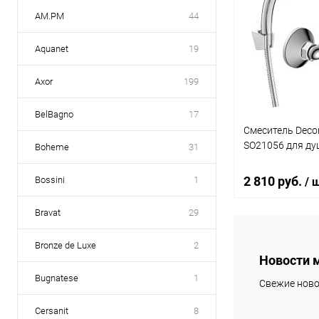
AM.PM
44
Aquanet
19
Axor
199
BelBagno
17
Смеситель Deco
SO21056 для ду
Boheme
31
2 810 руб.
Bossini
1
/ 
Bravat
29
В 
Bronze de Luxe
2
Новости 
Купить в 1 кл
Bugnatese
1
Свежие ново
В избранное
Cersanit
8