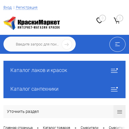
Вход
Регистрация
0
0
Каталог лаков и красок
Каталог сантехники
Уточнить раздел
•
•
•
Главная страница
Каталог товаров
Смесители
Смесители 