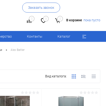
Заказать звонок
0
0
0
В корзине
пока пусто
нерство
Контакты
Каталог
•
ки
Alex Baitler
Вид каталога: