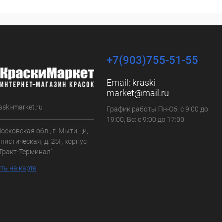
+7(903)755-51-55
Email:
kraski-
market@mail.ru
aski-market.ru
График работы Пн-Сб: с 9:00 до
19:00, Вс: с 9:00 до 17:00
осковская обл., г. Мытищи,
нистическая, д. 25Г, корпус
"Тракт-Терминал"
ть на карте