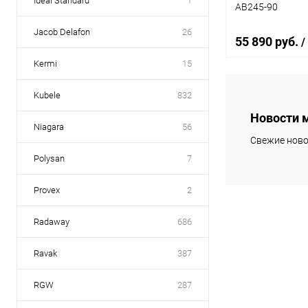
Ideal Standard
1
AB245-90
Jacob Delafon
26
55 890 руб.
/
Kermi
15
Kubele
832
В 
Новости 
Niagara
56
Купить в 1 кл
Свежие ново
В избранное
Polysan
7
Provex
2
Radaway
686
Ravak
387
RGW
287