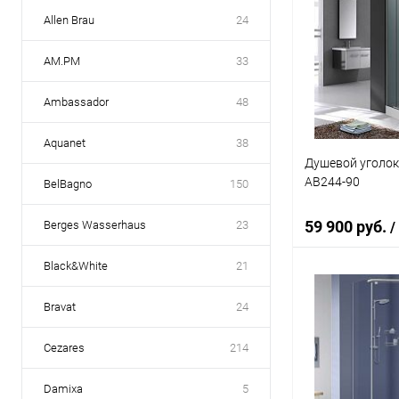
Allen Brau
24
AM.PM
33
Ambassador
48
Aquanet
38
Душевой уголок A
AB244-90
BelBagno
150
59 900 руб.
Berges Wasserhaus
23
/
Black&White
21
В 
Bravat
24
Купить в 1 кл
Cezares
214
В избранное
Damixa
5