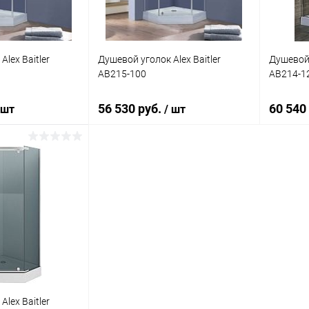
lex Baitler
Душевой уголок Alex Baitler
Душевой 
AB215-100
AB214-1
56 530 руб.
60 540
 шт
/ шт
корзину
В корзину
ик
Сравнение
Купить в 1 клик
Сравнение
Купит
Под заказ
В избранное
Под заказ
В изб
lex Baitler