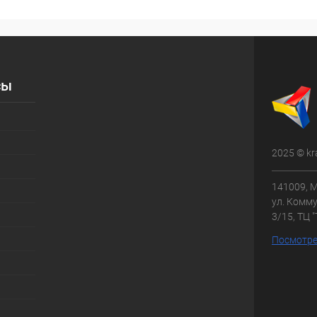
сы
2025 © kr
141009, М
ул. Комму
3/15, ТЦ 
Посмотре