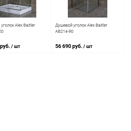
уголок Alex Baitler
Душевой уголок Alex Baitler
20
AB214-90
 руб.
56 690 руб.
/ шт
/ шт
В корзину
В корзину
ь в 1 клик
Сравнение
Купить в 1 клик
Сравнение
ранное
Под заказ
В избранное
Под заказ