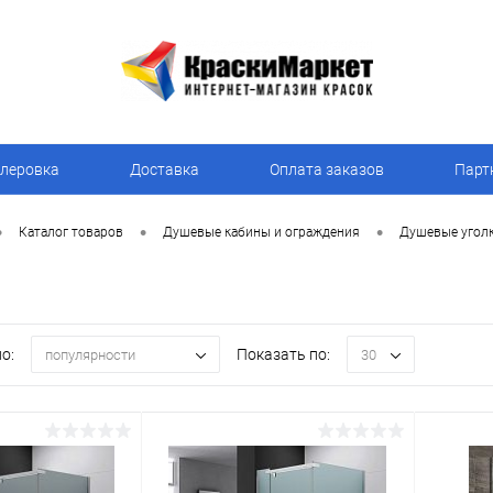
леровка
Доставка
Оплата заказов
Парт
•
•
•
Каталог товаров
Душевые кабины и ограждения
Душевые угол
о:
Показать по:
популярности
30