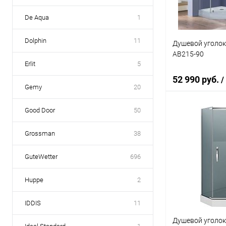
De Aqua
1
Dolphin
11
Душевой уголок A
AB215-90
Erlit
5
52 990 руб.
/
Gemy
20
Good Door
50
В 
Grossman
38
Купить в 1 кл
GuteWetter
696
В избранное
Huppe
2
IDDIS
11
Душевой уголок A