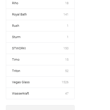
Riho
18
Royal Bath
141
Rush
1
Sturm
1
STWORKI
150
Timo
15
Triton
52
Vegas Glass
1526
Wasserkraft
47