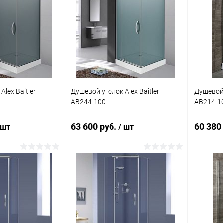
lex Baitler
Душевой уголок Alex Baitler
Душевой 
AB244-100
AB214-1
63 600 руб.
60 380
 шт
/ шт
корзину
В корзину
ик
Сравнение
Купить в 1 клик
Сравнение
Купит
Под заказ
В избранное
Под заказ
В изб