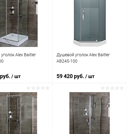
уголок Alex Baitler
Душевой уголок Alex Baitler
00
AB245-100
 руб.
59 420 руб.
/ шт
/ шт
В корзину
В корзину
ь в 1 клик
Сравнение
Купить в 1 клик
Сравнение
ранное
Под заказ
В избранное
Под заказ