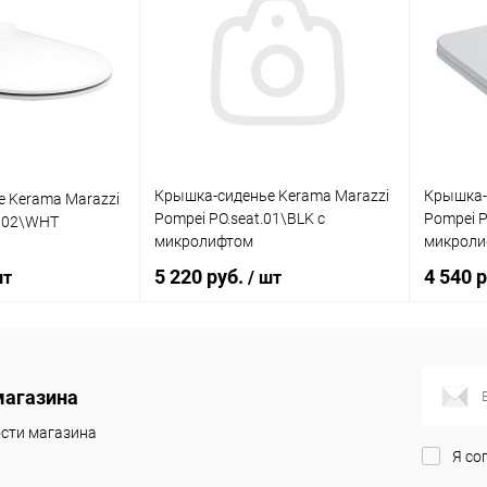
Крышка-сиденье Kerama Marazzi
Крышка-
 Kerama Marazzi
Pompei PO.seat.01\BLK с
Pompei P
t.02\WHT
микролифтом
микроли
5 220 руб.
4 540 
шт
/ шт
корзину
В корзину
магазина
ик
Сравнение
Купить в 1 клик
Сравнение
Купит
сти магазина
Я со
Под заказ
В избранное
Под заказ
В изб