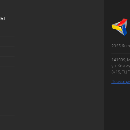
сы
2025 © kr
141009, М
ул. Комму
3/15, ТЦ 
Посмотре