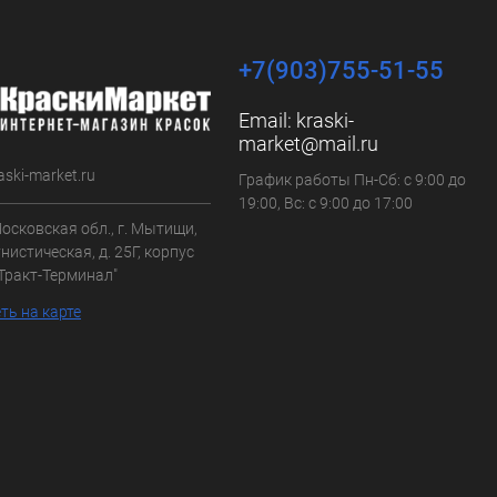
+7(903)755-51-55
Email:
kraski-
market@mail.ru
aski-market.ru
График работы Пн-Сб: с 9:00 до
19:00, Вс: с 9:00 до 17:00
осковская обл., г. Мытищи,
нистическая, д. 25Г, корпус
"Тракт-Терминал"
ть на карте