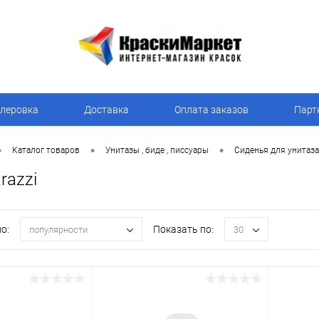
леровка
Доставка
Оплата заказов
Парт
•
•
•
Каталог товаров
Унитазы , биде , писсуары
Сиденья для унитаза
razzi
о:
Показать по:
популярности
30