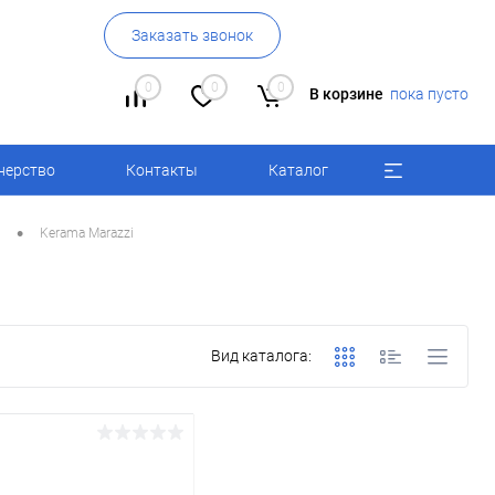
Заказать звонок
0
0
0
В корзине
пока пусто
нерство
Контакты
Каталог
•
Kerama Marazzi
Вид каталога: