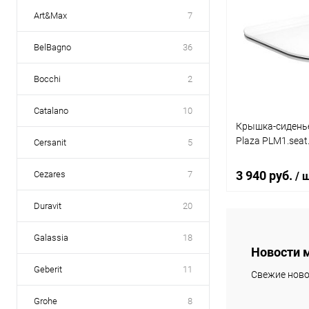
Art&Max
7
BelBagno
36
Bocchi
2
Catalano
10
Крышка-сиденье
Plaza PLM1.sea
Cersanit
5
3 940 руб.
Cezares
7
/ 
Duravit
20
В 
Galassia
18
Новости 
Купить в 1 кл
Geberit
11
Свежие ново
В избранное
Grohe
8