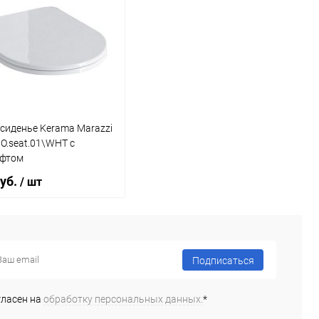
сиденье Kerama Marazzi
O.seat.01\WHT с
фтом
руб.
/ шт
В корзину
Подписаться
ь в 1 клик
Сравнение
гласен на
обработку персональных данных.
*
ранное
Под заказ