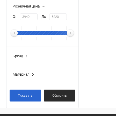
Розничная цена
От
До
Бренд
KERAMA MARAZZI
(3)
Материал
Дюропласт
(3)
Показать
Сбросить