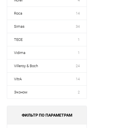
Nofer
4
Roca
14
Simas
34
TECE
1
Vidima
1
Villeroy & Boch
24
VitrA
14
Эконом
2
ФИЛЬТР ПО ПАРАМЕТРАМ