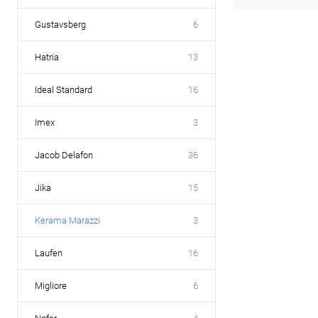
Gustavsberg
6
Hatria
13
Ideal Standard
16
Imex
3
Jacob Delafon
36
Jika
15
Kerama Marazzi
3
Laufen
16
Migliore
6