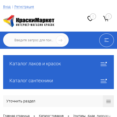
Вход
Регистрация
0
0
Каталог лаков и красок
Каталог сантехники
Уточнить раздел
•
•
•
Главная страница
Каталог товаров
Унитазы , биде , писсуары