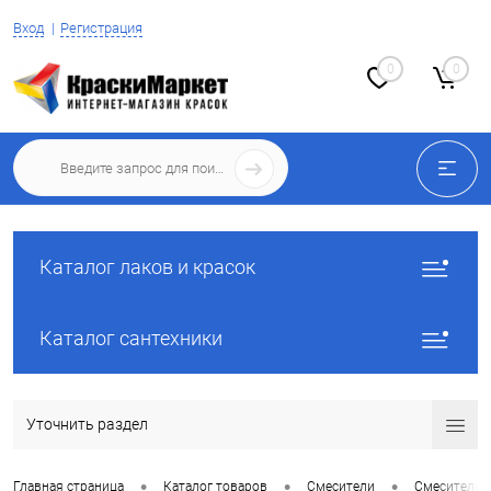
Вход
Регистрация
0
0
Каталог лаков и красок
Каталог сантехники
Уточнить раздел
•
•
•
Главная страница
Каталог товаров
Смесители
Смесители 