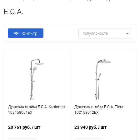
E.C.A.
Фильтр
популярности
Душевая стойка E.C.A. Kızılırmak
Душевая стойка E.C.A. Tiera
102158001EX
102158012EX
20 761 руб.
/ шт
23 940 руб.
/ шт