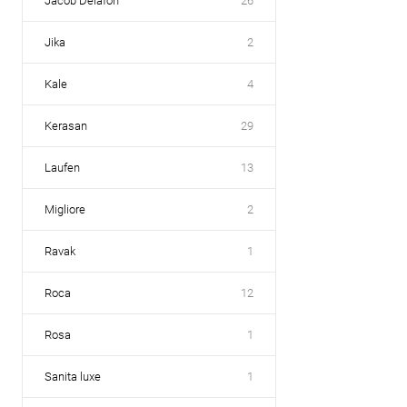
Jacob Delafon
26
Jika
2
Kale
4
Kerasan
29
Laufen
13
Migliore
2
Ravak
1
Roca
12
Rosa
1
Sanita luxe
1