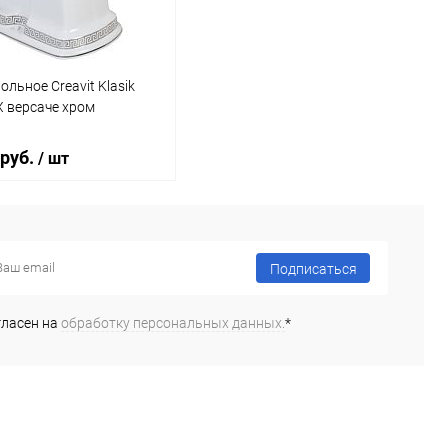
ольное Creavit Klasik
 версаче хром
 руб.
/ шт
В корзину
Подписаться
ь в 1 клик
Сравнение
гласен на
обработку персональных данных.
*
ранное
Под заказ