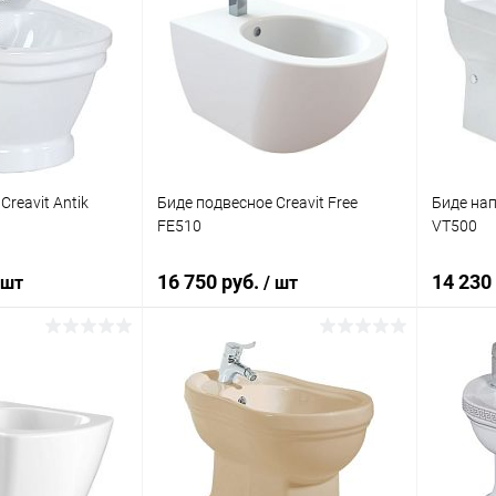
Creavit Antik
Биде подвесное Creavit Free
Биде нап
FE510
VT500
16 750 руб.
14 230
 шт
/ шт
корзину
В корзину
ик
Сравнение
Купить в 1 клик
Сравнение
Купит
Под заказ
В избранное
Под заказ
В изб