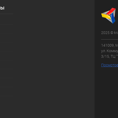
сы
2025 © kr
141009, М
ул. Комму
3/15, ТЦ 
Посмотре