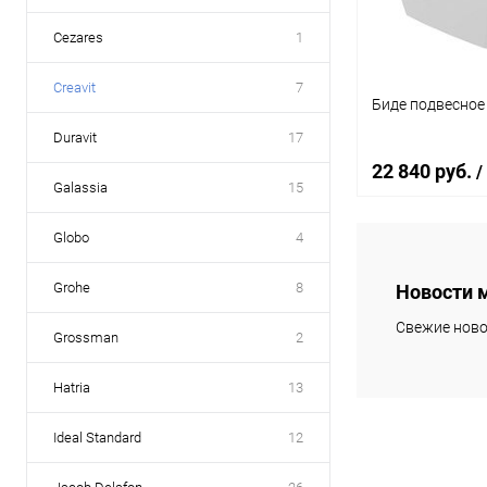
Cezares
1
Creavit
7
Биде подвесное 
Duravit
17
22 840 руб.
/
Galassia
15
Globo
4
В 
Grohe
8
Новости 
Купить в 1 кл
Свежие ново
Grossman
2
В избранное
Hatria
13
Ideal Standard
12