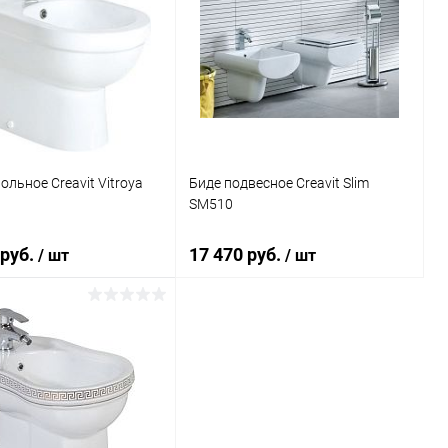
ольное Creavit Vitroya
Биде подвесное Creavit Slim
SM510
 руб.
17 470 руб.
/ шт
/ шт
В корзину
В корзину
ь в 1 клик
Сравнение
Купить в 1 клик
Сравнение
ранное
Под заказ
В избранное
Под заказ