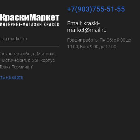
+7(903)755-51-55
Email:
kraski-
market@mail.ru
aski-market.ru
График работы Пн-Сб: с 9:00 до
19:00, Вс: с 9:00 до 17:00
осковская обл., г. Мытищи,
нистическая, д. 25Г, корпус
"Тракт-Терминал"
ть на карте