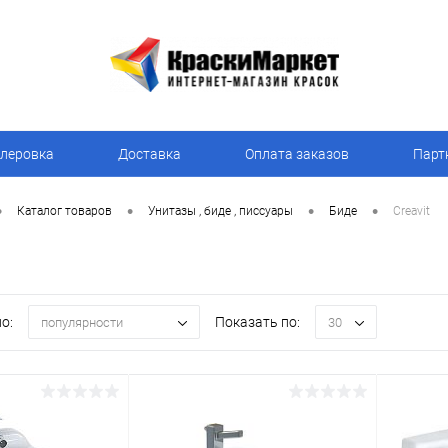
леровка
Доставка
Оплата заказов
Парт
•
•
•
•
Каталог товаров
Унитазы , биде , писсуары
Биде
Creavit
о:
Показать по:
популярности
30