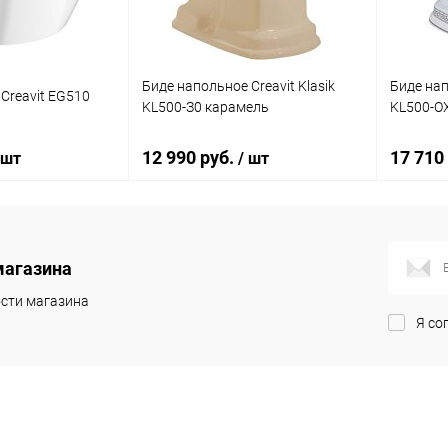
Биде напольное Creavit Klasik
Биде нап
Creavit EG510
KL500-З0 карамель
KL500-OX
12 990 руб.
17 710
 шт
/ шт
корзину
В корзину
магазина
ик
Сравнение
Купить в 1 клик
Сравнение
Купит
сти магазина
Я со
Под заказ
В избранное
Под заказ
В изб