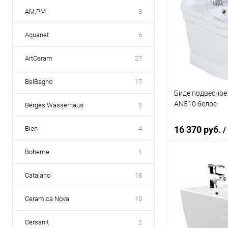
AM.PM
8
Aquanet
6
ArtCeram
27
BelBagno
17
Биде подвесное 
AN510 белое
Berges Wasserhaus
2
16 370 руб.
Bien
4
/
Boheme
1
В 
Catalano
18
Купить в 1 кл
Ceramica Nova
10
В избранное
Cersanit
2