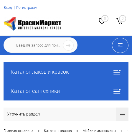
Вход
Регистрация
0
0
Каталог лаков и красок
Каталог сантехники
Уточнить раздел
•
•
•
Главная страница
Каталог товаров
Мойки и аксессуары
Ку