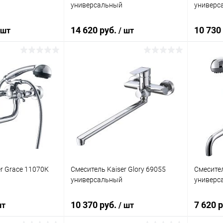
универсальный
универс
14 620 руб.
10 730
 шт
/ шт
корзину
В корзину
ик
Сравнение
Купить в 1 клик
Сравнение
Купит
Под заказ
В избранное
Под заказ
В изб
r Grace 11070К
Смеситель Kaiser Glory 69055
Смесител
универсальный
универс
10 370 руб.
7 620 
шт
/ шт