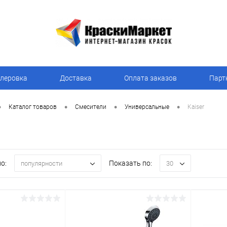
леровка
Доставка
Оплата заказов
Парт
•
•
•
•
Каталог товаров
Смесители
Универсальные
Kaiser
о:
Показать по:
популярности
30