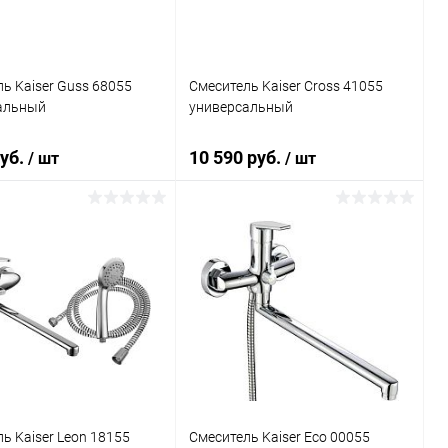
ь Kaiser Guss 68055
Смеситель Kaiser Cross 41055
альный
универсальный
руб.
10 590 руб.
/ шт
/ шт
В корзину
В корзину
ь в 1 клик
Сравнение
Купить в 1 клик
Сравнение
ранное
Под заказ
В избранное
Под заказ
ь Kaiser Leon 18155
Смеситель Kaiser Eco 00055