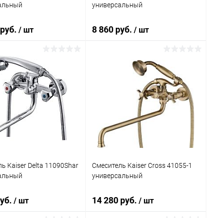
альный
универсальный
 руб.
8 860 руб.
/ шт
/ шт
В корзину
В корзину
ь в 1 клик
Сравнение
Купить в 1 клик
Сравнение
ранное
Под заказ
В избранное
Под заказ
ь Kaiser Delta 11090Shar
Смеситель Kaiser Cross 41055-1
альный
универсальный
руб.
14 280 руб.
/ шт
/ шт