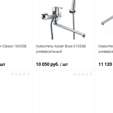
r Classic 16055B
Смеситель Kaiser Boss 51055B
Смесител
универсальный
универс
10 050 руб.
11 120
 шт
/ шт
корзину
В корзину
ик
Сравнение
Купить в 1 клик
Сравнение
Купит
Под заказ
В избранное
Под заказ
В изб