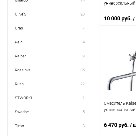
Milardo
14
универсальный
Olive'S
20
10 000 руб.
/
Oras
7
Paini
4
В 
Raiber
9
Купить в 1 кл
В избранное
Rossinka
35
Rush
22
STWORKI
1
Смеситель Kaise
универсальный
Swedbe
5
6 470 руб.
/ 
Timo
3