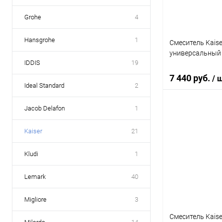
Grohe
4
Hansgrohe
1
Смеситель Kais
универсальный
IDDIS
19
7 440 руб.
/ 
Ideal Standard
2
Jacob Delafon
1
В 
Kaiser
21
Купить в 1 кл
Kludi
1
В избранное
Lemark
40
Migliore
3
Смеситель Kaise