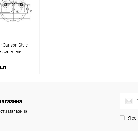
ик
Сравнение
Купить в 1 клик
Сравнение
Купит
Под заказ
В избранное
Под заказ
В изб
 Carlson Style
версальный
 шт
корзину
магазина
ик
Сравнение
сти магазина
Я со
Под заказ