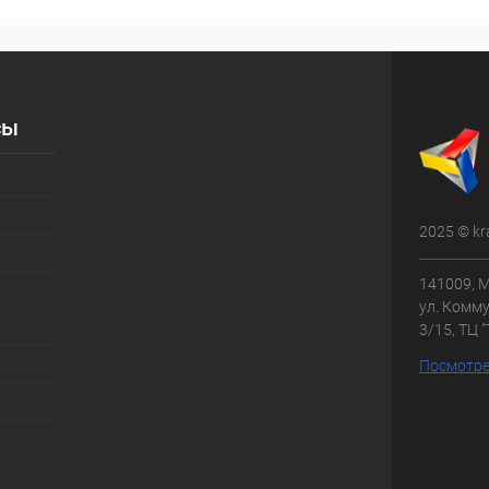
сы
2025 © kr
141009, М
ул. Комму
3/15, ТЦ 
Посмотре