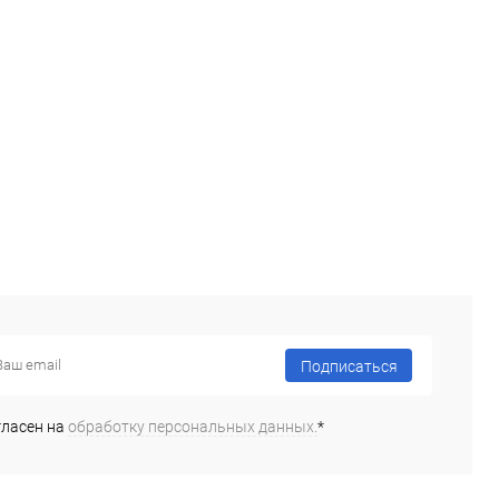
ь в 1 клик
Сравнение
Купить в 1 клик
Сравнение
ранное
Под заказ
В избранное
Под заказ
Подписаться
гласен на
обработку персональных данных.
*