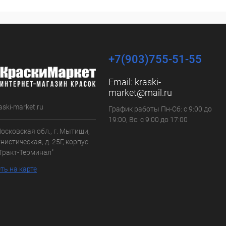
+7(903)755-51-55
Email:
kraski-
market@mail.ru
aski-market.ru
График работы Пн-Сб: с 9:00 до
19:00, Вс: с 9:00 до 17:00
осковская обл., г. Мытищи,
нистическая, д. 25Г, корпус
"Тракт-Терминал"
ть на карте