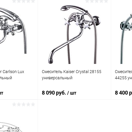
корзину
В корзину
ик
Сравнение
Купить в 1 клик
Сравнение
Купит
Под заказ
В избранное
Под заказ
В изб
r Carlson Lux
Смеситель Kaiser Crystal 28155
Смесител
альный
универсальный
44255 у
8 090 руб.
8 400 
шт
/ шт
корзину
В корзину