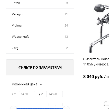
Triton
3
В 
Veragio
11
Купить в 1 кл
Vidima
24
В избранное
Wasserkraft
13
Zorg
2
Смеситель Kaise
11056 универс
ФИЛЬТР ПО ПАРАМЕТРАМ
8 040 руб.
/ 
Розничная цена
От
До
В 