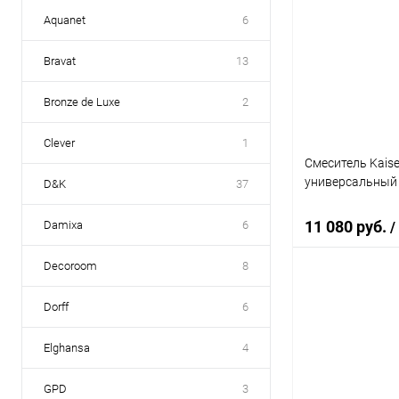
Aquanet
6
Bravat
13
Bronze de Luxe
2
Clever
1
Смеситель Kaise
универсальный
D&K
37
11 080 руб.
Damixa
6
/
Decoroom
8
В 
Dorff
6
Купить в 1 кл
Elghansa
4
В избранное
GPD
3