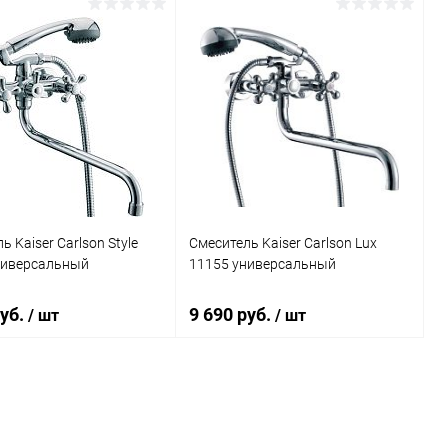
В корзину
В корзину
ь в 1 клик
Сравнение
Купить в 1 клик
Сравнение
ранное
Под заказ
В избранное
Под заказ
ь Kaiser Carlson Style
Смеситель Kaiser Carlson Lux
ниверсальный
11155 универсальный
руб.
9 690 руб.
/ шт
/ шт
В корзину
В корзину