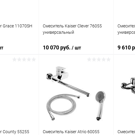
er Grace 11070SH
Смеситель Kaiser Clever 76055
Смесител
универсальный
универс
10 070 руб.
9 610 
шт
/ шт
корзину
В корзину
ик
Сравнение
Купить в 1 клик
Сравнение
Купит
Под заказ
В избранное
Под заказ
В изб
r County 55255
Смеситель Kaiser Atrio 60055
Смесител