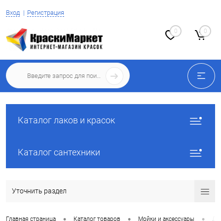
Вход
Регистрация
0
0
Каталог лаков и красок
Каталог сантехники
Уточнить раздел
•
•
•
Главная страница
Каталог товаров
Мойки и аксессуары
Ди