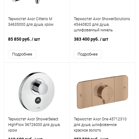
Термостат Axor Citterio M
Термостат Axor ShowerSolutions
34635000 для душа, хром
45440820 для душа,
шлифованный никель
85 850 руб.
/ шт
383 400 руб.
/ шт
Подробнее
Подробнее
Термостат Axor ShowerSelect
Термостат Axor One 45712310
HighFlow 36726000 для душа,
для душа, шлифованное
хром
красное золото