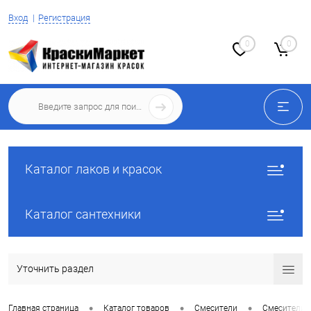
Вход
Регистрация
0
0
Каталог лаков и красок
Каталог сантехники
Уточнить раздел
•
•
•
Главная страница
Каталог товаров
Смесители
Смесители 