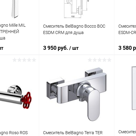
gno Mille MIL
Смеситель BelBagno Bocco BOC
Смесител
УТРЕННЕЙ
ESDM CRM для душа
ESDM-CR
уша
3 950 руб.
3 580 
шт
/ шт
корзину
В корзину
ик
Сравнение
Купить в 1 клик
Сравнение
Купит
Под заказ
В избранное
Под заказ
В изб
Смесител
agno Roso ROS
Смеситель BelBagno Terra TER