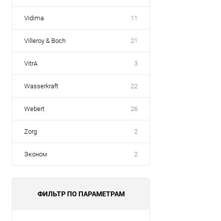
Vidima
11
Villeroy & Boch
21
VitrA
3
Wasserkraft
22
Webert
26
Zorg
2
Эконом
2
ФИЛЬТР ПО ПАРАМЕТРАМ