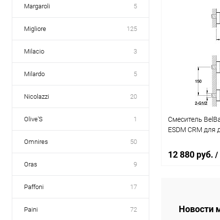
Margaroli
5
В 
Migliore
125
Купить в 1 кл
Milacio
3
В избранное
Milardo
5
Nicolazzi
20
Смеситель BelBa
Olive'S
1
ESDM CRM для 
Omnires
50
12 880 руб.
/
Oras
9
Paffoni
17
В 
Новости 
Paini
72