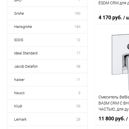
GPD
7
ESDM CRM для 
Grohe
190
4 170 руб.
/ 
Hansgrohe
184
IDDIS
12
В 
Ideal Standard
17
Купить в 1 кл
В избранное
Jacob Delafon
58
Kaiser
11
Keuco
3
Смеситель BelBa
BASM CRM С В
Kludi
59
ЧАСТЬЮ, для д
11 800 руб.
/
Lemark
28