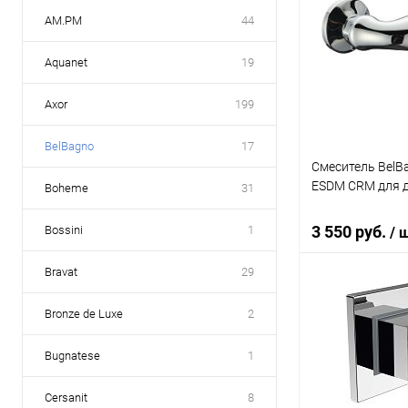
AM.PM
44
Aquanet
19
Axor
199
BelBagno
17
Смеситель BelBa
ESDM CRM для 
Boheme
31
3 550 руб.
Bossini
1
/ 
Bravat
29
В 
Bronze de Luxe
2
Купить в 1 кл
Bugnatese
1
В избранное
Cersanit
8