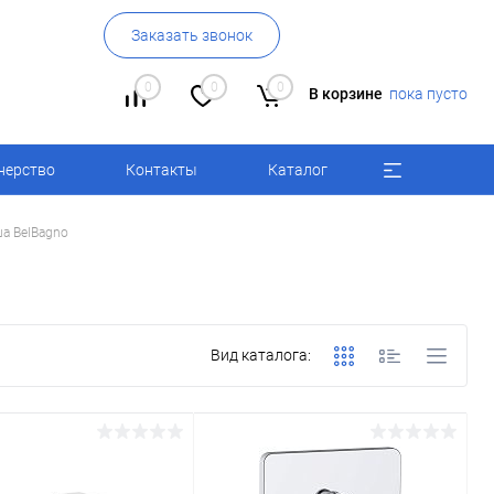
Заказать звонок
0
0
0
В корзине
пока пусто
нерство
Контакты
Каталог
а BelBagno
Вид каталога: