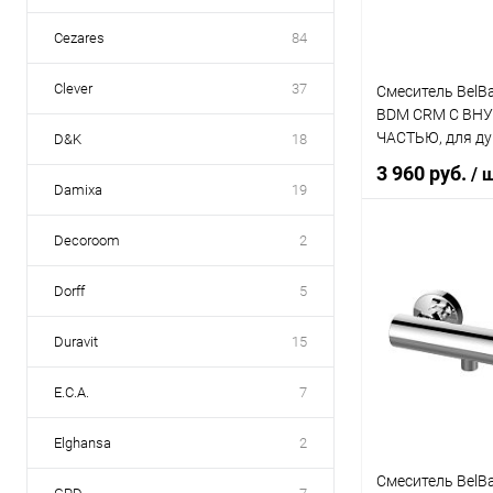
Cezares
84
Clever
37
Смеситель BelBa
BDM CRM С ВН
ЧАСТЬЮ, для д
D&K
18
3 960 руб.
/ 
Damixa
19
Decoroom
2
В 
Dorff
5
Купить в 1 кл
Duravit
15
В избранное
E.C.A.
7
Elghansa
2
Смеситель BelB