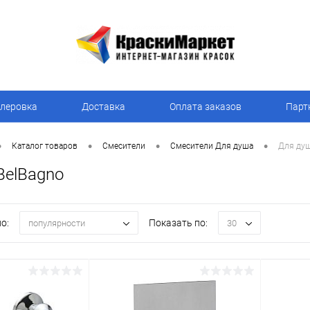
леровка
Доставка
Оплата заказов
Парт
•
•
•
•
Каталог товаров
Смесители
Смесители Для душа
Для душ
BelBagno
о:
Показать по:
популярности
30