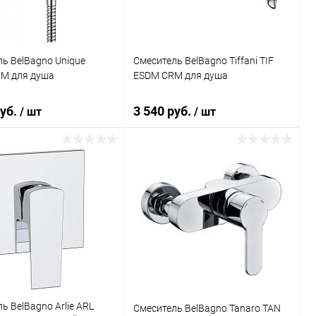
ь BelBagno Unique
Смеситель BelBagno Tiffani TIF
M для душа
ESDM CRM для душа
руб.
3 540 руб.
/ шт
/ шт
В корзину
В корзину
ь в 1 клик
Сравнение
Купить в 1 клик
Сравнение
ранное
Под заказ
В избранное
Под заказ
ь BelBagno Arlie ARL
Смеситель BelBagno Tanaro TAN