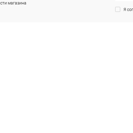
ик
Сравнение
сти магазина
Я со
Под заказ