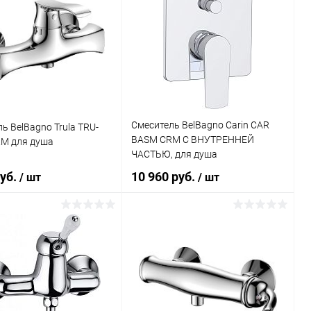
Смеситель BelBagno Carin CAR
ь BelBagno Trula TRU-
BASM CRM С ВНУТРЕННЕЙ
M для душа
ЧАСТЬЮ, для душа
руб.
10 960 руб.
/ шт
/ шт
В корзину
В корзину
ь в 1 клик
Сравнение
Купить в 1 клик
Сравнение
ранное
Под заказ
В избранное
Под заказ