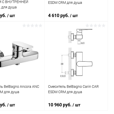
M С ВНУТРЕННЕЙ
ESDM CRM для душа
 для душа
руб.
4 610 руб.
/ шт
/ шт
В корзину
В корзину
ь в 1 клик
Сравнение
Купить в 1 клик
Сравнение
ранное
Под заказ
В избранное
Под заказ
ь BelBagno Ancora ANC
Смеситель BelBagno Carin CAR
M для душа
ESDM CRM для душа
руб.
10 960 руб.
/ шт
/ шт