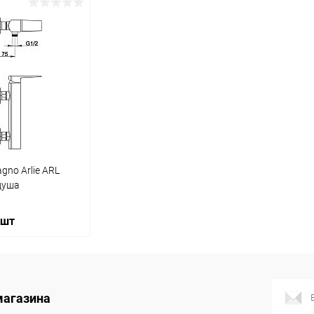
корзину
В корзину
ик
Сравнение
Купить в 1 клик
Сравнение
Купит
Под заказ
В избранное
Под заказ
В изб
gno Arlie ARL
душа
 шт
корзину
магазина