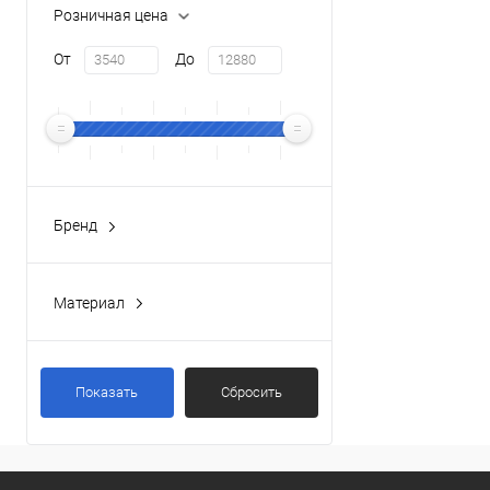
Розничная цена
От
До
Бренд
BELBAGNO
(17)
Материал
Латунь
(12)
Показать
Сбросить