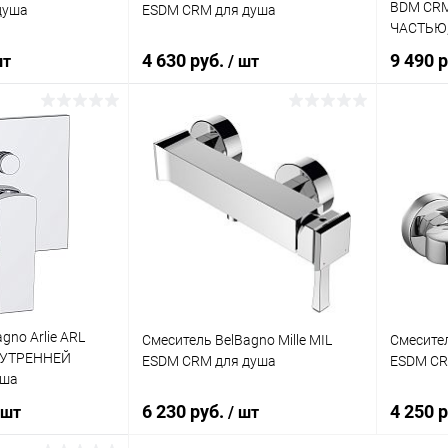
BDM CR
душа
ESDM CRM для душа
ЧАСТЬЮ,
4 630 руб.
9 490 
шт
/ шт
корзину
В корзину
ик
Сравнение
Купить в 1 клик
Сравнение
Купит
Под заказ
В избранное
Под заказ
В изб
gno Arlie ARL
Смеситель BelBagno Mille MIL
Смесител
НУТРЕННЕЙ
ESDM CRM для душа
ESDM CR
уша
6 230 руб.
4 250 
 шт
/ шт