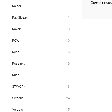
Купить в 1 кл
Свежие ново
Raiber
1
В избранное
Rav Slezak
1
Ravak
18
RGW
10
Roca
6
Rossinka
9
Rush
11
STWORKI
3
Swedbe
24
Veragio
15