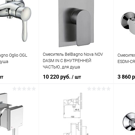
Смеситель BelBagno Nova NOV
gno Oglio OGL
Смесител
DASM IN С ВНУТРЕННЕЙ
душа
ESDM-CR
ЧАСТЬЮ, для душа
10 220 руб.
3 860 
шт
/ шт
корзину
Подписаться
ик
Сравнение
Купить в 1 клик
Сравнение
Купит
Под заказ
В избранное
Недоступно
В изб