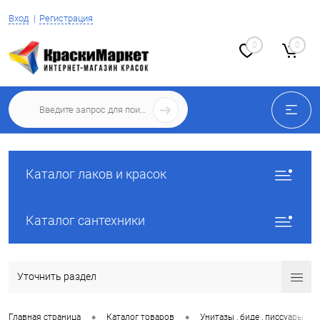
Вход
Регистрация
0
0
Каталог лаков и красок
Каталог сантехники
Уточнить раздел
•
•
•
Главная страница
Каталог товаров
Унитазы , биде , писсуары