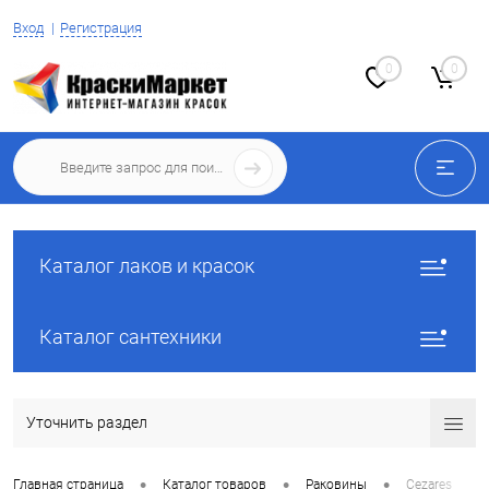
Вход
Регистрация
0
0
Каталог лаков и красок
Каталог сантехники
Уточнить раздел
•
•
•
Главная страница
Каталог товаров
Раковины
Cezares