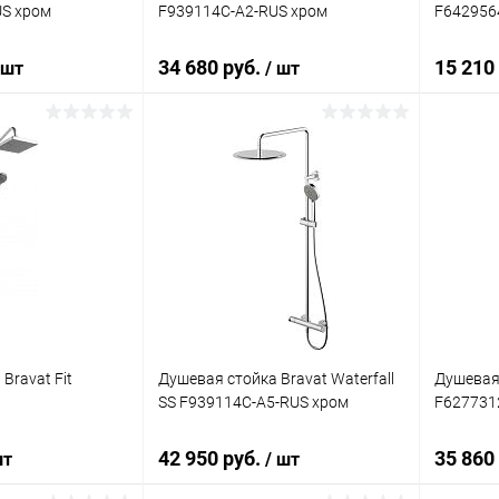
US хром
F939114C-A2-RUS хром
F642956
34 680 руб.
15 210
 шт
/ шт
корзину
В корзину
ик
Сравнение
Купить в 1 клик
Сравнение
Купит
Под заказ
В избранное
Под заказ
В изб
Bravat Fit
Душевая стойка Bravat Waterfall
Душевая 
SS F939114C-A5-RUS хром
F627731
42 950 руб.
35 860
шт
/ шт