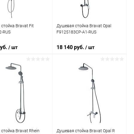
стойка Bravat Fit
Душевая стойка Bravat Opal
2-RUS
F9125183CP-A1-RUS
руб.
18 140 руб.
/ шт
/ шт
В корзину
В корзину
ь в 1 клик
Сравнение
Купить в 1 клик
Сравнение
ранное
Под заказ
В избранное
Под заказ
стойка Bravat Rhein
Душевая стойка Bravat Opal R