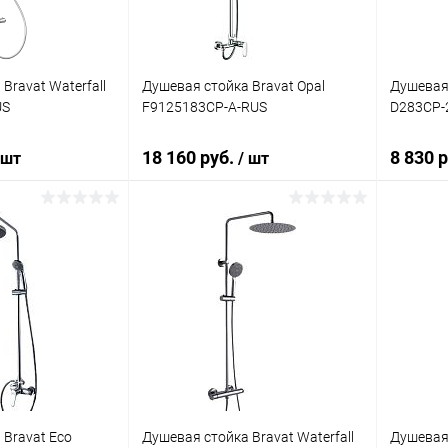
Bravat Waterfall
Душевая стойка Bravat Opal
Душевая 
US
F9125183CP-A-RUS
D283CP-
18 160 руб.
8 830 
 шт
/ шт
корзину
В корзину
ик
Сравнение
Купить в 1 клик
Сравнение
Купит
Под заказ
В избранное
Под заказ
В изб
 Bravat Eco
Душевая стойка Bravat Waterfall
Душевая 