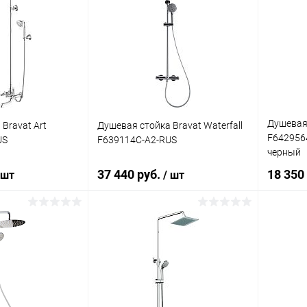
Душевая 
Bravat Art
Душевая стойка Bravat Waterfall
F642956
US
F639114C-A2-RUS
черный
37 440 руб.
18 350
 шт
/ шт
корзину
В корзину
ик
Сравнение
Купить в 1 клик
Сравнение
Купит
Под заказ
В избранное
Под заказ
В изб