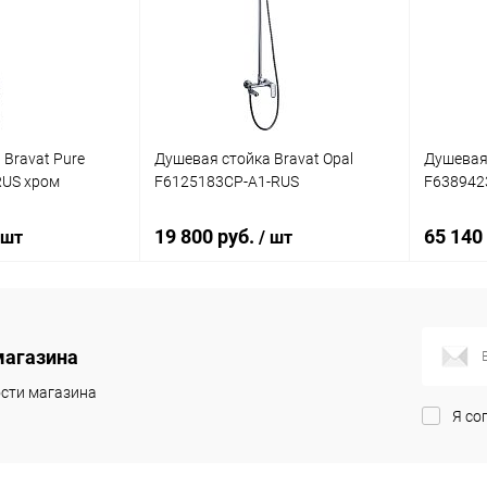
ик
Сравнение
Купить в 1 клик
Сравнение
Купит
Под заказ
В избранное
Под заказ
В изб
 Bravat Pure
Душевая стойка Bravat Opal
Душевая 
RUS хром
F6125183CP-A1-RUS
F638942
19 800 руб.
65 140
 шт
/ шт
корзину
В корзину
магазина
ик
Сравнение
Купить в 1 клик
Сравнение
Купит
сти магазина
Я со
Под заказ
В избранное
Под заказ
В изб