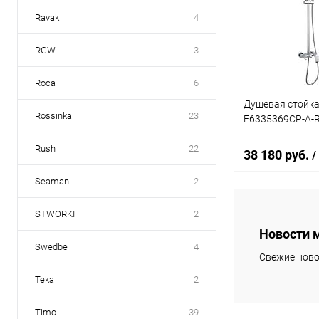
Купить в 1 кл
Ravak
4
В избранное
RGW
3
Roca
6
Душевая стойка
Rossinka
23
F6335369CP-A-
Rush
22
38 180 руб.
/
Seaman
2
В 
STWORKI
2
Новости 
Swedbe
4
Купить в 1 кл
Свежие ново
В избранное
Teka
2
Timo
39