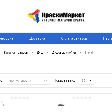
леровка
Доставка
Оплата заказов
Парт
•
•
•
•
Каталог товаров
Душ
Душевые стойки
Bravat
о:
Показать по:
популярности
30