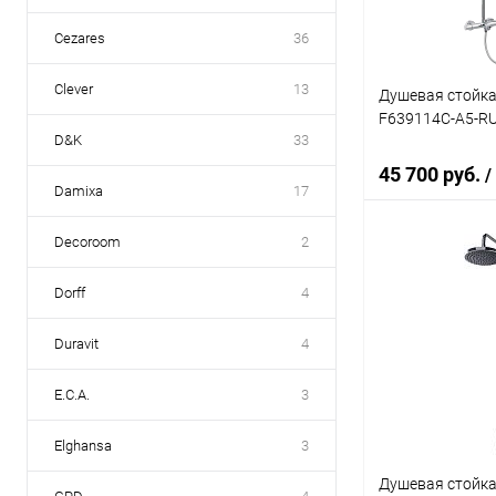
Cezares
36
Clever
13
Душевая стойка 
F639114C-A5-R
D&K
33
45 700 руб.
/
Damixa
17
Decoroom
2
В 
Dorff
4
Купить в 1 кл
Duravit
4
В избранное
E.C.A.
3
Elghansa
3
Душевая стойка