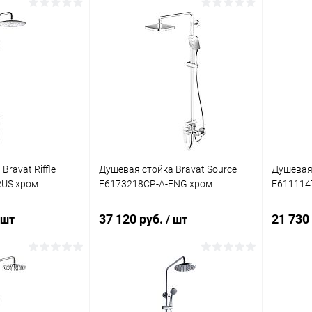
корзину
В корзину
ик
Сравнение
Купить в 1 клик
Сравнение
Купит
Под заказ
В избранное
Под заказ
В изб
Bravat Riffle
Душевая стойка Bravat Source
Душевая 
RUS хром
F6173218CP-A-ENG хром
F611114
37 120 руб.
21 730
 шт
/ шт
корзину
В корзину