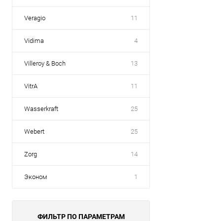
Veragio
11
Vidima
4
Villeroy & Boch
13
VitrA
11
Wasserkraft
25
Webert
25
Zorg
14
Эконом
1
ФИЛЬТР ПО ПАРАМЕТРАМ