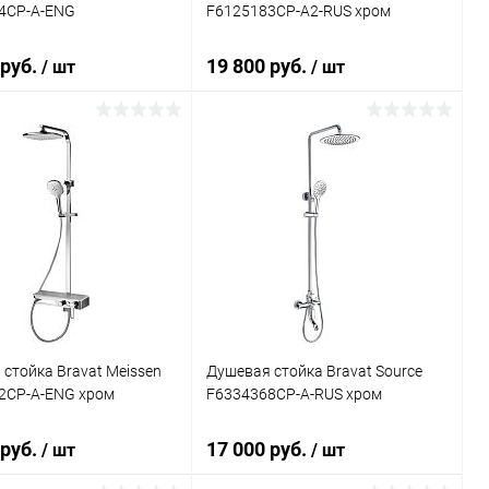
4CP-A-ENG
F6125183CP-A2-RUS хром
 руб.
19 800 руб.
/ шт
/ шт
В корзину
В корзину
ь в 1 клик
Сравнение
Купить в 1 клик
Сравнение
ранное
Под заказ
В избранное
Под заказ
стойка Bravat Meissen
Душевая стойка Bravat Source
2CP-A-ENG хром
F6334368CP-A-RUS хром
 руб.
17 000 руб.
/ шт
/ шт