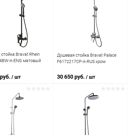
стойка Bravat Rhein
Душевая стойка Bravat Palace
4BW-A-ENG матовый
F6172217CP-A-RUS хром
 руб.
30 650 руб.
/ шт
/ шт
В корзину
В корзину
ь в 1 клик
Сравнение
Купить в 1 клик
Сравнение
ранное
Под заказ
В избранное
Под заказ