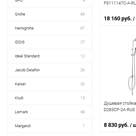
GPD
4
F9111147C-A-R
Grohe
89
18 160 руб.
/
Hansgrohe
67
IDDIS
27
В 
Ideal Standard
12
Купить в 1 кл
В избранное
Jacob Delafon
26
Kaiser
32
Kludi
13
Душевая стойка 
D283CP-2A-RUS
Lemark
68
8 830 руб.
/ 
Margaroli
1