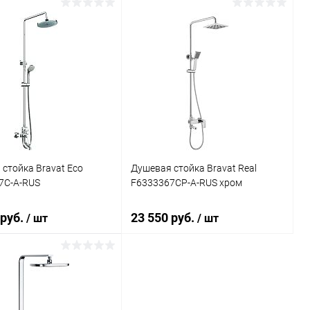
В корзину
В корзину
ь в 1 клик
Сравнение
Купить в 1 клик
Сравнение
ранное
Под заказ
В избранное
Под заказ
стойка Bravat Eco
Душевая стойка Bravat Real
7C-A-RUS
F6333367CP-A-RUS хром
 руб.
23 550 руб.
/ шт
/ шт
В корзину
В корзину