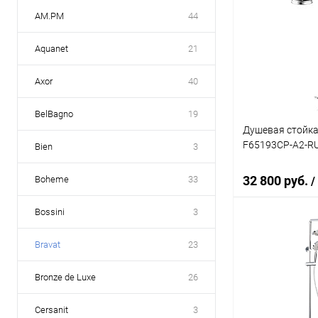
AM.PM
44
Aquanet
21
Axor
40
BelBagno
19
Душевая стойка 
F65193CP-A2-R
Bien
3
32 800 руб.
Boheme
33
/
Bossini
3
В 
Bravat
23
Купить в 1 кл
Bronze de Luxe
26
В избранное
Cersanit
3