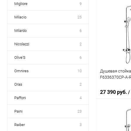
Migliore
9
В 
Milacio
25
Купить в 1 кл
Milardo
6
В избранное
Nicolazzi
2
Olive'S
6
Душевая стойка 
Omnires
10
F6336370CP-A-
Oras
2
27 390 руб.
/
Paffoni
4
Paini
23
В 
Raiber
3