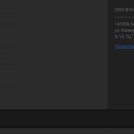
2025 © kr
141009, М
ул. Комму
3/15, ТЦ 
Посмотре