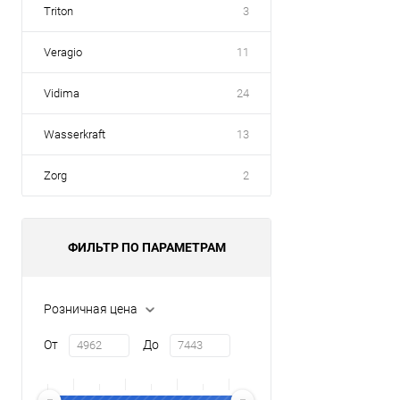
Triton
3
Veragio
11
Vidima
24
Wasserkraft
13
Zorg
2
ФИЛЬТР ПО ПАРАМЕТРАМ
Розничная цена
От
До