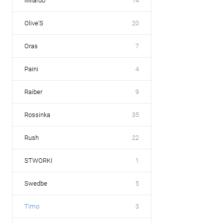
Milardo
14
Olive'S
20
Oras
7
Paini
4
Raiber
9
Rossinka
35
Rush
22
STWORKI
1
Swedbe
5
Timo
3