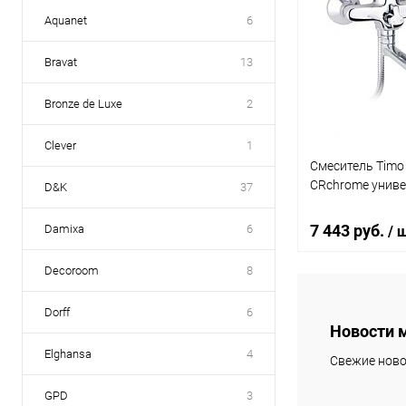
Aquanet
6
Bravat
13
Bronze de Luxe
2
Clever
1
Смеситель Timo 
CRchrome унив
D&K
37
7 443 руб.
Damixa
6
/ 
Decoroom
8
В 
Dorff
6
Новости 
Купить в 1 кл
Elghansa
4
Свежие ново
В избранное
GPD
3