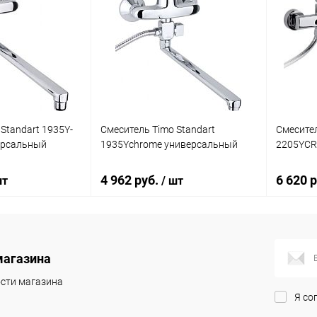
Standart 1935Y-
Смеситель Timo Standart
Смесител
ерсальный
1935Ychrome универсальный
2205YCR
4 962 руб.
6 620 
шт
/ шт
корзину
В корзину
магазина
ик
Сравнение
Купить в 1 клик
Сравнение
Купит
сти магазина
Я со
Под заказ
В избранное
Под заказ
В изб