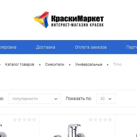
леровка
Доставка
Оплата заказов
Парт
•
•
•
•
Каталог товаров
Смесители
Универсальные
Timo
о:
Показать по:
популярности
30