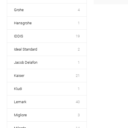
Grohe
4
Hansgrohe
1
IDDIS
19
Ideal Standard
2
Jacob Delafon
1
Kaiser
21
Kludi
1
Lemark
40
Migliore
3