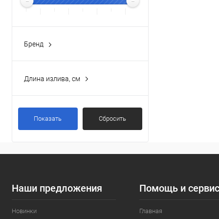
Бренд
TIMO
(3)
Длина излива, см
38.5 см
(1)
42.5 см
(1)
Показать
Сбросить
Наши предложения
Помощь и серви
Новинки
Главная