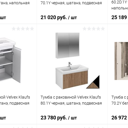
60.2D.1Y
танэ, напольная
70.1Y черная, шатанэ, подвесная
напольн
21 020 руб.
25 189
 шт
/ шт
корзину
В корзину
ик
Сравнение
Купить в 1 клик
Сравнение
Купит
Под заказ
В избранное
Под заказ
В изб
ой Velvex Klaufs
Тумба с раковиной Velvex Klaufs
Тумба с 
танэ, подвесная
80.1Y черная, шатанэ, подвесная
70.2Y бе
23 780 руб.
26 972
 шт
/ шт