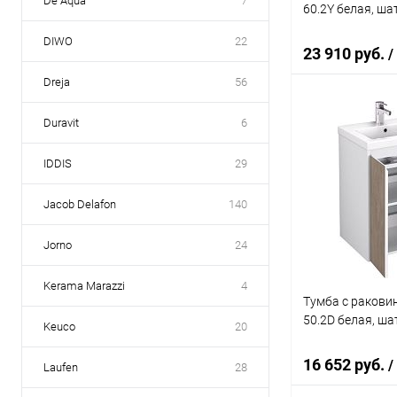
De Aqua
7
60.2Y белая, ша
DIWO
22
23 910 руб.
/
Dreja
56
Duravit
6
В 
IDDIS
29
Купить в 1 кл
В избранное
Jacob Delafon
140
Jorno
24
Kerama Marazzi
4
Тумба с раковин
50.2D белая, ша
Keuco
20
16 652 руб.
/
Laufen
28