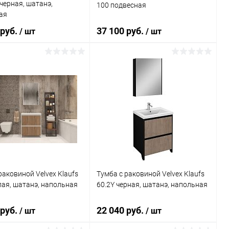
 черная, шатанэ,
100 подвесная
ая
 руб.
37 100 руб.
/ шт
/ шт
В корзину
В корзину
ь в 1 клик
Сравнение
Купить в 1 клик
Сравнение
ранное
Под заказ
В избранное
Под заказ
раковиной Velvex Klaufs
Тумба с раковиной Velvex Klaufs
лая, шатанэ, напольная
60.2Y черная, шатанэ, напольная
 руб.
22 040 руб.
/ шт
/ шт