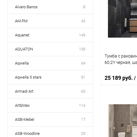
Alvaro Banos
8
AM.PM
43
Aquanet
149
AQUATON
159
Тумба с раковин
60.2Y черная, ш
Aqwella
64
25 189 руб.
Aqwella 5 stars
81
/
Armadi Art
63
В 
Art&Max
114
Купить в 1 кл
ASB-Mebel
17
В избранное
ASB-Woodline
29