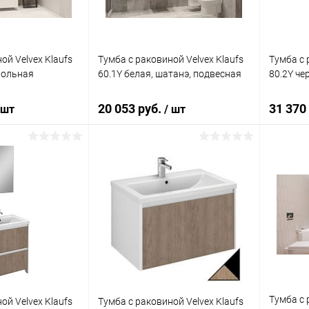
ой Velvex Klaufs
Тумба с раковиной Velvex Klaufs
Тумба с 
польная
60.1Y белая, шатанэ, подвесная
80.2Y че
20 053 руб.
31 370
 шт
/ шт
корзину
В корзину
ик
Сравнение
Купить в 1 клик
Сравнение
Купит
Под заказ
В избранное
Под заказ
В изб
Тумба с 
ой Velvex Klaufs
Тумба с раковиной Velvex Klaufs