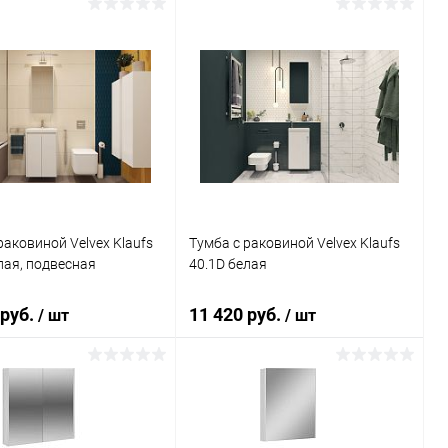
В корзину
В корзину
ь в 1 клик
Сравнение
Купить в 1 клик
Сравнение
ранное
Под заказ
В избранное
Под заказ
раковиной Velvex Klaufs
Тумба с раковиной Velvex Klaufs
лая, подвесная
40.1D белая
 руб.
11 420 руб.
/ шт
/ шт
В корзину
В корзину