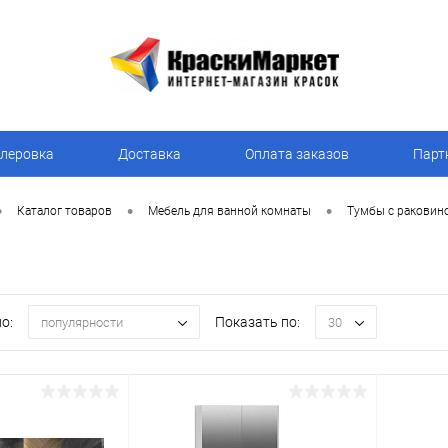
леровка
Доставка
Оплата заказов
Парт
•
•
•
Каталог товаров
Мебель для ванной комнаты
Тумбы с раковин
о:
Показать по:
популярности
30