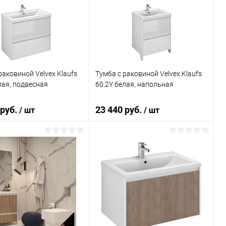
ь в 1 клик
Сравнение
Купить в 1 клик
Сравнение
ранное
Под заказ
В избранное
Под заказ
раковиной Velvex Klaufs
Тумба с раковиной Velvex Klaufs
лая, подвесная
60.2Y белая, напольная
 руб.
23 440 руб.
/ шт
/ шт
В корзину
В корзину
ь в 1 клик
Сравнение
Купить в 1 клик
Сравнение
ранное
Под заказ
В избранное
Под заказ