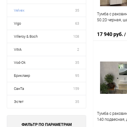
Velvex
35
Тумба с раковин
50.2D черная, ш
Vigo
63
17 940 руб.
/
Villeroy & Boch
108
VitrA
2
В 
Vod-Ok
35
Купить в 1 кл
Бриклаер
95
В избранное
СанТа
159
Эстет
35
Тумба с раковин
140 подвесная, 
ФИЛЬТР ПО ПАРАМЕТРАМ