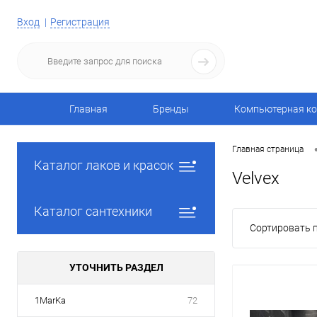
Вход
Регистрация
Главная
Бренды
Компьютерная ко
Главная страница
Каталог лаков и красок
Velvex
Каталог сантехники
Сортировать п
УТОЧНИТЬ РАЗДЕЛ
1MarKa
72