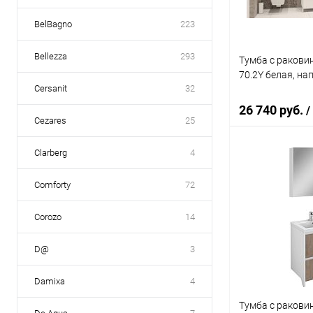
BelBagno
223
Bellezza
293
Тумба с раковин
70.2Y белая, на
Cersanit
32
26 740 руб.
/
Cezares
25
Clarberg
4
В 
Comforty
72
Купить в 1 кл
Corozo
14
В избранное
D@
3
Damixa
4
Тумба с раковин