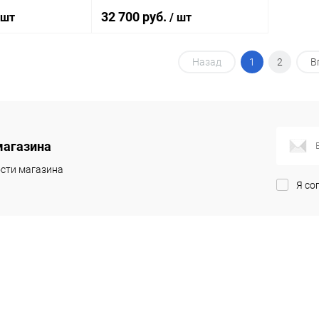
32 700 руб.
 шт
/ шт
Назад
1
2
В
корзину
В корзину
ик
Сравнение
Купить в 1 клик
Сравнение
Под заказ
В избранное
Под заказ
магазина
сти магазина
Я со