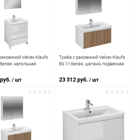
раковиной Velvex Klaufs
Тумба с раковиной Velvex Klaufs
 белая, напольная
80.1Y белая, шатанэ, подвесная
 руб.
23 312 руб.
/ шт
/ шт
В корзину
В корзину
ь в 1 клик
Сравнение
Купить в 1 клик
Сравнение
ранное
Под заказ
В избранное
Под заказ