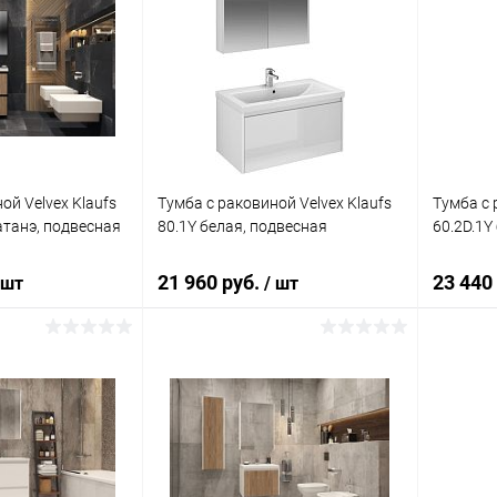
ой Velvex Klaufs
Тумба с раковиной Velvex Klaufs
Тумба с 
атанэ, подвесная
80.1Y белая, подвесная
60.2D.1Y
21 960 руб.
23 440
 шт
/ шт
корзину
В корзину
ик
Сравнение
Купить в 1 клик
Сравнение
Купит
Под заказ
В избранное
Под заказ
В изб