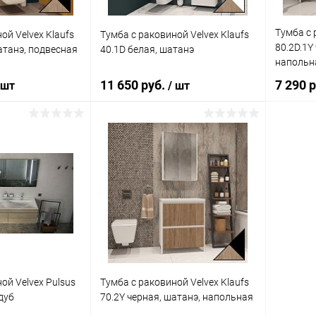
Тумба с 
ой Velvex Klaufs
Тумба с раковиной Velvex Klaufs
80.2D.1Y
атанэ, подвесная
40.1D белая, шатанэ
напольн
11 650 руб.
7 290 
 шт
/ шт
корзину
В корзину
ик
Сравнение
Купить в 1 клик
Сравнение
Купит
Под заказ
В избранное
Под заказ
В изб
ой Velvex Pulsus
Тумба с раковиной Velvex Klaufs
дуб
70.2Y черная, шатанэ, напольная