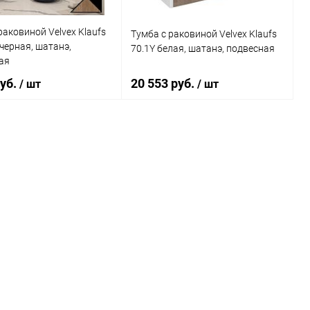
раковиной Velvex Klaufs
Тумба с раковиной Velvex Klaufs
 черная, шатанэ,
70.1Y белая, шатанэ, подвесная
ая
руб.
20 553 руб.
/ шт
/ шт
В корзину
В корзину
ь в 1 клик
Сравнение
Купить в 1 клик
Сравнение
ранное
Под заказ
В избранное
Под заказ