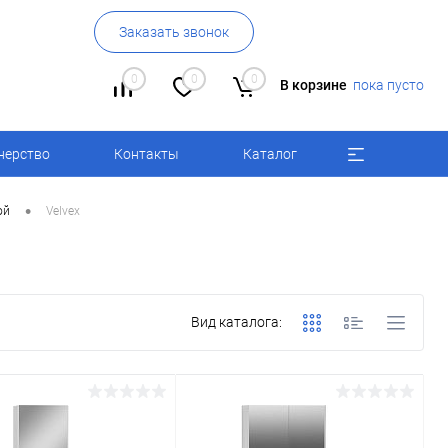
Заказать звонок
0
0
0
В корзине
пока пусто
нерство
Контакты
Каталог
•
ой
Velvex
Вид каталога: