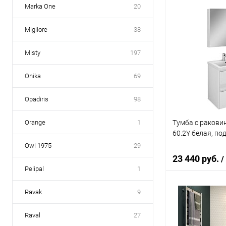
Marka One
20
В 
Migliore
38
Купить в 1 кл
Misty
197
В избранное
Onika
69
Opadiris
98
Тумба с раковин
Orange
1
60.2Y белая, по
Owl 1975
29
23 440 руб.
/
Pelipal
1
Ravak
9
В 
Raval
27