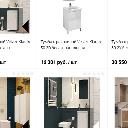
ик
Сравнение
Купить в 1 клик
Сравнение
Купит
Под заказ
В избранное
Под заказ
В изб
ой Velvex Klaufs
Тумба с раковиной Velvex Klaufs
Тумба с 
атанэ
50.2D белая, напольная
80.2Y бе
16 301 руб.
30 550
 шт
/ шт
корзину
В корзину
ик
Сравнение
Купить в 1 клик
Сравнение
Купит
Под заказ
В избранное
Под заказ
В изб