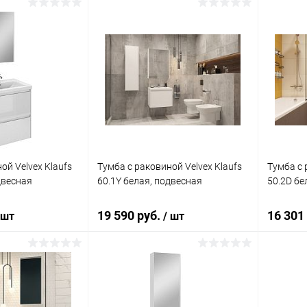
корзину
В корзину
ик
Сравнение
Купить в 1 клик
Сравнение
Купит
Под заказ
В избранное
Под заказ
В изб
ой Velvex Klaufs
Тумба с раковиной Velvex Klaufs
Тумба с 
двесная
60.1Y белая, подвесная
50.2D бе
19 590 руб.
16 301
 шт
/ шт
корзину
В корзину