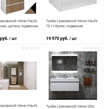
раковиной Velvex Klaufs
Тумба с раковиной Velvex Klaufs
рная, шатанэ, подвесная
70.1Y белая, подвесная
 руб.
19 970 руб.
/ шт
/ шт
В корзину
В корзину
ь в 1 клик
Сравнение
Купить в 1 клик
Сравнение
ранное
Под заказ
В избранное
Под заказ
раковиной Velvex Klaufs
Тумба с раковиной Velvex Otto