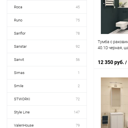
Купить в 1 кл
Roca
45
В избранное
Runo
75
Sanflor
78
Тумба с раковин
Sanstar
92
40.1D черная, ш
Sanvit
56
12 350 руб.
/
Simas
1
В 
Smile
2
STWORKI
72
Купить в 1 кл
В избранное
Style Line
147
ValenHouse
79