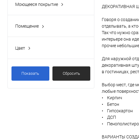
Моющееся покрытие
ДЕКОРАТИВНАЯ 
Да
(15)
В 
Говоря о создании
Помещение
отделывать, а кт
Купить в 1 кл
Влажное
(14)
Так что нужно сра
интерьере она ид
В избранное
Сухое
(15)
прочие небольшие
Цвет
Литраж | Масса:
Универсальное
(4)
Все
Для наружной отд
15 кг
11 белая
(3)
декоративная шту
в гостиницах, рес
Элемент каталог
Показать
Сбросить
A (белая, светлые тона)
(1)
Декоративное 
Выбор мест, где 
Бесцветный
(1)
Optimist-Elite С
акриловая, для
любые поверхност
внутренних раб
• Кирпич
• Бетон
• Гипсокартон
• ДСП
• Пенополистиро
ВАРИАНТЫ СОЗДА