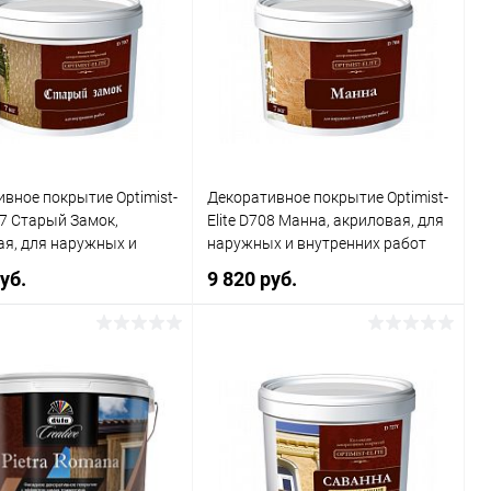
вное покрытие Optimist-
Декоративное покрытие Optimist-
707 Старый Замок,
Elite D708 Манна, акриловая, для
ая, для наружных и
наружных и внутренних работ
них работ
уб.
9 820 руб.
В корзину
В корзину
ь в 1 клик
Сравнение
Купить в 1 клик
Сравнение
ранное
В наличии
В избранное
В наличии