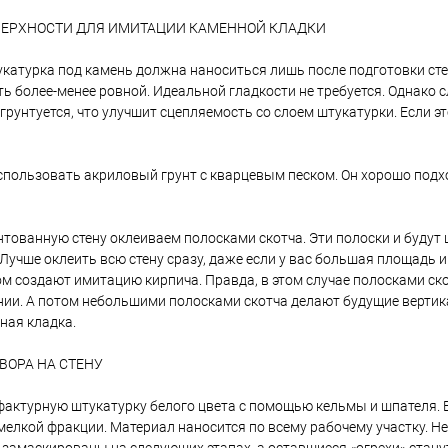
ВЕРХНОСТИ ДЛЯ ИМИТАЦИИ КАМЕННОЙ КЛАДКИ
катурка под камень должна наноситься лишь после подготовки сте
ть более-менее ровной. Идеальной гладкости не требуется. Однако 
 грунтуется, что улучшит сцепляемость со слоем штукатурки. Если 
спользовать акриловый грунт с кварцевым песком. Он хорошо подх
тованную стену оклеиваем полосками скотча. Эти полоски и буду
 Лучше оклеить всю стену сразу, даже если у вас большая площадь 
 создают имитацию кирпича. Правда, в этом случае полосками ско
ии. А потом небольшими полосками скотча делают будущие вертик
ная кладка.
ВОРА НА СТЕНУ
фактурную штукатурку белого цвета с помощью кельмы и шпателя. 
мелкой фракции. Материал наносится по всему рабочему участку. Н