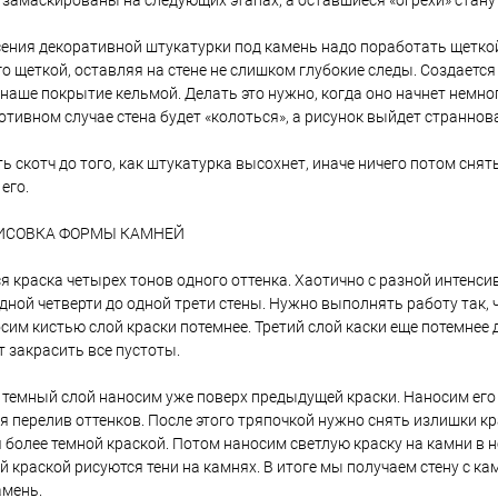
 замаскированы на следующих этапах, а оставшиеся «огрехи» стану
сения декоративной штукатурки под камень надо поработать щеткой
го щеткой, оставляя на стене не слишком глубокие следы. Создает
наше покрытие кельмой. Делать это нужно, когда оно начнет немног
отивном случае стена будет «колоться», а рисунок выйдет страннов
ь скотч до того, как штукатурка высохнет, иначе ничего потом сн
его.
РИСОВКА ФОРМЫ КАМНЕЙ
я краска четырех тонов одного оттенка. Хаотично с разной интенс
дной четверти до одной трети стены. Нужно выполнять работу так, 
им кистью слой краски потемнее. Третий слой каски еще потемнее д
т закрасить все пустоты.
темный слой наносим уже поверх предыдущей краски. Наносим его 
ся перелив оттенков. После этого тряпочкой нужно снять излишки к
более темной краской. Потом наносим светлую краску на камни в н
й краской рисуются тени на камнях. В итоге мы получаем стену с к
амень.