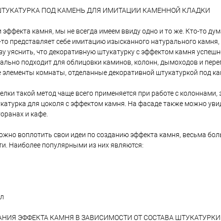
Декоративное покрытие
Optimist-Elite Тибуртин,
ШТУКАТУРКА ПОД КАМЕНЬ ДЛЯ ИМИТАЦИИ КАМЕННОЙ КЛАДКИ
акриловый, Материал для
корзину
В корзину
декоративной отделки
 эффекта камня, мы не всегда имеем ввиду одно и то же. Кто-то ду
о-то представляет себе имитацию изысканного натурального камня,
ик
Сравнение
Купить в 1 клик
Сравнение
Купит
зу уяснить, что декоративную штукатурку с эффектом камня успешно
еально подходит для облицовки каминов, колонн, дымоходов и пере
В наличии
В избранное
В наличии
В изб
 элементы комнаты, отделанные декоративной штукатуркой под ка
Литраж | Масса:
елки такой метод чаще всего применяется при работе с колоннами,
15 кг
катурка для цоколя с эффектом камня. На фасаде также можно ув
торанах и кафе.
а:
Цвет
покрытие
можно воплотить свои идеи по созданию эффекта камня, весьма бол
Белый
аванна D727,
 наружных и
и. Наиболее популярными из них являются:
от
Элемент каталога:
Декоративное покрытие
Optimist-Elite D 720 Виктория,
акриловая, для внутренних
работ
л
НИЯ ЭФФЕКТА КАМНЯ В ЗАВИСИМОСТИ ОТ СОСТАВА ШТУКАТУРКИ