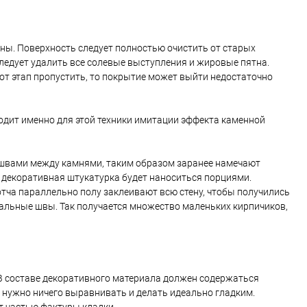
ны. Поверхность следует полностью очистить от старых
следует удалить все солевые выступления и жировые пятна.
этот этап пропустить, то покрытие может выйти недостаточно
одит именно для этой техники имитации эффекта каменной
т швами между камнями, таким образом заранее намечают
и декоративная штукатурка будет наноситься порциями.
тча параллельно полу заклеивают всю стену, чтобы получились
альные швы. Так получается множество маленьких кирпичиков,
В составе декоративного материала должен содержаться
е нужно ничего выравнивать и делать идеально гладким.