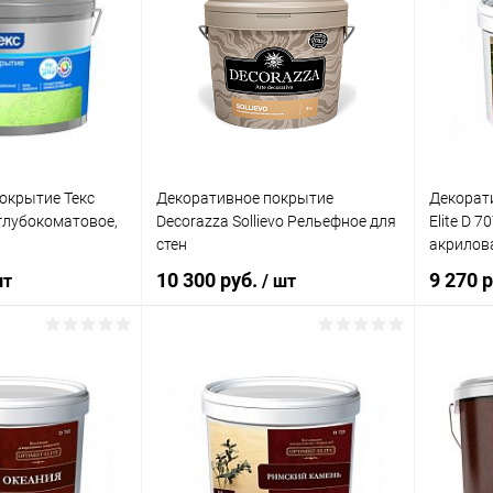
окрытие Текс
Декоративное покрытие
Декорати
глубокоматовое,
Decorazza Sollievo Рельефное для
Elite D 
стен
акрилов
внутрен
10 300 руб.
9 270 р
шт
/ шт
корзину
В корзину
Купит
ик
Сравнение
Купить в 1 клик
Сравнение
В изб
В наличии
В избранное
В наличии