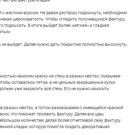
т частью фактуры кладки.
 с жестким ворсом. Не давая раствору подсохнуть, необходимо
ся некая шероховатость. Чтобы сгладить получившуюся фактуру,
о подсыхать. В итоге выйдет более «мягкая» и гладкая
атым.
ять не выйдет. Далее нужно дать покрытию полностью высохнуть,
ивностью наносим краску на стену в разных местах, покрывая
чтобы оставались пятна, а не цельные закрашенные куски.
олжен уже закрасить всё стену. Его не нужно наносить
в разных местах, а потом размазываем с имеющейся краской.
раски, что поможет проявить фактуру. Далее все швы
ебольшом количестве, делая более отчетливой саму фактуру.
аменной кладки, которую помогла создать декоративная