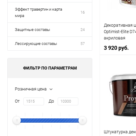
Эффект травертин и карта
16
мира
Декоративная 
Защитные составы
24
Optimist-Elite D
акриловая
Лессирующие составы
57
3 920 руб.
ФИЛЬТР ПО ПАРАМЕТРАМ
В 
Купить в 1 кл
Розничная цена
В избранное
От
До
Литраж | Масса:
3,5 кг
Штукатурка дек
Цвет