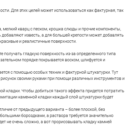
сти. Для этих целей может использоваться как фактурная, так
, мелкий кварц с песком, крошка слюды и прочие компоненты,
ь добавляют известь, а для большей крепости может добавлять
 красивые и реалистичные поверхности.
 получать гладкую поверхность из-за определенного типа
язательном порядке покрывается воском, шлифуется и
ется с помощью особых техник и фактурной штукатурки. Тут
ть рисунок своими руками при помощи различных инструментов и
 кладки. Чтобы добиться такого эффекта придется потратить
имитации каменной кладки каждый слой штукатурки будет
тличие от предыдущего варианта – более плоской, без
ебольшими бороздками, а раствора требуется значительно
дет не очень сложно, а вот прорисовывать кладку камней