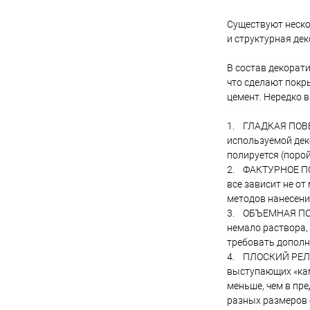
Существуют неско
и структурная де
В состав декорат
что сделают покр
цемент. Нередко 
1. ГЛАДКАЯ ПОВЕР
используемой дек
полируется (поро
2. ФАКТУРНОЕ ПОК
все зависит не о
методов нанесени
3. ОБЪЕМНАЯ ПОВЕ
немало раствора,
требовать дополн
4. ПЛОСКИЙ РЕЛЬЕ
выступающих «кам
меньше, чем в пр
разных размеров 