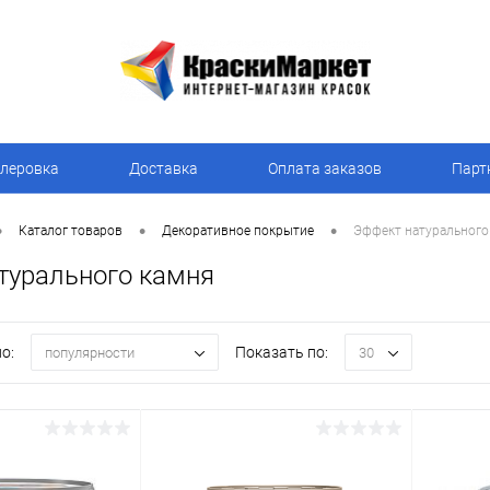
леровка
Доставка
Оплата заказов
Парт
•
•
•
Каталог товаров
Декоративное покрытие
Эффект натурального
турального камня
о:
Показать по:
популярности
30