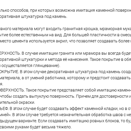
лько способов, при которых возможна имитация каменной поверхно
коративная штукатурка под камень.
ивного материала могут входить гранитная крошка, мраморная мука
ытие более естественным на вид. Для большей пластичности в смес
вместо цемента используется акрил, что позволяет создавать более
ХНОСТЬ. В случае имитации гранита или мрамора вы всегда будете
оративной штукатурки и метода её нанесения. Такое покрытие в об
й осуществляется глянцевание).
РЫТИЕ. В этом случае декоративная штукатурка под камень созда
т материала, а от умений работника, которому и предстоит создава
я.
РХНОСТЬ. Такое покрытие представляет собой имитацию каменной
 чтобы создать выпуклую поверхность. Причем для достоверности 
ительной окраски.
Ф. В этом случае будет создавать эффект каменной кладки, но в о
ней». В этом случае требуется незначительная обработка швов с н
едыдущем варианте. Если создавать имитацию ровных блоков, то бу
своими руками будет весьма тяжело.