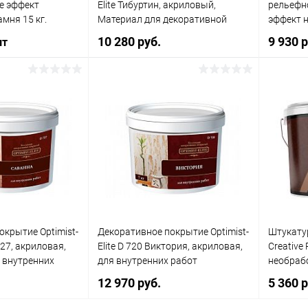
ce эффект
Elite Тибуртин, акриловый,
рельефно
Белый
мня 15 кг.
Материал для декоративной
эффект н
отделки
10 280 руб.
9 930 
шт
а:
Элемент каталога:
тукатурка
Декоративное покрытие
743 Океания,
Optimist-Elite D 723,
акриловая, Римский камень,
В корзину
корзину
для внутренних работ
Купить в 1 клик
Сравнение
ик
Сравнение
Купит
В избранное
В наличии
В наличии
В изб
Литраж | Масса:
15 кг
окрытие Optimist-
Декоративное покрытие Optimist-
Штукату
Цвет
727, акриловая,
Elite D 720 Виктория, акриловая,
Creative
Белый
 внутренних
для внутренних работ
необрабо
12 970 руб.
5 360 
Элемент каталога: