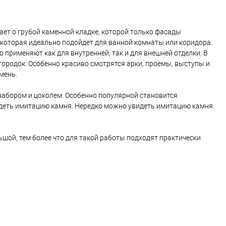
Декоративное покрытие
Optimist-Elite Византия D724,
акриловая, для фасадов и
В корзину
В корзину
интерьеров
мает о грубой каменной кладке, которой только фасады
 которая идеально подойдет для ванной комнаты или коридора.
Купить в 1 клик
Сравнение
ь в 1 клик
Сравнение
 применяют как для внутренней, так и для внешней отделки. В
городок. Особенно красиво смотрятся арки, проемы, выступы и
В избранное
В наличии
ранное
В наличии
мень.
Литраж | Масса:
 забором и цоколем. Особенно популярной становится
15 кг
идеть имитацию камня. Нередко можно увидеть имитацию камня
Элемент каталога:
Decorazza Rustic Эффект
ьшой, тем более что для такой работы подходят практически
необработанного камня