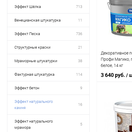
Эффект Шёлка
713
Венецианская штукатурка
11
Эффект Песка
736
Структурные краски
21
Декоративное п
Профи Магико, 
Мраморные штукатурки
38
белое, 14 кг
3 640 руб.
Фактурная штукатурка
114
/ 
Эффект бетон
9
В 
Эффект натурального
16
камня
Купить в 1 кл
Эффект натурального
5
В избранное
мрамора