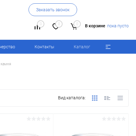
Заказать звонок
0
0
0
В корзине
пока пусто
нерство
Контакты
Каталог
 камня
Вид каталога: