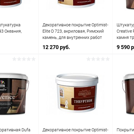
Литраж |
Элемент каталога:
15 кг
Декоративное покрытие
Decorazza Sollievo Рельефное
для стен
штукатурка
Декоративное покрытие Optimist-
Штукату
Цвет
743 Океания,
Elite D 723, акриловая, Римский
Creative
Белый
камень, для внутренних работ
камня тр
12 270 руб.
9 590 
Элемент 
Декорат
Optimist
Замок, 
корзину
В корзину
наружны
ик
Сравнение
Купить в 1 клик
Сравнение
Купит
В наличии
В избранное
В наличии
В изб
Литраж | Масса:
15 кг
оративная Dufa
Декоративное покрытие Optimist-
Покрыти
Цвет