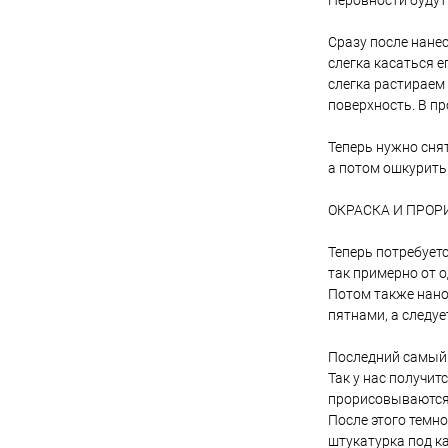
Неровности будут
Сразу после нане
слегка касаться е
слегка растираем 
поверхность. В пр
Теперь нужно снят
а потом ошкурить 
ОКРАСКА И ПРО
Теперь потребуетс
так примерно от о
Потом также нанос
пятнами, а следуе
Последний самый 
Так у нас получит
прорисовываются 
После этого темно
штукатурка под к