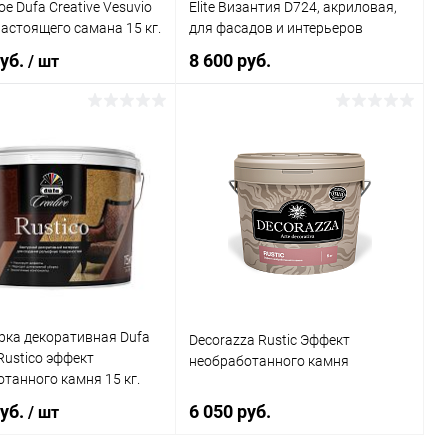
е Dufa Creative Vesuvio
Elite Византия D724, акриловая,
Белый
астоящего самана 15 кг.
для фасадов и интерьеров
руб.
8 600 руб.
/ шт
Элемент каталога:
Декоративное покрытие
"Саванна" "OPTIMIST-ELITE" D
727
В корзину
В корзину
Купить в 1 клик
Сравнение
ь в 1 клик
Сравнение
В избранное
В наличии
ранное
В наличии
Литраж | Масса:
15 кг
рка декоративная Dufa
Decorazza Rustic Эффект
Цвет
 Rustico эффект
необработанного камня
Белый
танного камня 15 кг.
руб.
6 050 руб.
/ шт
Элемент каталога: