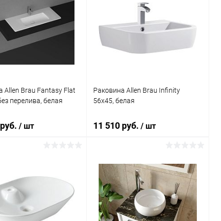
 Allen Brau Fantasy Flat
Раковина Allen Brau Infinity
без перелива, белая
56x45, белая
 руб.
11 510 руб.
/ шт
/ шт
Подписаться
В корзину
ь в 1 клик
Сравнение
Купить в 1 клик
Сравнение
ранное
Недоступно
В избранное
Под заказ