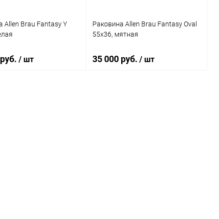
 Allen Brau Fantasy Y
Раковина Allen Brau Fantasy Oval
елая
55x36, мятная
 руб.
35 000 руб.
/ шт
/ шт
В корзину
Подписаться
ь в 1 клик
Сравнение
Купить в 1 клик
Сравнение
ранное
Под заказ
В избранное
Недоступно