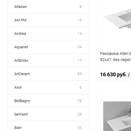
Altasan
8
AM.PM
15
Andrea
14
Aquanet
34
Раковина Allen B
92x47, без пере
Art&Max
17
16 630 руб.
ArtCeram
55
/
Axor
6
В 
BelBagno
78
Купить в 1 кл
beWash
29
В избранное
Bien
35