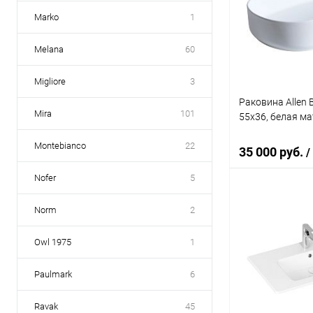
Купить в 1 кл
Marko
1
В избранное
Melana
60
Migliore
3
Раковина Allen 
Mira
101
55x36, белая м
Montebianco
22
35 000 руб.
/
Nofer
5
Под
Norm
2
Owl 1975
1
Купить в 1 кл
В избранное
Paulmark
6
Ravak
45