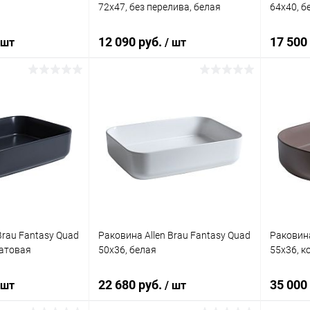
72x47, без перелива, белая
64x40, б
12 090 руб.
17 500
 шт
/ шт
корзину
В корзину
ик
Сравнение
Купить в 1 клик
Сравнение
Купит
Под заказ
В избранное
Под заказ
В изб
Brau Fantasy Quad
Раковина Allen Brau Fantasy Quad
Раковина
матовая
50x36, белая
55x36, к
22 680 руб.
35 000
 шт
/ шт