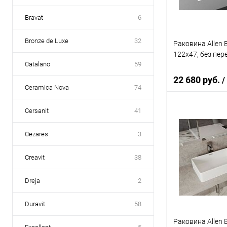
Bravat
6
Bronze de Luxe
32
Раковина Allen B
122x47, без пер
Catalano
59
22 680 руб.
/
Ceramica Nova
74
Cersanit
41
В 
Cezares
3
Купить в 1 кл
Creavit
38
В избранное
Dreja
2
Duravit
58
Раковина Allen 