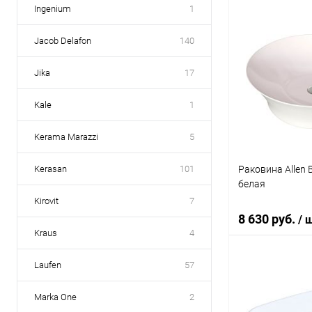
Ingenium
1
Под
Jacob Delafon
140
Купить в 1 кл
Jika
17
В избранное
Kale
1
Kerama Marazzi
5
Раковина Allen B
Kerasan
101
белая
Kirovit
7
8 630 руб.
/ 
Kraus
4
Laufen
57
В 
Marka One
2