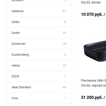
Excellent
5
55x35, белая
Galassia
61
10 070 руб.
/
Globo
8
Grohe
30
В 
Grossman
18
Купить в 1 кл
В избранное
Gustavsberg
2
Hatria
23
IDDIS
7
Раковина Allen 
50x36, черная 
Ideal Standard
49
31 200 руб.
/
Imex
1