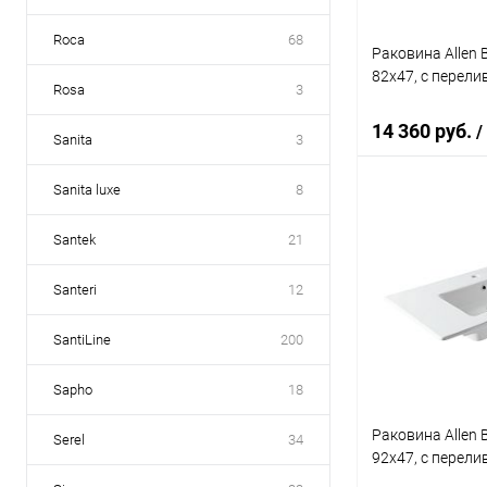
Roca
68
Раковина Allen B
82x47, с перели
Rosa
3
14 360 руб.
/
Sanita
3
Sanita luxe
8
В 
Santek
21
Купить в 1 кл
Santeri
12
В избранное
SantiLine
200
Sapho
18
Раковина Allen B
Serel
34
92x47, с перели