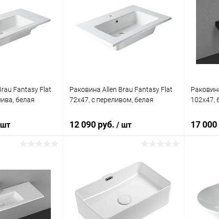
rau Fantasy Flat
Раковина Allen Brau Fantasy Flat
Раковина
лива, белая
72x47, с переливом, белая
102x47, 
12 090 руб.
17 000
 шт
/ шт
корзину
В корзину
ик
Сравнение
Купить в 1 клик
Сравнение
Купит
Под заказ
В избранное
Под заказ
В изб