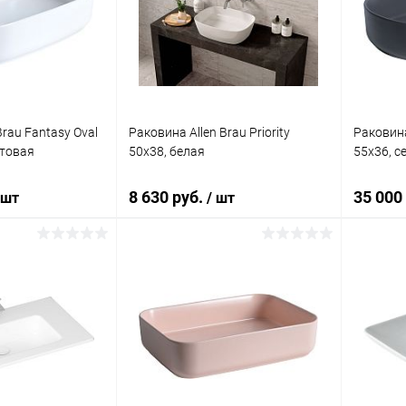
ик
Сравнение
Купить в 1 клик
Сравнение
Купит
Под заказ
В избранное
Под заказ
В изб
Brau Fantasy Oval
Раковина Allen Brau Priority
Раковина
атовая
50x38, белая
55x36, с
8 630 руб.
35 000
 шт
/ шт
писаться
В корзину
ик
Сравнение
Купить в 1 клик
Сравнение
Купит
Недоступно
В избранное
Под заказ
В изб