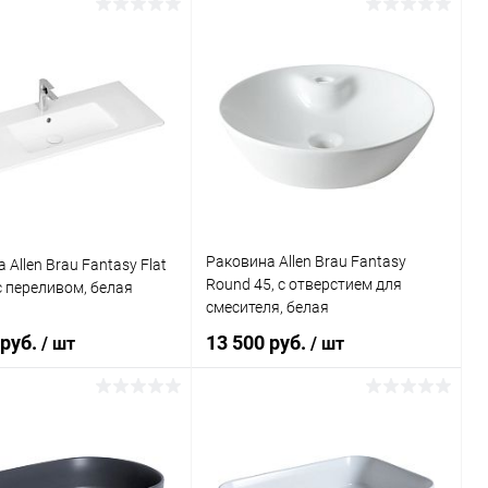
Подписаться
В корзину
ь в 1 клик
Сравнение
Купить в 1 клик
Сравнение
ранное
Недоступно
В избранное
Под заказ
Раковина Allen Brau Fantasy
 Allen Brau Fantasy Flat
Round 45, с отверстием для
с переливом, белая
смесителя, белая
 руб.
13 500 руб.
/ шт
/ шт
В корзину
Подписаться