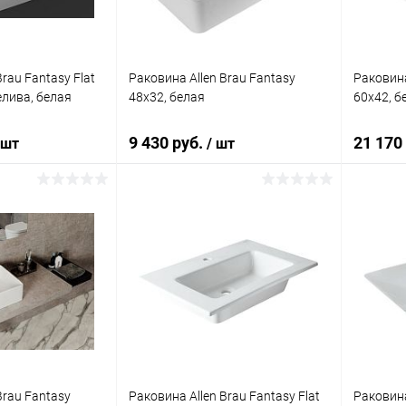
rau Fantasy Flat
Раковина Allen Brau Fantasy
Раковина
елива, белая
48x32, белая
60x42, б
9 430 руб.
21 170
 шт
/ шт
корзину
В корзину
ик
Сравнение
Купить в 1 клик
Сравнение
Купит
Под заказ
В избранное
Под заказ
В изб
Brau Fantasy
Раковина Allen Brau Fantasy Flat
Раковина