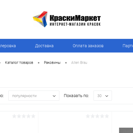
леровка
Доставка
Оплата заказов
Парт
•
•
•
Каталог товаров
Раковины
Allen Brau
о:
Показать по:
популярности
30