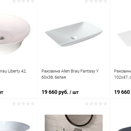
писаться
В корзину
ик
Сравнение
Купить в 1 клик
Сравнение
Купит
Недоступно
В избранное
Под заказ
В изб
rau Liberty 42,
Раковина Allen Brau Fantasy Y
Раковина
60x38, белая
102x47, 
19 660 руб.
19 660
шт
/ шт
корзину
В корзину