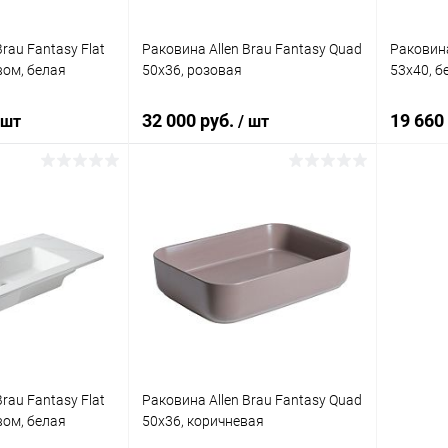
rau Fantasy Flat
Раковина Allen Brau Fantasy Quad
Раковина
вом, белая
50x36, розовая
53x40, б
32 000 руб.
19 660
 шт
/ шт
корзину
Подписаться
ик
Сравнение
Купить в 1 клик
Сравнение
Купит
Под заказ
В избранное
Недоступно
В изб
rau Fantasy Flat
Раковина Allen Brau Fantasy Quad
вом, белая
50x36, коричневая