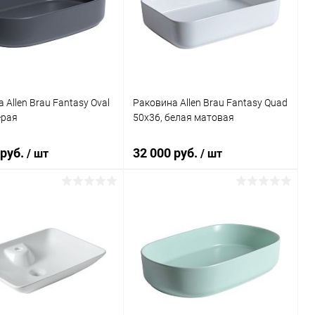
ь в 1 клик
Сравнение
Купить в 1 клик
Сравнение
ранное
Под заказ
В избранное
Недоступно
 Allen Brau Fantasy Oval
Раковина Allen Brau Fantasy Quad
ерая
50x36, белая матовая
 руб.
32 000 руб.
/ шт
/ шт
Подписаться
Подписаться
ь в 1 клик
Сравнение
Купить в 1 клик
Сравнение
ранное
Недоступно
В избранное
Недоступно