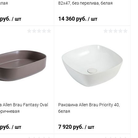
елая
82x47, без перелива, белая
 руб.
14 360 руб.
/ шт
/ шт
Подписаться
В корзину
ь в 1 клик
Сравнение
Купить в 1 клик
Сравнение
ранное
Недоступно
В избранное
Под заказ
 Allen Brau Fantasy Oval
Раковина Allen Brau Priority 40,
оричневая
белая
 руб.
7 920 руб.
/ шт
/ шт