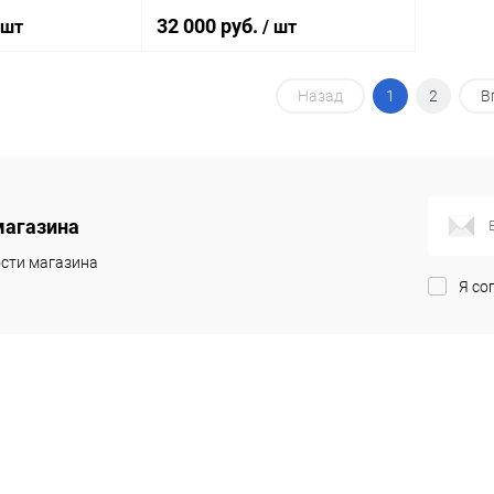
32 000 руб.
 шт
/ шт
Назад
1
2
В
корзину
Подписаться
ик
Сравнение
Купить в 1 клик
Сравнение
Под заказ
В избранное
Недоступно
магазина
сти магазина
Я со