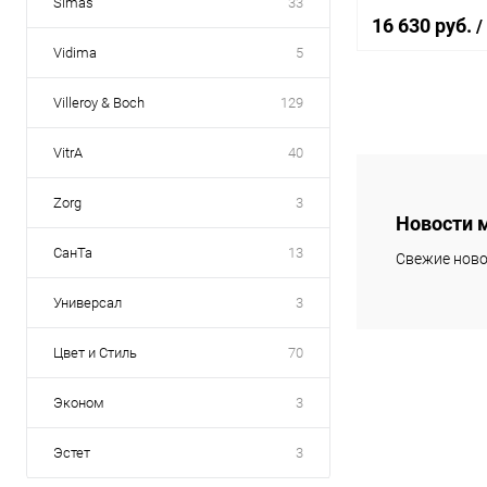
Simas
33
16 630 руб.
/
Vidima
5
Villeroy & Boch
129
В 
VitrA
40
Купить в 1 кл
Zorg
3
В избранное
Новости 
СанТа
13
Свежие ново
Универсал
3
Цвет и Стиль
70
Эконом
3
Эстет
3