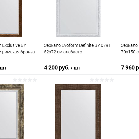
ик
К сравнению
Купить в 1 клик
К сравнению
Купит
Под заказ
В избранное
Под заказ
В изб
 Exclusive BY
Зеркало Evoform Definite BY 0791
Зеркало 
м римская бронза
52x72 см алебастр
70x150 с
4 200 руб.
7 960 
 шт
/ шт
корзину
В корзину
ик
К сравнению
Купить в 1 клик
К сравнению
Купит
Под заказ
В избранное
Под заказ
В изб