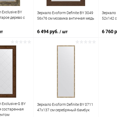
 Exclusive BY
Зеркало Evoform Definite BY 3049
Зеркало 
тарое дерево с
56x76 см мозаика античная медь
52x142 с
6 494 руб.
6 760 
шт
/ шт
корзину
В корзину
ик
К сравнению
Купить в 1 клик
К сравнению
Купит
Под заказ
В избранное
Под заказ
В изб
 Exclusive-G BY
Зеркало Evoform Definite BY 0711
м состаренная
47x137 см серебряный бамбук
ентом