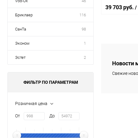
Vod-Ok
46
39 703 руб.
/
Бриклаер
116
СанТа
98
В 
Эконом
1
Купить в 1 кл
Эстет
2
В избранное
Новости 
Свежие ново
ФИЛЬТР ПО ПАРАМЕТРАМ
Розничная цена
От
До