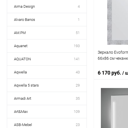
Aima Design
4
Alvaro Banos
1
AM.PM
51
Aquanet
193
Зеркало Evoform
66x86 см чекан
AQUATON
141
6 170 руб.
Aqwella
43
/ 
Aqwella 5 stars
29
В 
Armadi Art
35
Купить в 1 кл
Art&Max
109
В избранное
ASB-Mebel
23