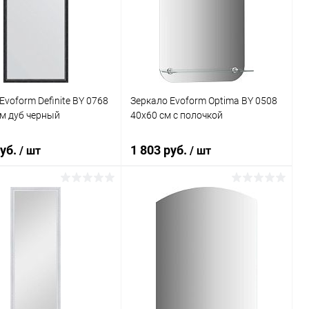
ь в 1 клик
К сравнению
Купить в 1 клик
К сравнению
ранное
Под заказ
В избранное
Под заказ
Evoform Definite BY 0768
Зеркало Evoform Optima BY 0508
м дуб черный
40x60 см с полочкой
руб.
1 803 руб.
/ шт
/ шт
В корзину
В корзину
ь в 1 клик
К сравнению
Купить в 1 клик
К сравнению
ранное
Под заказ
В избранное
Под заказ