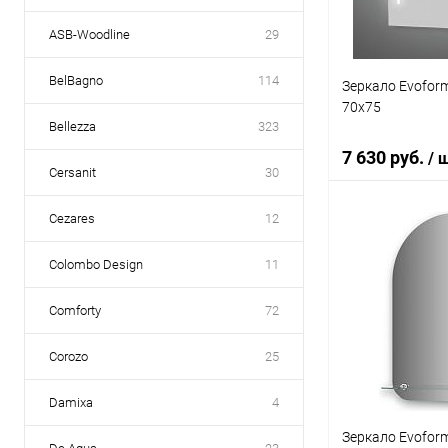
ASB-Woodline
29
BelBagno
114
Зеркало Evoform
70x75
Bellezza
323
7 630 руб.
/ 
Cersanit
30
Cezares
12
В 
Colombo Design
11
Купить в 1 кл
Comforty
72
В избранное
Corozo
25
Damixa
4
Зеркало Evofor