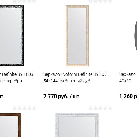
корзину
В корзину
ик
К сравнению
Купить в 1 клик
К сравнению
Купит
Под заказ
В избранное
Под заказ
В изб
 Definite BY 1003
Зеркало Evoform Definite BY 1071
Зеркало 
ное серебро
54x144 см беленый дуб
40x60
7 770 руб.
1 260 
шт
/ шт
корзину
В корзину