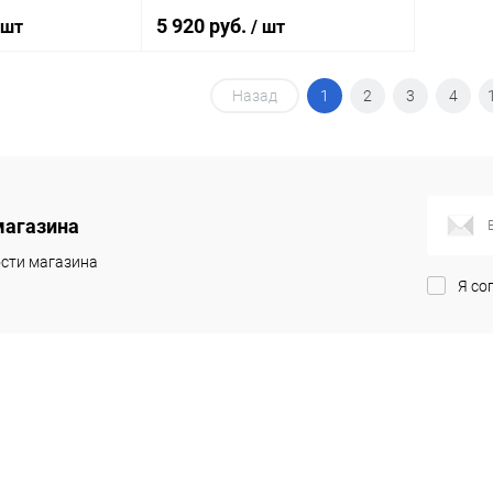
5 920 руб.
 шт
/ шт
Назад
1
2
3
4
корзину
В корзину
ик
К сравнению
Купить в 1 клик
К сравнению
Под заказ
В избранное
Под заказ
магазина
сти магазина
Я со