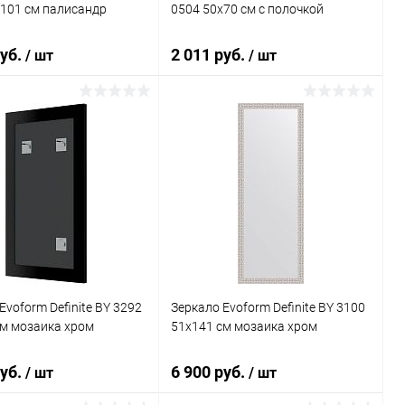
x101 см палисандр
0504 50x70 см с полочкой
руб.
2 011 руб.
/ шт
/ шт
В корзину
В корзину
ь в 1 клик
К сравнению
Купить в 1 клик
К сравнению
ранное
Под заказ
В избранное
Под заказ
Evoform Definite BY 3292
Зеркало Evoform Definite BY 3100
см мозаика хром
51x141 см мозаика хром
руб.
6 900 руб.
/ шт
/ шт