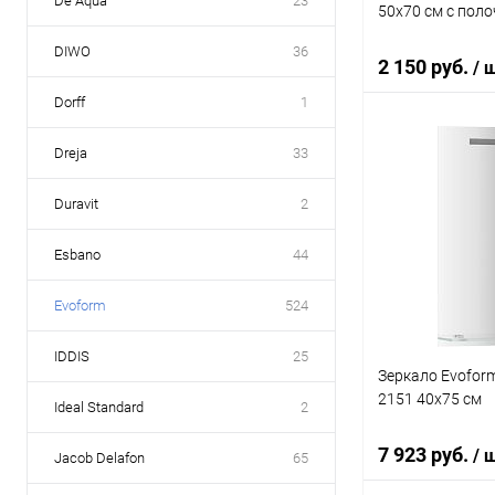
De Aqua
23
50x70 см с поло
DIWO
36
2 150 руб.
/ 
Dorff
1
Dreja
33
В 
Duravit
2
Купить в 1 кл
В избранное
Esbano
44
Evoform
524
IDDIS
25
Зеркало Evoform
2151 40x75 см
Ideal Standard
2
7 923 руб.
/ 
Jacob Delafon
65