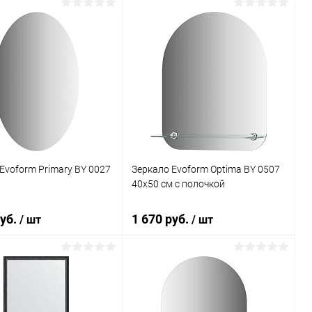
В корзину
В корзину
ь в 1 клик
К сравнению
Купить в 1 клик
К сравнению
ранное
Под заказ
В избранное
Под заказ
Evoform Primary BY 0027
Зеркало Evoform Optima BY 0507
40x50 см с полочкой
руб.
1 670 руб.
/ шт
/ шт
В корзину
В корзину