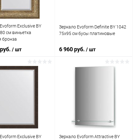
Evoform Exclusive BY
Зеркало Evoform Definite BY 1042
80 см виньетка
75x95 см бусы платиновые
я бронза
 руб.
6 960 руб.
/ шт
/ шт
В корзину
В корзину
ь в 1 клик
К сравнению
Купить в 1 клик
К сравнению
ранное
Под заказ
В избранное
Под заказ
Evoform Exclusive BY
Зеркало Evoform Attractive BY