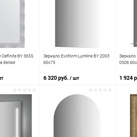
 Definite BY 3655
Зеркало Evoform Lumline BY 2003
Зеркало 
ка белая
60x75
0506 60x
6 320 руб.
1 924 
шт
/ шт
корзину
В корзину
ик
Сравнение
Купить в 1 клик
К сравнению
Купит
Под заказ
В избранное
Под заказ
В изб