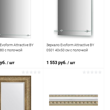
Evoform Attractive BY
Зеркало Evoform Attractive BY
80 с полочкой
0501 40x50 см с полочкой
руб.
1 553 руб.
/ шт
/ шт
В корзину
В корзину
ь в 1 клик
К сравнению
Купить в 1 клик
К сравнению
ранное
Под заказ
В избранное
Под заказ