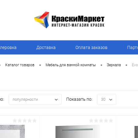
леровка
Доставка
Оплата заказов
Парт
•
•
•
•
Каталог товаров
Мебель для ванной комнаты
Зеркала
Evo
о:
Показать по:
популярности
30