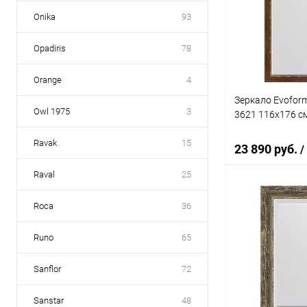
Купить в 1 кл
Onika
93
В избранное
Opadiris
78
Orange
4
Зеркало Evoform
Owl 1975
3
3621 116x176 с
Ravak
15
23 890 руб.
/
Raval
25
В 
Roca
36
Runo
65
Купить в 1 кл
В избранное
Sanflor
72
Sanstar
48