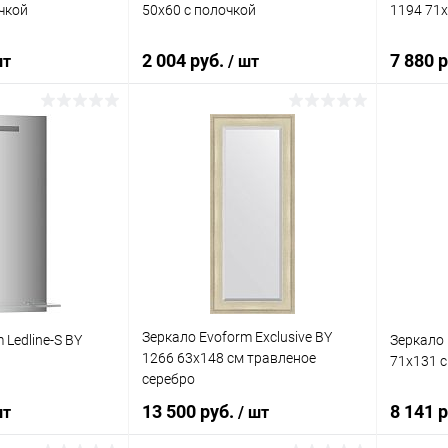
чкой
50x60 с полочкой
1194 71
2 004 руб.
7 880 
шт
/ шт
корзину
В корзину
ик
К сравнению
Купить в 1 клик
К сравнению
Купит
Под заказ
В избранное
Под заказ
В изб
Зеркало Evoform Exclusive BY
 Ledline-S BY
Зеркало 
1266 63x148 см травленое
71x131 
серебро
13 500 руб.
8 141 
шт
/ шт