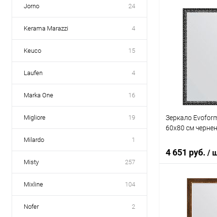
Jorno
24
В 
Kerama Marazzi
4
Купить в 1 кл
Keuco
15
В избранное
Laufen
4
Marka One
16
Зеркало Evoform
Migliore
19
60x80 см черне
Milardo
1
4 651 руб.
/ 
Misty
257
Mixline
104
В 
Nofer
2