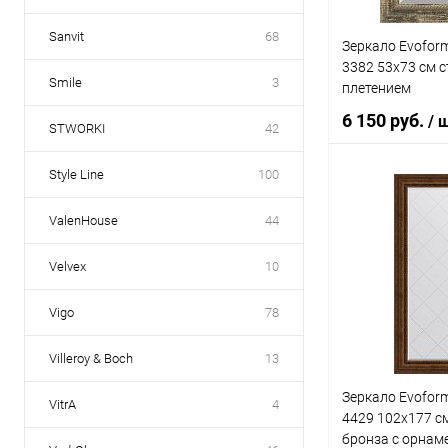
Sanvit
68
Зеркало Evoform
3382 53x73 см с
Smile
3
плетением
6 150 руб.
/ 
STWORKI
42
Style Line
100
В 
ValenHouse
44
Купить в 1 кл
Velvex
10
В избранное
Vigo
78
Villeroy & Boch
13
Зеркало Evoform
VitrA
4
4429 102x177 с
бронза с орнам