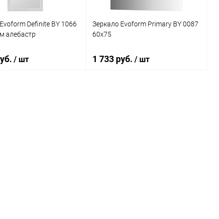
Evoform Definite BY 1066
Зеркало Evoform Primary BY 0087
м алебастр
60x75
руб.
1 733 руб.
/ шт
/ шт
В корзину
В корзину
ь в 1 клик
К сравнению
Купить в 1 клик
К сравнению
ранное
Под заказ
В избранное
Под заказ