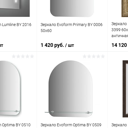
Зеркало 
 Lumline BY 2016
Зеркало Evoform Primary BY 0006
3399 60x
50x60
антична
1 420 руб.
14 120
шт
/ шт
корзину
В корзину
ик
К сравнению
Купить в 1 клик
К сравнению
Купит
Под заказ
В избранное
Под заказ
В изб
m Optima BY 0510
Зеркало Evoform Optima BY 0509
Зеркало 