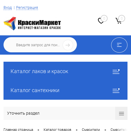
Вход
Регистрация
0
0
Каталог лаков и красок
Каталог сантехники
Уточнить раздел
•
•
•
Главная страница
Каталог товаров
Смесители
Смесители 