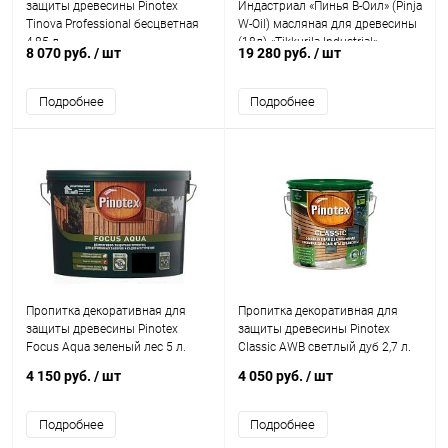
защиты древесины Pinotex
Индастриал «Пинья В-Оил» (Pinja
Tinova Professional бесцветная
W-Oil) масляная для древесины
4,85 л.
(18л) «Tikkurila Industrial»
8 070 руб.
/ шт
19 280 руб.
/ шт
Подробнее
Подробнее
Пропитка декоративная для
Пропитка декоративная для
защиты древесины Pinotex
защиты древесины Pinotex
Focus Aqua зеленый лес 5 л.
Classic AWB светлый дуб 2,7 л.
4 150 руб.
/ шт
4 050 руб.
/ шт
Подробнее
Подробнее