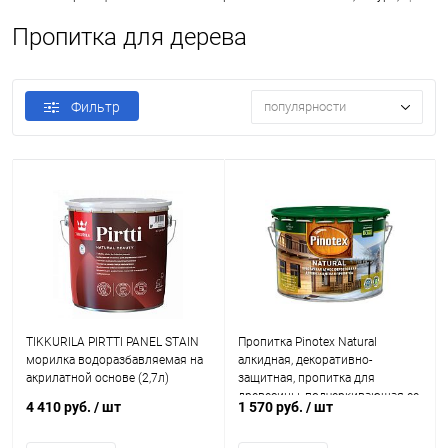
Пропитка для дерева
Фильтр
популярности
TIKKURILA PIRTTI PANEL STAIN
Пропитка Pinotex Natural
морилка водоразбавляемая на
алкидная, декоративно-
акрилатной основе (2,7л)
защитная, пропитка для
древесины, подчеркивающая ее
4 410 руб.
/ шт
1 570 руб.
/ шт
натуральный оттенок