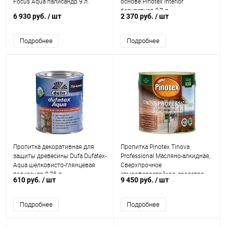
Focus Aqua палисандр 9 л.
основе Pinotex Interior
бесцветная 2,7 л.
6 930 руб.
/ шт
2 370 руб.
/ шт
Подробнее
Подробнее
Пропитка декоративная для
Пропитка Pinotex Tinova
защиты древесины Dufa Dufatex-
Professional Масляно-алкидная,
Aqua шелковисто-глянцевая
Сверхпрочное
палисандр 0,75 л.
атмосферостойкое, средство
610 руб.
/ шт
9 450 руб.
/ шт
для защиты древесины до 15
лет
Подробнее
Подробнее