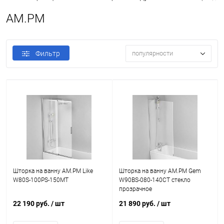
AM.PM
Фильтр
популярности
Шторка на ванну AM.PM Like
Шторка на ванну AM.PM Gem
W80S-100PS-150MT
W90BS-080-140CT стекло
прозрачное
22 190 руб.
/ шт
21 890 руб.
/ шт