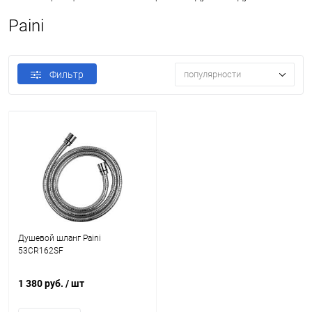
Paini
Фильтр
популярности
Душевой шланг Paini
53CR162SF
1 380 руб.
/ шт