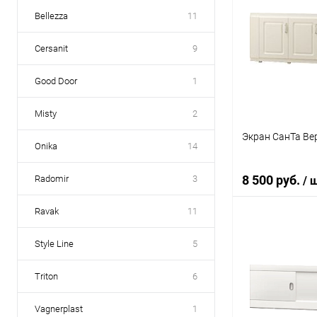
Bellezza
11
Cersanit
9
Good Door
1
Misty
2
Экран СанТа Ве
Onika
14
8 500 руб.
Radomir
3
/ 
Ravak
11
Под
Style Line
5
Купить в 1 кл
Triton
6
В избранное
Vagnerplast
1