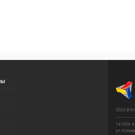
сы
2025 © kr
141009, М
ул. Комму