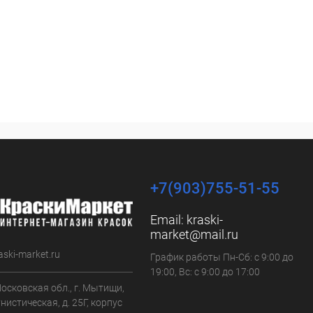
+7(903)755-51-55
Email:
kraski-
market@mail.ru
aski-market.ru
График работы Пн-Сб: с 9:00 до
19:00, Вс: с 9:00 до 17:00
осковская обл., г. Мытищи,
нистическая, д. 25Г, корпус