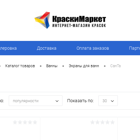
леровка
Доставка
Оплата заказов
Парт
•
•
•
•
Каталог товаров
Ванны
Экраны для ванн
СанТа
о:
Показать по:
популярности
30