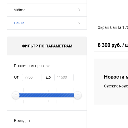
Vidima
3
СанТа
6
Экран СанТа 17
8 300 руб.
/ 
ФИЛЬТР ПО ПАРАМЕТРАМ
Розничная цена
В 
Новости 
От
До
Купить в 1 кл
Свежие ново
В избранное
Бренд
СанТа
(6)