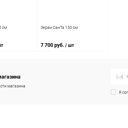
0 см
Экран СанТа 150 см
7 700 руб.
шт
/ шт
корзину
В корзину
магазина
ик
Сравнение
Купить в 1 клик
Сравнение
сти магазина
Я со
Под заказ
В избранное
Под заказ