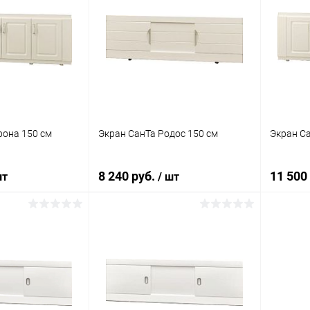
рона 150 см
Экран СанТа Родос 150 см
Экран Са
8 240 руб.
11 500
шт
/ шт
писаться
В корзину
ик
Сравнение
Купить в 1 клик
Сравнение
Купит
Недоступно
В избранное
Под заказ
В изб