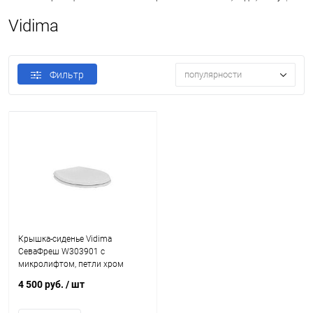
Vidima
Фильтр
популярности
Крышка-сиденье Vidima
СеваФреш W303901 с
микролифтом, петли хром
4 500 руб.
/ шт