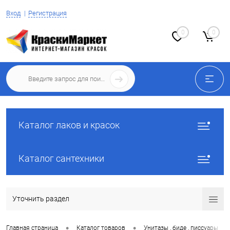
Вход
Регистрация
0
0
Каталог лаков и красок
Каталог сантехники
Уточнить раздел
•
•
•
Главная страница
Каталог товаров
Унитазы , биде , писсуары