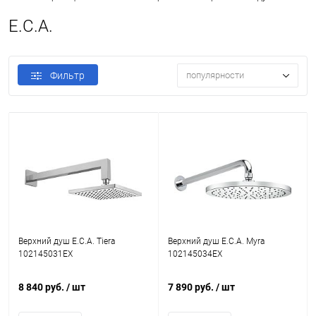
E.C.A.
Фильтр
популярности
Верхний душ E.C.A. Tiera
Верхний душ E.C.A. Myra
102145031EX
102145034EX
8 840 руб.
/ шт
7 890 руб.
/ шт