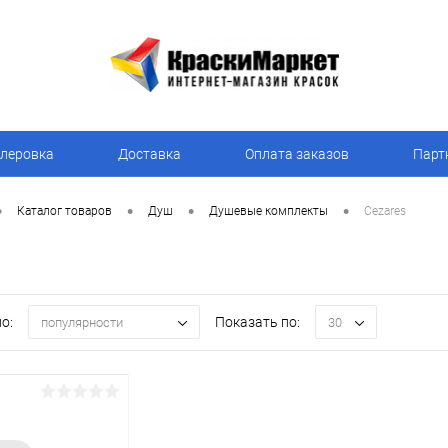
леровка
Доставка
Оплата заказов
Парт
•
•
•
•
Каталог товаров
Душ
Душевые комплекты
Cezares
о:
Показать по:
популярности
30