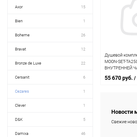
Axor
15
Bien
1
Boheme
26
Bravat
12
Душевой компле
MOON-SET-TA250
Bronze de Luxe
22
ВНУТРЕННЕЙ 
55 670 руб.
Cersanit
6
/
Cezares
1
В 
Clever
1
Новости 
Купить в 1 кл
D&K
5
Свежие ново
В избранное
Damixa
46