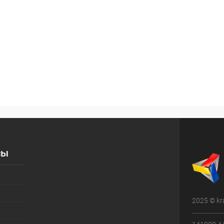
сы
2025 © kr