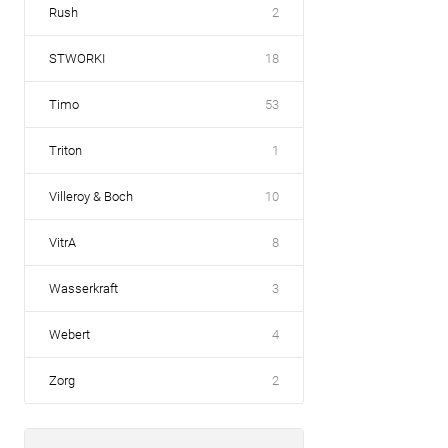
Rush
2
STWORKI
18
Timo
53
Triton
1
Villeroy & Boch
10
VitrA
8
Wasserkraft
3
Webert
4
Zorg
2