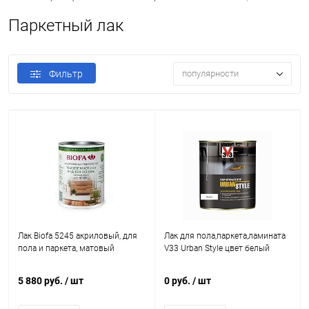
Паркетный лак
Фильтр
популярности
Лак Biofa 5245 акриловый, для
Лак для пола,паркета,ламината
пола и паркета, матовый
V33 Urban Style цвет белый
5 880 руб.
/ шт
0 руб.
/ шт