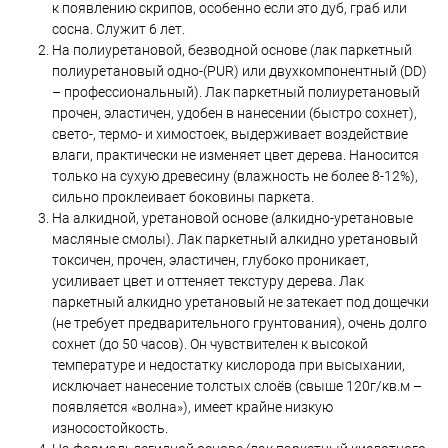
к появлению скрипов, особенно если это дуб, граб или
сосна. Служит 6 лет.
На полиуретановой, безводной основе (лак паркетный
полиуретановый одно-(PUR) или двухкомпонентный (DD)
– профессиональный). Лак паркетный полиуретановый
прочен, эластичен, удобен в нанесении (быстро сохнет),
свето-, термо- и химостоек, выдерживает воздействие
влаги, практически не изменяет цвет дерева. Наносится
только на сухую древесину (влажность не более 8-12%),
сильно проклеивает боковины паркета.
На алкидной, уретановой основе (алкидно-уретановые
масляные смолы). Лак паркетный алкидно уретановый
токсичен, прочен, эластичен, глубоко проникает,
усиливает цвет и оттеняет текстуру дерева. Лак
паркетный алкидно уретановый не затекает под дощечки
(не требует предварительного грунтования), очень долго
сохнет (до 50 часов). Он чувствителен к высокой
температуре и недостатку кислорода при высыхании,
исключает нанесение толстых слоёв (свыше 120г/кв.м –
появляется «волна»), имеет крайне низкую
износостойкость.