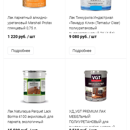
Лак паркетный алкидно-
Лак Тиккурила Индастриал
уретановый Marshall Protex
«Темадур Клиэ» (Temadur Clear)
глянцевый 0,75 л.
полиуретановый
высокоглянцевый 2К (4.5л)
1 220 руб.
/ шт
9 080 руб.
/ шт
Прозрачный «Tikkurila Industrial»
Подробнее
Подробнее
Лак Naturaqua Parquet Lack
УД_VGT PREMIUM ЛАК
Borma 4100 акриловый, для
МЕБЕЛЬНЫЙ
паркета, экологичный
ПОЛИУРЕТАНОВЫЙ для
внутренних работ, матовый