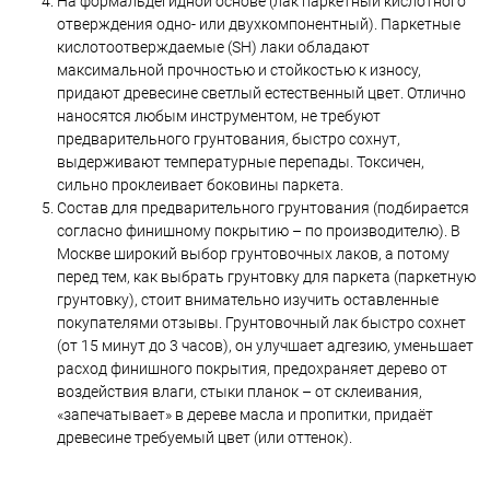
На формальдегидной основе (лак паркетный кислотного
отверждения одно- или двухкомпонентный). Паркетные
кислотоотверждаемые (SH) лаки обладают
максимальной прочностью и стойкостью к износу,
придают древесине светлый естественный цвет. Отлично
наносятся любым инструментом, не требуют
предварительного грунтования, быстро сохнут,
выдерживают температурные перепады. Токсичен,
сильно проклеивает боковины паркета.
Состав для предварительного грунтования (подбирается
согласно финишному покрытию – по производителю). В
Москве широкий выбор грунтовочных лаков, а потому
перед тем, как выбрать грунтовку для паркета (паркетную
грунтовку), стоит внимательно изучить оставленные
покупателями отзывы. Грунтовочный лак быстро сохнет
(от 15 минут до 3 часов), он улучшает адгезию, уменьшает
расход финишного покрытия, предохраняет дерево от
воздействия влаги, стыки планок – от склеивания,
«запечатывает» в дереве масла и пропитки, придаёт
древесине требуемый цвет (или оттенок).