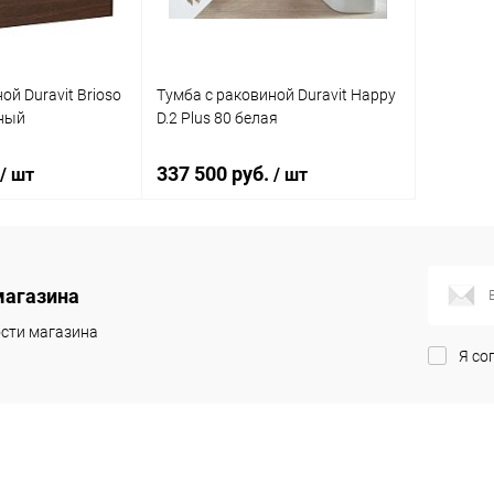
ой Duravit Brioso
Тумба с раковиной Duravit Happy
мный
D.2 Plus 80 белая
337 500 руб.
/ шт
/ шт
корзину
В корзину
магазина
ик
Сравнение
Купить в 1 клик
Сравнение
сти магазина
Я со
Под заказ
В избранное
Под заказ