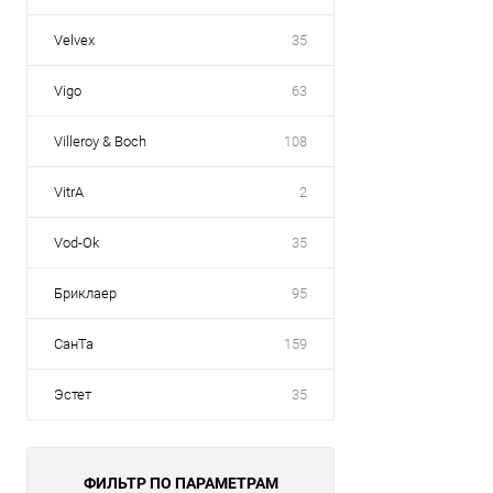
Velvex
35
Vigo
63
Villeroy & Boch
108
VitrA
2
Vod-Ok
35
Бриклаер
95
СанТа
159
Эстет
35
ФИЛЬТР ПО ПАРАМЕТРАМ