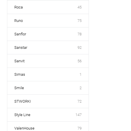
Roca
45
Runo
75
Sanflor
78
Sanstar
92
Sanvit
56
Simas
1
Smile
2
STWORKI
72
Style Line
147
ValenHouse
79