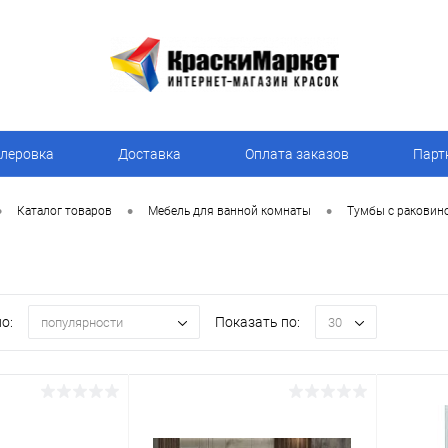
леровка
Доставка
Оплата заказов
Парт
•
•
•
Каталог товаров
Мебель для ванной комнаты
Тумбы с раковин
о:
Показать по:
популярности
30