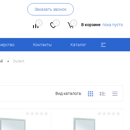
Заказать звонок
0
0
0
В корзине
пока пусто
нерство
Контакты
Каталог
•
ой
Duravit
Вид каталога: