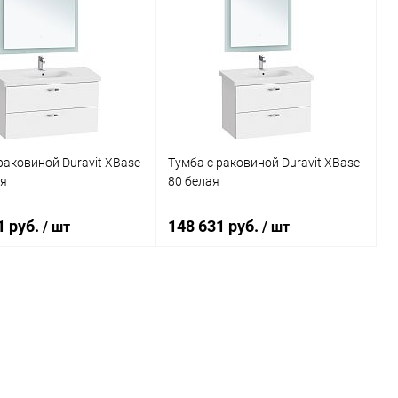
раковиной Duravit XBase
Тумба с раковиной Duravit XBase
ая
80 белая
1 руб.
148 631 руб.
/ шт
/ шт
В корзину
В корзину
ь в 1 клик
Сравнение
Купить в 1 клик
Сравнение
ранное
Под заказ
В избранное
Под заказ