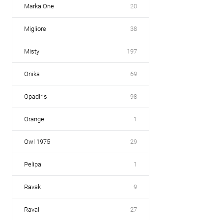
Marka One
20
Migliore
38
Misty
197
Onika
69
Opadiris
98
Orange
1
Owl 1975
29
Pelipal
1
Ravak
9
Raval
27