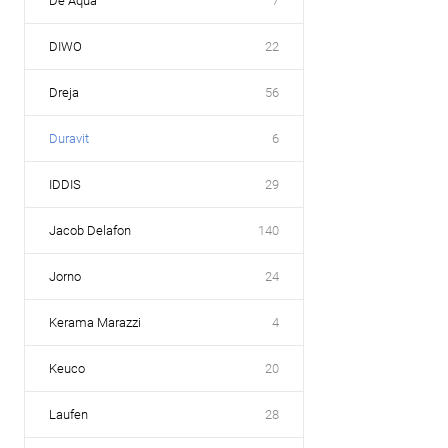
De Aqua
7
DIWO
22
Dreja
56
Duravit
6
IDDIS
29
Jacob Delafon
140
Jorno
24
Kerama Marazzi
4
Keuco
20
Laufen
28