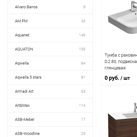
Alvaro Banos
8
AM.PM
43
Aquanet
149
AQUATON
159
Тумба с раковин
D.2 80, подвесна
Aqwella
64
глянцевая
0 руб.
Aqwella 5 stars
81
/ шт
Armadi Art
63
Под
Art&Max
114
Купить в 1 кл
ASB-Mebel
17
В избранное
ASB-Woodline
29