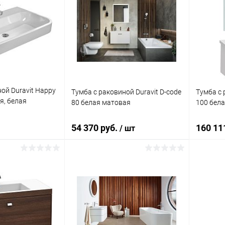
ой Duravit Happy
Тумба с раковиной Duravit D-code
Тумба с 
я, белая
80 белая матовая
100 бел
54 370 руб.
160 11
/ шт
писаться
В корзину
ик
Сравнение
Купить в 1 клик
Сравнение
Купит
Недоступно
В избранное
Под заказ
В изб