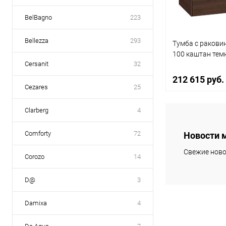
BelBagno
223
Bellezza
293
Тумба с раковин
100 каштан те
Cersanit
32
212 615 руб.
Cezares
25
Clarberg
4
В 
Comforty
72
Новости 
Купить в 1 кл
Свежие ново
Corozo
14
В избранное
D@
3
Damixa
4