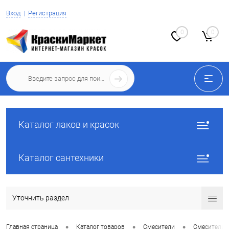
Вход
Регистрация
0
0
Каталог лаков и красок
Каталог сантехники
Уточнить раздел
•
•
•
Главная страница
Каталог товаров
Смесители
Смесители 