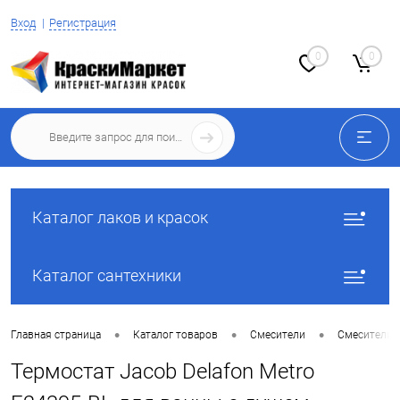
Вход
Регистрация
0
0
Каталог лаков и красок
Каталог сантехники
•
•
•
Главная страница
Каталог товаров
Смесители
Смесители 
Термостат Jacob Delafon Metro