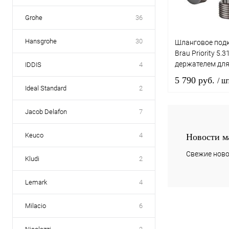
Grohe
36
Hansgrohe
30
Шланговое подк
Brau Priority 5.
держателем для
IDDIS
4
брашированный
5 790 руб.
/ ш
Ideal Standard
2
Jacob Delafon
7
В 
Keuco
4
Новости м
Купить в 1 к
Свежие ново
Kludi
2
В избранное
Lemark
4
Milacio
6