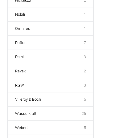
Nicolazzi
2
Nobili
1
Omnires
1
Paffoni
7
Paini
9
Ravak
2
RGW
3
Villeroy & Boch
5
Wasserkraft
26
Webert
5