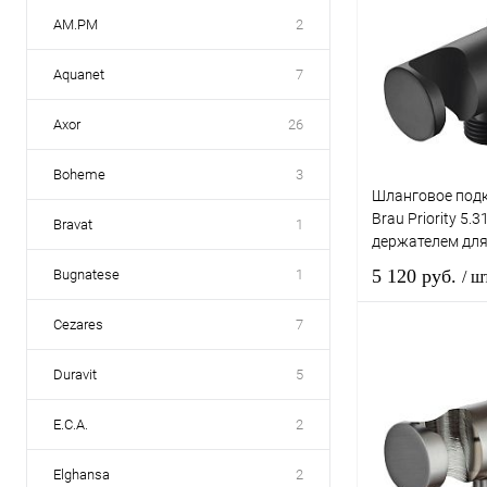
AM.PM
2
Aquanet
7
Axor
26
Boheme
3
Шланговое подк
Brau Priority 5.3
Bravat
1
держателем для
матовый
5 120 руб.
Bugnatese
1
/ ш
Cezares
7
В 
Duravit
5
Купить в 1 к
E.C.A.
2
В избранное
Elghansa
2