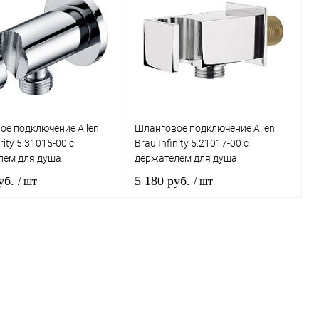
е подключение Allen
Шланговое подключение Allen
rity 5.31015-00 с
Brau Infinity 5.21017-00 с
лем для душа
держателем для душа
уб.
5 180 руб.
/ шт
/ шт
В корзину
В корзину
ь в 1 клик
Сравнение
Купить в 1 клик
Сравнение
ранное
Под заказ
В избранное
Под заказ