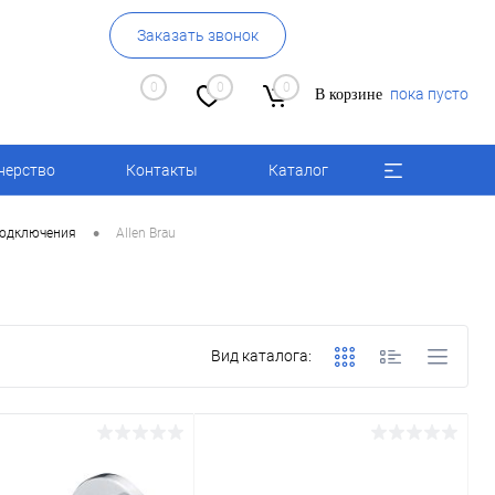
Заказать звонок
0
0
0
пока пусто
В корзине
нерство
Контакты
Каталог
•
одключения
Allen Brau
Вид каталога: