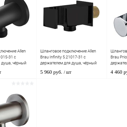
лючение Allen
Шланговое подключение Allen
Шлангово
1015-31 с
Brau Infinity 5.21017-31 с
Brau Prio
 душа, чёрный
держателем для душа, чёрный
держате
матовый
5 960 руб.
4 460 р
т
/ шт
корзину
В корзину
лик
Сравнение
Купить в 1 клик
Сравнение
Купит
Под заказ
В избранное
Под заказ
В изб