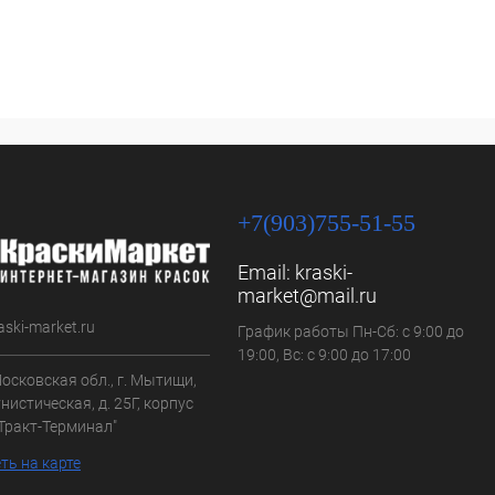
+7(903)755-51-55
Email:
kraski-
market@mail.ru
aski-market.ru
График работы Пн-Сб: с 9:00 до
19:00, Вс: с 9:00 до 17:00
осковская обл., г. Мытищи,
нистическая, д. 25Г, корпус
"Тракт-Терминал"
ть на карте