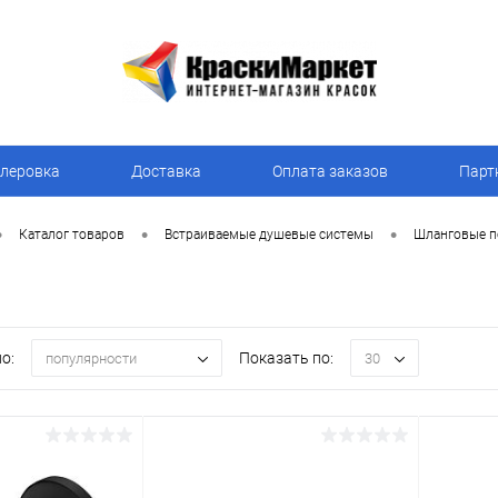
леровка
Доставка
Оплата заказов
Парт
•
•
•
Каталог товаров
Встраиваемые душевые системы
Шланговые п
о:
Показать по:
популярности
30