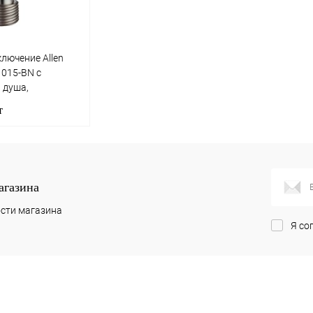
лючение Allen
31015-BN с
 душа,
 никель
т
корзину
агазина
лик
Сравнение
сти магазина
Я со
Под заказ