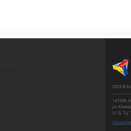
2025 © kr
141009, М
ул. Комму
3/15, ТЦ 
Посмотре