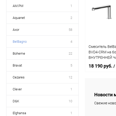
AM.PM
1
Aquanet
2
Axor
58
BelBagno
4
Смеситель BelB
BVD4-CRM на бо
Boheme
22
ВНУТРЕННЕЙ 
18 190 руб.
Bravat
5
/
Cezares
12
Под
Clever
1
Новости 
Купить в 1 кл
D&K
10
Свежие ново
В избранное
Elghansa
1