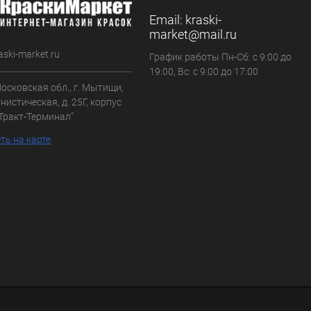
Email:
kraski-
market@mail.ru
aski-market.ru
График работы Пн-Сб: с 9:00 до
19:00, Вс: с 9:00 до 17:00
осковская обл., г. Мытищи,
нистическая, д. 25Г, корпус
"Тракт-Терминал"
ть на карте