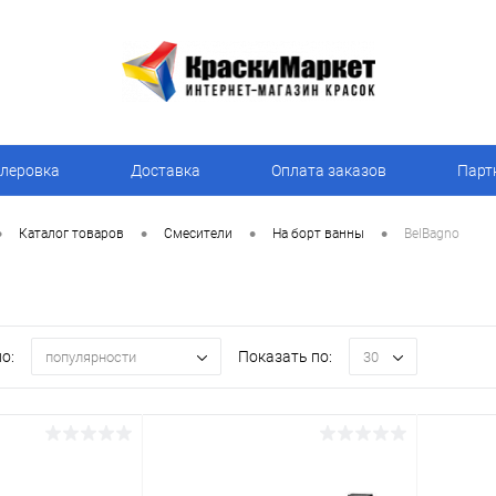
леровка
Доставка
Оплата заказов
Парт
•
•
•
•
Каталог товаров
Смесители
На борт ванны
BelBagno
о:
Показать по:
популярности
30