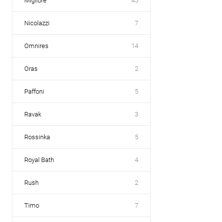
Migliore
45
Nicolazzi
7
Omnires
14
Oras
2
Paffoni
5
Ravak
3
Rossinka
5
Royal Bath
4
Rush
2
Timo
7