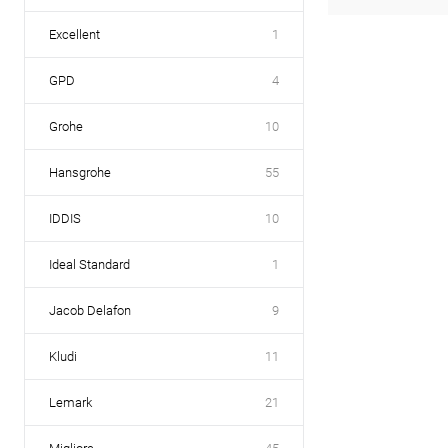
Excellent
1
GPD
4
Grohe
10
Hansgrohe
55
IDDIS
10
Ideal Standard
1
Jacob Delafon
9
Kludi
11
Lemark
21