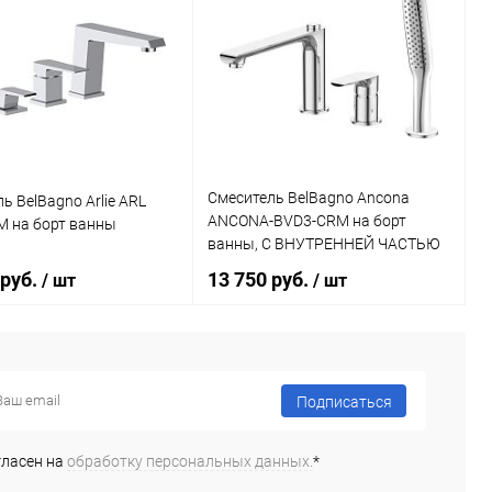
Смеситель BelBagno Ancona
ь BelBagno Arlie ARL
ANCONA-BVD3-CRM на борт
M на борт ванны
ванны, С ВНУТРЕННЕЙ ЧАСТЬЮ
 руб.
13 750 руб.
/ шт
/ шт
В корзину
Подписаться
Подписаться
ь в 1 клик
Сравнение
Купить в 1 клик
Сравнение
гласен на
обработку персональных данных.
*
ранное
Под заказ
В избранное
Недоступно