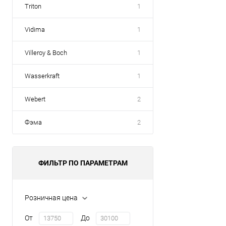
Triton
1
Vidima
1
Villeroy & Boch
1
Wasserkraft
1
Webert
2
Фэма
2
ФИЛЬТР ПО ПАРАМЕТРАМ
Розничная цена
От
До