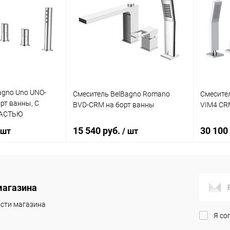
agno Uno UNO-
Смеситель BelBagno Romano
Смесител
рт ванны, С
BVD-CRM на борт ванны
VIM4 CR
ЧАСТЬЮ
15 540 руб.
30 100
 шт
/ шт
писаться
В корзину
магазина
ик
Сравнение
Купить в 1 клик
Сравнение
Купит
сти магазина
Я со
Недоступно
В избранное
Под заказ
В изб