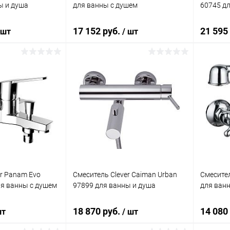
ы и душа
для ванны с душем
60745 д
17 152 руб.
21 595
 шт
/ шт
корзину
В корзину
ик
Сравнение
Купить в 1 клик
Сравнение
Купит
Под заказ
В избранное
Под заказ
В изб
er Panam Evo
Смеситель Clever Caiman Urban
Смесител
ля ванны с душем
97899 для ванны и душа
для ван
18 870 руб.
14 080
шт
/ шт