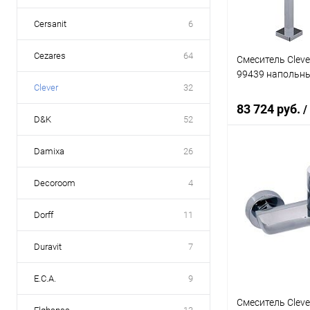
Cersanit
6
Cezares
64
Смеситель Cleve
99439 напольн
Clever
32
83 724 руб.
/
D&K
52
Damixa
26
В 
Decoroom
4
Купить в 1 кл
Dorff
11
В избранное
Duravit
7
E.C.A.
9
Смеситель Cleve