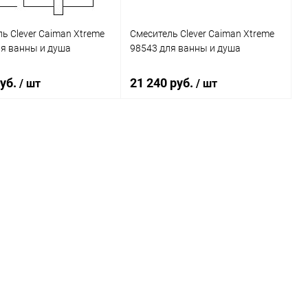
ь Clever Caiman Xtreme
Смеситель Clever Caiman Xtreme
ля ванны и душа
98543 для ванны и душа
руб.
21 240 руб.
/ шт
/ шт
В корзину
В корзину
ь в 1 клик
Сравнение
Купить в 1 клик
Сравнение
ранное
Под заказ
В избранное
Под заказ