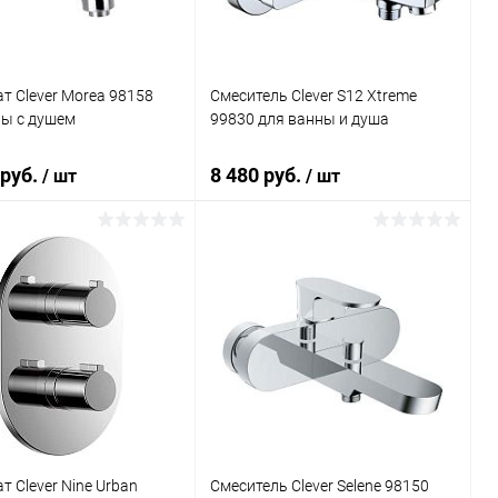
т Clever Morea 98158
Смеситель Clever S12 Xtreme
ны с душем
99830 для ванны и душа
 руб.
8 480 руб.
/ шт
/ шт
В корзину
В корзину
ь в 1 клик
Сравнение
Купить в 1 клик
Сравнение
ранное
Под заказ
В избранное
Под заказ
т Clever Nine Urban
Смеситель Clever Selene 98150