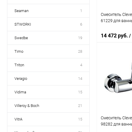
Seaman
1
Смеситель Clever
61229 для ванн
STWORKI
6
14 472 руб.
/
Swedbe
19
Timo
28
В 
Triton
4
Купить в 1 кл
Veragio
14
В избранное
Vidima
15
Villeroy & Boch
21
Смеситель Clev
VitrA
15
98282 для ванн