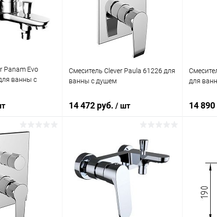
ик
Сравнение
Купить в 1 клик
Сравнение
Купит
Под заказ
В избранное
Под заказ
В изб
er Panam Evo
Смеситель Clever Paula 61226 для
Смесител
для ванны с
ванны с душем
для ван
14 472 руб.
14 890
шт
/ шт
корзину
В корзину
ик
Сравнение
Купить в 1 клик
Сравнение
Купит
Под заказ
В избранное
Под заказ
В изб