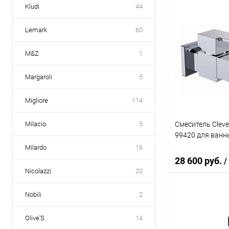
Kludi
44
В 
Lemark
60
Купить в 1 кл
M&Z
1
В избранное
Margaroli
5
Migliore
114
Смеситель Cleve
Milacio
5
99420 для ванн
Milardo
16
28 600 руб.
/
Nicolazzi
20
Nobili
2
В 
Olive'S
14