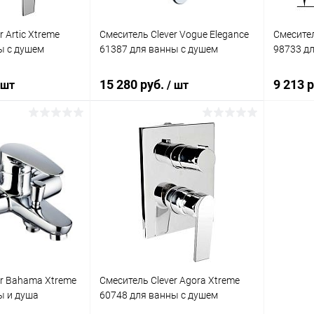
 Artic Xtreme
Смеситель Clever Vogue Elegance
Смесител
ы с душем
61387 для ванны с душем
98733 д
15 280 руб.
9 213 
 шт
/ шт
корзину
В корзину
ик
Сравнение
Купить в 1 клик
Сравнение
Купит
Под заказ
В избранное
Под заказ
В изб
er Bahama Xtreme
Смеситель Clever Agora Xtreme
ы и душа
60748 для ванны с душем