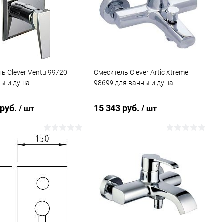
ь в 1 клик
Сравнение
Купить в 1 клик
Сравнение
ранное
Под заказ
В избранное
Под заказ
ь Clever Ventu 99720
Смеситель Clever Artic Xtreme
ны и душа
98699 для ванны и душа
 руб.
15 343 руб.
/ шт
/ шт
В корзину
В корзину
ь в 1 клик
Сравнение
Купить в 1 клик
Сравнение
ранное
Под заказ
В избранное
Под заказ