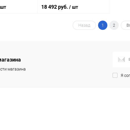
18 492 руб.
 шт
/ шт
Назад
1
2
В
корзину
В корзину
ик
Сравнение
Купить в 1 клик
Сравнение
Под заказ
В избранное
Под заказ
магазина
сти магазина
Я со