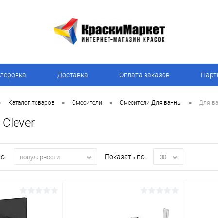
леровка
Доставка
Оплата заказов
Парт
•
•
•
•
Каталог товаров
Смесители
Смесители Для ванны
Для ва
Clever
о:
Показать по:
популярности
30