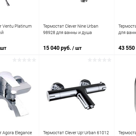
r Ventu Platinum
Термостат Clever Nine Urban
Термоста
ый
98928 для ванны и душа
для ван
15 040 руб.
43 550
 шт
/ шт
корзину
В корзину
ик
Сравнение
Купить в 1 клик
Сравнение
Купит
Под заказ
В избранное
Под заказ
В изб
r Agora Elegance
Термостат Clever Up! Urban 61012
Термоста