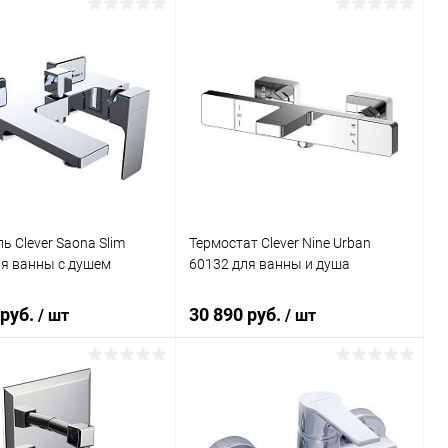
В корзину
В корзину
ь в 1 клик
Сравнение
Купить в 1 клик
Сравнение
ранное
Под заказ
В избранное
Под заказ
ь Clever Saona Slim
Термостат Clever Nine Urban
ля ванны с душем
60132 для ванны и душа
 руб.
30 890 руб.
/ шт
/ шт
В корзину
В корзину