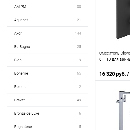
AM.PM
30
Aquanet
21
Axor
144
BelBagno
25
Смеситель Cleve
61110 для ванн
Bien
9
16 320 руб.
Boheme
65
/
Bossini
2
В 
Bravat
49
Купить в 1 кл
Bronze de Luxe
6
В избранное
Bugnatese
5