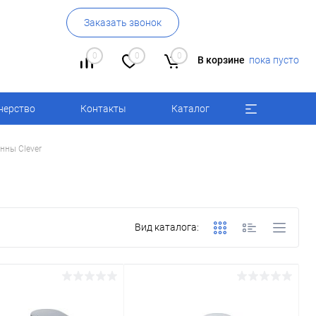
Заказать звонок
0
0
0
В корзине
пока пусто
нерство
Контакты
Каталог
нны Clever
Вид каталога: