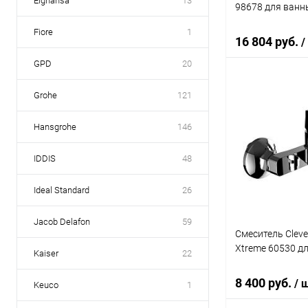
Elghansa
13
98678 для ванн
Fiore
1
16 804 руб.
/
GPD
20
Grohe
121
В 
Hansgrohe
146
Купить в 1 кл
В избранное
IDDIS
48
Ideal Standard
26
Jacob Delafon
59
Смеситель Clev
Xtreme 60530 д
Kaiser
22
8 400 руб.
/ 
Keuco
1