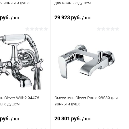
ля ванны и душа
для ванны c душем
 руб.
29 923 руб.
/ шт
/ шт
В корзину
В корзину
ь в 1 клик
Сравнение
Купить в 1 клик
Сравнение
ранное
Под заказ
В избранное
Под заказ
ь Clever With2 94476
Смеситель Clever Paula 98539 для
ны с душем
ванны и душа
 руб.
20 301 руб.
/ шт
/ шт