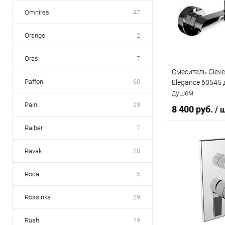
Купить в 1 кл
Omnires
47
В избранное
Orange
2
Oras
7
Смеситель Clev
Paffoni
60
Elegance 60545 
душем
Paini
29
8 400 руб.
/ 
Raiber
7
В 
Ravak
20
Roca
5
Купить в 1 кл
В избранное
Rossinka
29
Rush
19