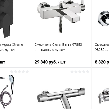
r Agora Xtreme
Смеситель Clever Bimini 97853
Смесител
ы с душем
для ванны с душем
98280 д
29 840 руб.
8 320 
 шт
/ шт
корзину
В корзину
ик
Сравнение
Купить в 1 клик
Сравнение
Купит
Под заказ
В избранное
Под заказ
В изб