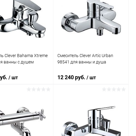
ь Clever Bahama Xtreme
Смеситель Clever Artic Urban
ля ванны с душем
98541 для ванны и душа
руб.
12 240 руб.
/ шт
/ шт
В корзину
В корзину
ь в 1 клик
Сравнение
Купить в 1 клик
Сравнение
ранное
Под заказ
В избранное
Под заказ