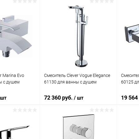
корзину
В корзину
ик
Сравнение
Купить в 1 клик
Сравнение
Купит
Под заказ
В избранное
Под заказ
В изб
r Marina Evo
Смеситель Clever Vogue Elegance
Смесител
ы с душем
61130 для ванны с душем
60125 д
72 360 руб.
19 564
 шт
/ шт
корзину
В корзину