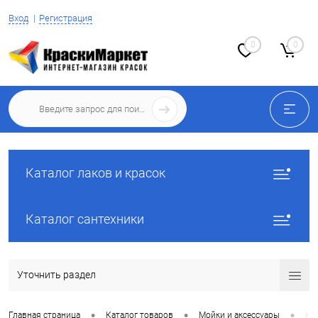
Вход
Регистрация
0
0
Каталог лаков и красок
Каталог сантехники
Уточнить раздел
•
•
•
Главная страница
Каталог товаров
Мойки и аксессуары
Ку